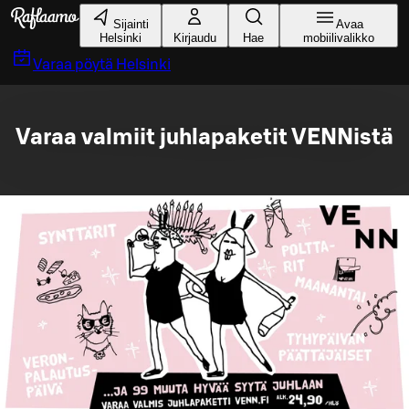
Siirry pääsisältöön
Sijainti
Avaa
Helsinki
Kirjaudu
Hae
mobiilivalikko
Varaa pöytä
Helsinki
Varaa valmiit juhlapaketit VENNistä