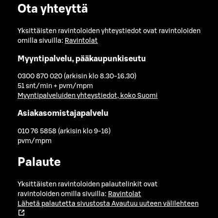
Ota yhteyttä
Yksittäisten ravintoloiden yhteystiedot ovat ravintoloiden
omilla sivuilla:
Ravintolat
Myyntipalvelu, pääkaupunkiseutu
0300 870 020 (arkisin klo 8.30-16.30)
51 snt/min + pvm/mpm
Myyntipalveluiden yhteystiedot, koko Suomi
Asiakasomistajapalvelu
010 76 5858 (arkisin klo 9-16)
pvm/mpm
Palaute
Yksittäisten ravintoloiden palautelinkit ovat
ravintoloiden omilla sivuilla:
Ravintolat
Lähetä palautetta sivustosta
Avautuu uuteen välilehteen