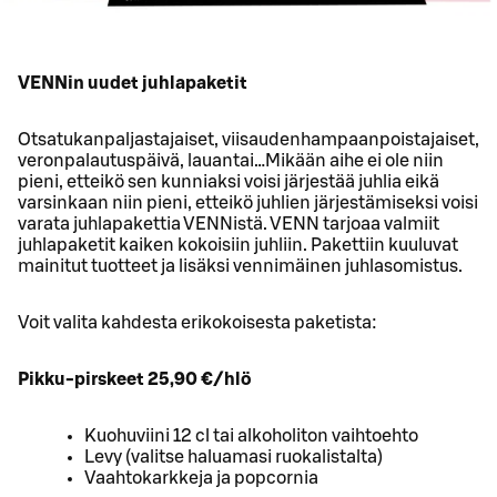
VENNin uudet juhlapaketit
Otsatukanpaljastajaiset, viisaudenhampaanpoistajaiset,
veronpalautuspäivä, lauantai…Mikään aihe ei ole niin
pieni, etteikö sen kunniaksi voisi järjestää juhlia eikä
varsinkaan niin pieni, etteikö juhlien järjestämiseksi voisi
varata juhlapakettia VENNistä. VENN tarjoaa valmiit
juhlapaketit kaiken kokoisiin juhliin. Pakettiin kuuluvat
mainitut tuotteet ja lisäksi vennimäinen juhlasomistus.
Voit valita kahdesta erikokoisesta paketista:
Pikku-pirskeet 25,90 €/hlö
Kuohuviini 12 cl tai alkoholiton vaihtoehto
Levy (valitse haluamasi ruokalistalta)
Vaahtokarkkeja ja popcornia