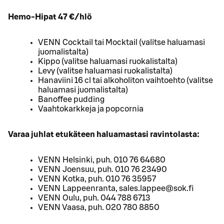
Hemo-Hipat 47 €/hlö
VENN Cocktail tai Mocktail (valitse haluamasi
juomalistalta)
Kippo (valitse haluamasi ruokalistalta)
Levy (valitse haluamasi ruokalistalta)
Hanaviini 16 cl tai alkoholiton vaihtoehto (valitse
haluamasi juomalistalta)
Banoffee pudding
Vaahtokarkkeja ja popcornia
Varaa juhlat etukäteen haluamastasi ravintolasta:
VENN Helsinki, puh. 010 76 64680
VENN Joensuu, puh. 010 76 23490
VENN Kotka, puh. 010 76 35957
VENN Lappeenranta, sales.lappee@sok.fi
VENN Oulu, puh. 044 788 6713
VENN Vaasa, puh. 020 780 8850