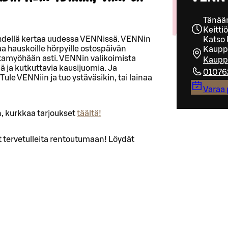
Tänään
Keitti
 yhdellä kertaa uudessa VENNissä. VENNin
Katso 
a hauskoille hörpyille ostospäivän
Kauppa
iltamyöhään asti. VENNin valikoimista
Kauppa
jä ja kutkuttavia kausijuomia. Ja
01076
ule VENNiin ja tuo ystäväsikin, tai lainaa
Varaa 
n, kurkkaa tarjoukset
täältä!
at tervetulleita rentoutumaan! Löydät