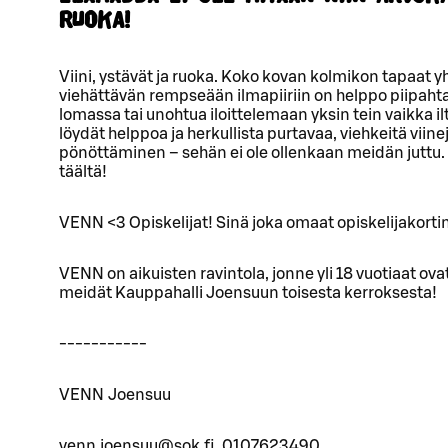
RUOKA!
Viini, ystävät ja ruoka. Koko kovan kolmikon tapaat
viehättävän rempseään ilmapiiriin on helppo piipahta
lomassa tai unohtua iloittelemaan yksin tein vaikka 
löydät helppoa ja herkullista purtavaa, viehkeitä viine
pönöttäminen – sehän ei ole ollenkaan meidän juttu. T
täältä!
VENN <3 Opiskelijat! Sinä joka omaat opiskelijakorti
VENN on aikuisten ravintola, jonne yli 18 vuotiaat ov
meidät Kauppahalli Joensuun toisesta kerroksesta!
-----------
VENN Joensuu
venn.joensuu@sok.fi, 0107623490