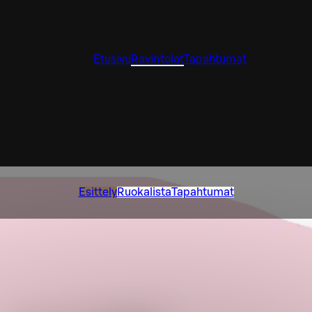
Etusivu
Ravintolat
Tapahtumat
Esittely
Ruokalista
Tapahtumat