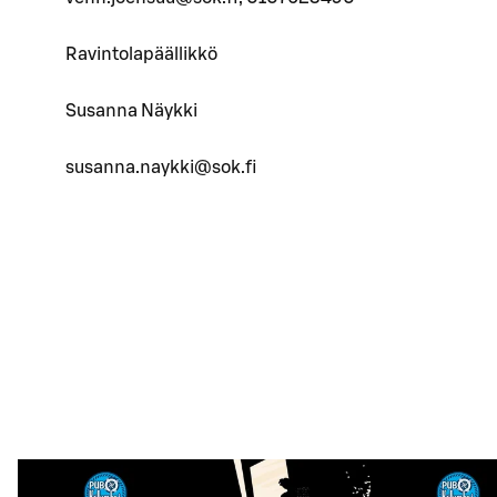
Ravintolapäällikkö
Susanna Näykki
susanna.naykki@sok.fi