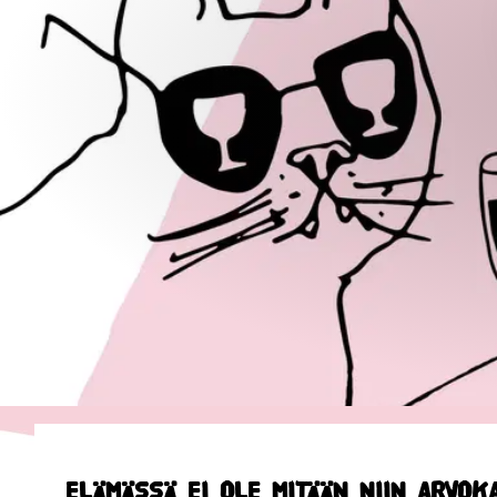
ELÄMÄSSÄ EI OLE MITÄÄN NIIN ARVOKA