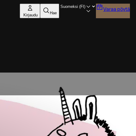
Varaa pöytä
Hae
Kirjaudu