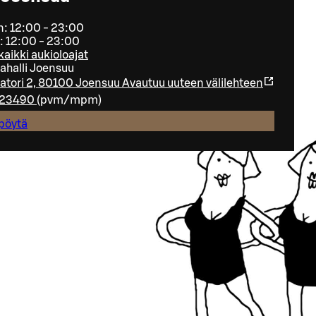
: 12:00 - 23:00
ö: 12:00 - 23:00
kaikki aukioloajat
halli Joensuu
tori 2, 80100 Joensuu
Avautuu uuteen välilehteen
23490
(
pvm/mpm
)
pöytä