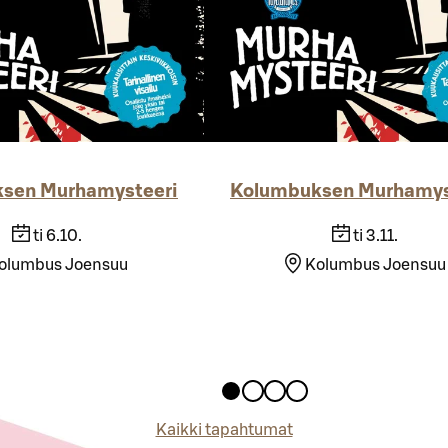
sen Murhamysteeri
Kolumbuksen Murhamys
ti 6.10.
ti 3.11.
olumbus Joensuu
Kolumbus Joensuu
Kaikki tapahtumat