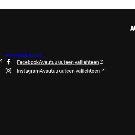
A
Anna palautetta
Facebook
Avautuu uuteen välilehteen
Instagram
Avautuu uuteen välilehteen