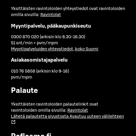
Yksittäisten ravintoloiden yhteystiedot ovat ravintoloiden
omilla sivuilla:
Ravintolat
Myyntipalvelu, pääkaupunkiseutu
0300 870 020 (arkisin klo 8.30-16.30)
51 snt/min + pvm/mpm
Myyntipalveluiden yhteystiedot, koko Suomi
Asiakasomistajapalvelu
010 76 5858 (arkisin klo 9-16)
pvm/mpm
Palaute
Yksittäisten ravintoloiden palautelinkit ovat
ravintoloiden omilla sivuilla:
Ravintolat
Lähetä palautetta sivustosta
Avautuu uuteen välilehteen