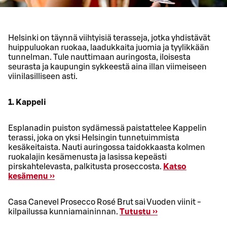
Helsinki on täynnä viihtyisiä terasseja, jotka yhdistävät
huippuluokan ruokaa, laadukkaita juomia ja tyylikkään
tunnelman. Tule nauttimaan auringosta, iloisesta
seurasta ja kaupungin sykkeestä aina illan viimeiseen
viinilasilliseen asti.
1. Kappeli
Esplanadin puiston sydämessä paistattelee Kappelin
terassi, joka on yksi Helsingin tunnetuimmista
kesäkeitaista. Nauti auringossa taidokkaasta kolmen
ruokalajin kesämenusta ja lasissa kepeästi
pirskahtelevasta, palkitusta proseccosta.
Katso
kesämenu ››
Casa Canevel Prosecco Rosé Brut sai Vuoden viinit -
kilpailussa kunniamaininnan.
Tutustu ››