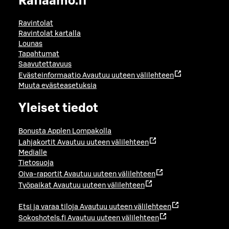
Raflaamo.fi
Ravintolat
Ravintolat kartalla
Lounas
Tapahtumat
Saavutettavuus
Evästeinformaatio
Avautuu uuteen välilehteen
Muuta evästeasetuksia
Yleiset tiedot
Bonusta Applen Lompakolla
Lahjakortit
Avautuu uuteen välilehteen
Medialle
Tietosuoja
Oiva-raportit
Avautuu uuteen välilehteen
Työpaikat
Avautuu uuteen välilehteen
Etsi ja varaa tiloja
Avautuu uuteen välilehteen
Sokoshotels.fi
Avautuu uuteen välilehteen