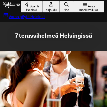
Siirry pääsisältöön
Sijainti
Avaa
Helsinki
Kirjaudu
Hae
mobiilivalikko
Varaa pöytä
Helsinki
7 terassihelmeä Helsingissä