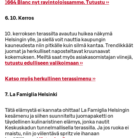
1
664 Blanc nyt ravintoloissamme. Tutustu ››
6. 10. Kerros
10. kerroksen terassilta avautuu huikea näkymä
Helsingin ylle, ja siellä voit nauttia kaupungin
kauneudesta niin pitkälle kuin silmä kantaa. Trendikkäät
juomat ja herkulliset naposteltavat kruunaavat
kokemuksen. Meiltä saat myös asiakasomistajan viinejä,
tutustu edulliseen valikoimaan ››
Katso myös herkullinen terassimenu ››
7. La Famiglia Helsinki
Tätä elämystä ei kannata ohittaa! La Famiglia Helsingin
kesämenu ja siihen suunniteltu juomapaketti on
täydellinen kulinaristinen elämys, jonka nautit
Keskuskadun tunnelmallisella terassilla. Ja jos ruoka ei
maistu, niin jo viilentävä spritz vie ihanaan