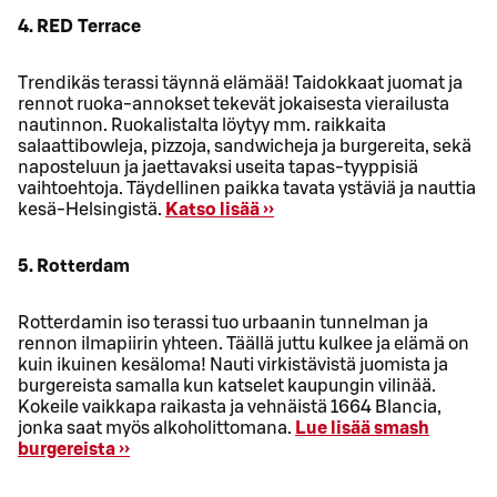
4. RED Terrace
Trendikäs terassi täynnä elämää! Taidokkaat juomat ja
rennot ruoka-annokset tekevät jokaisesta vierailusta
nautinnon. Ruokalistalta löytyy mm. raikkaita
salaattibowleja, pizzoja, sandwicheja ja burgereita, sekä
naposteluun ja jaettavaksi useita tapas-tyyppisiä
vaihtoehtoja. Täydellinen paikka tavata ystäviä ja nauttia
kesä-Helsingistä.
Katso lisää ››
5. Rotterdam
Rotterdamin iso terassi tuo urbaanin tunnelman ja
rennon ilmapiirin yhteen. Täällä juttu kulkee ja elämä on
kuin ikuinen kesäloma! Nauti virkistävistä juomista ja
burgereista samalla kun katselet kaupungin vilinää.
Kokeile vaikkapa raikasta ja vehnäistä 1664 Blancia,
jonka saat myös alkoholittomana.
Lue lisää smash
burgereista ››