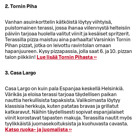
2. Tornin Piha
Vanhan asuinkorttelin kätköistä löytyy viihtyisä,
puistomainen terassi, jossa ihanaa viilennystä helteisiin
päiviin tarjoaa huolella valitut viinit ja kesäiset spritzerit.
Terassilla pizza maistuu aina parhaalta! Varsinkin Tornin
Pihan pizzat, jotka on leivottu ravintolan omaan
hapanjuureen. Kysy pizzapassia, jolla saat 6. ja 10. pizzan
talon piikkiin!
Lue lisää Tornin Pihasta ››
3. Casa Largo
Casa Largo on kuin pala Espanjaa keskellä Helsinkiä.
Värikäs ja eloisa terassi tarjoaa täydellisen paikan
nauttia herkullisista tapaksista. Valikoimasta löytyy
klassisia herkkuja, kuten patatas bravas ja grillatut
katkaravut. Näihin täydellisesti sopivat espanjalaiset
viinit korostavat tapasten makuja. Terassilla nautit myös
tyylikkäistä juomasekoituksista ja kuohuvasta cavasta.
Katso ruoka- ja juomalista ››