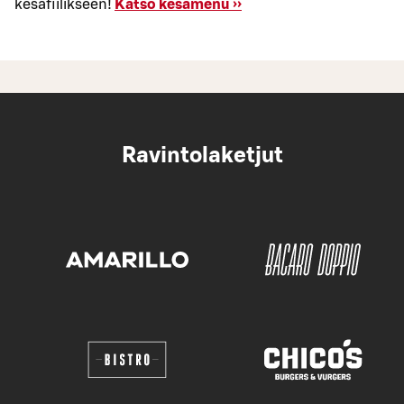
kesäfiilikseen!
Katso kesämenu ››
Ravintolaketjut