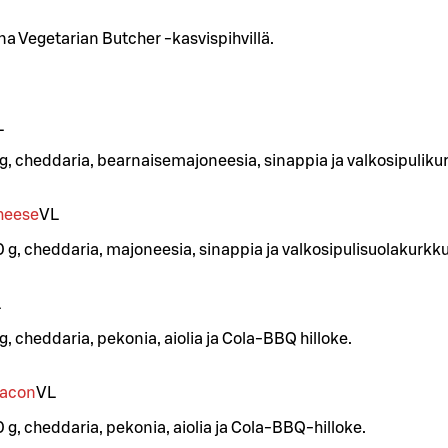
na Vegetarian Butcher -kasvispihvillä.
L
 g, cheddaria, bearnaisemajoneesia, sinappia ja valkosipuliku
Cheese
VL
0 g, cheddaria, majoneesia, sinappia ja valkosipulisuolakurkk
L
g, cheddaria, pekonia, aiolia ja Cola-BBQ hilloke.
Bacon
VL
 g, cheddaria, pekonia, aiolia ja Cola-BBQ-hilloke.