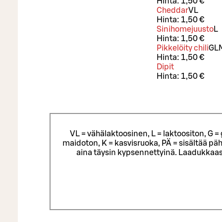
Hinta:
1,50 €
Cheddar
VL
Hinta:
1,50 €
Sinihomejuusto
L
Hinta:
1,50 €
Pikkelöity chili
G
L
Hinta:
1,50 €
Dipit
Hinta:
1,50 €
VL = vähälaktoosinen, L = laktoositon, G 
maidoton, K = kasvisruoka, PÄ = sisältää päh
aina täysin kypsennettyinä. Laadukkaas