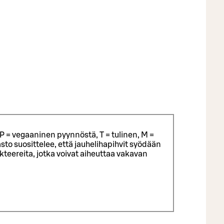
P = vegaaninen pyynnöstä, T = tulinen, M =
sto suosittelee, että jauhelihapihvit syödään
eereita, jotka voivat aiheuttaa vakavan