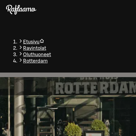
Siirry pääsisältöön
Etusivu
Ravintolat
Oluthuoneet
Rotterdam