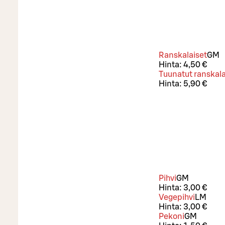
Ranskalaiset
G
M
Hinta:
4,50 €
Tuunatut ranskala
Hinta:
5,90 €
Pihvi
G
M
Hinta:
3,00 €
Vegepihvi
L
M
Hinta:
3,00 €
Pekoni
G
M