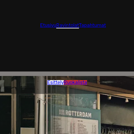
Etusivu
Ravintolat
Tapahtumat
Esittely
Ruokalista