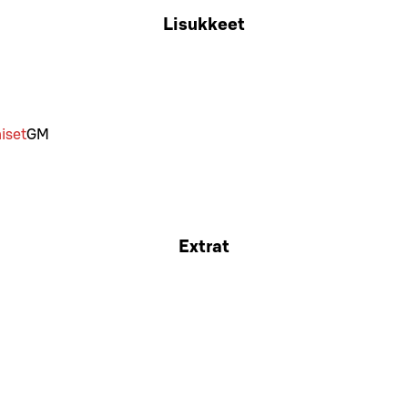
Lisukkeet
iset
G
M
Extrat