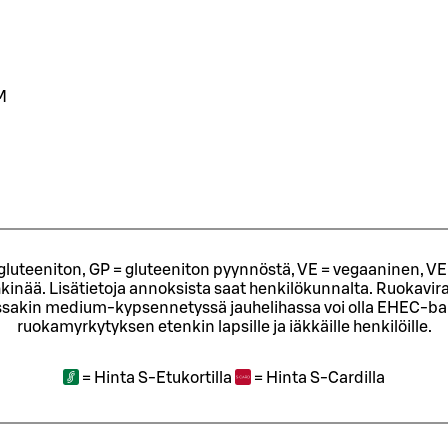
M
= gluteeniton, GP = gluteeniton pyynnöstä, VE = vegaaninen, VE
kinää. Lisätietoja annoksista saat henkilökunnalta.
Ruokavira
sakin medium-kypsennetyssä jauhelihassa voi olla EHEC-bakt
ruokamyrkytyksen etenkin lapsille ja iäkkäille henkilöille.
=
Hinta S-Etukortilla
=
Hinta S-Cardilla