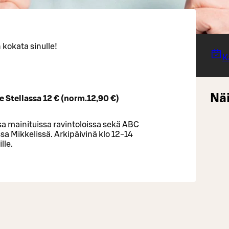
 kokata sinulle!
K
Näi
fe Stellassa 12 € (norm.12,90 €)
a mainituissa ravintoloissa sekä ABC
a Mikkelissä. Arkipäivinä klo 12-14
lle.