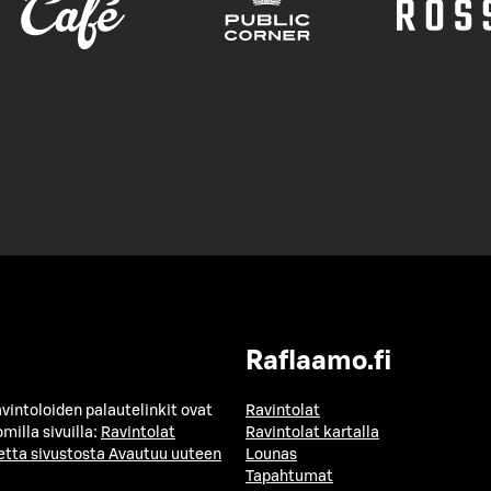
Raflaamo.fi
avintoloiden palautelinkit ovat
Ravintolat
milla sivuilla:
Ravintolat
Ravintolat kartalla
etta sivustosta
Avautuu uuteen
Lounas
Tapahtumat