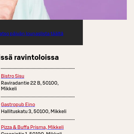
atso päivän lounaslista täältä
ssä ravintoloissa
Bistro Sisu
Raviradantie 22 B, 50100,
Mikkeli
Gastropub Eino
Hallituskatu 3, 50100, Mikkeli
Pizza & Buffa Prisma, Mikkeli