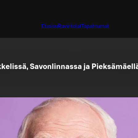
Etusivu
Ravintolat
Tapahtumat
kelissä, Savonlinnassa ja Pieksämäellä