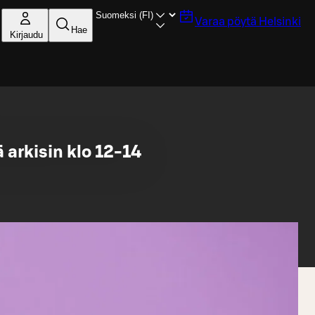
Varaa pöytä
Helsinki
Hae
Kirjaudu
 arkisin klo 12-14