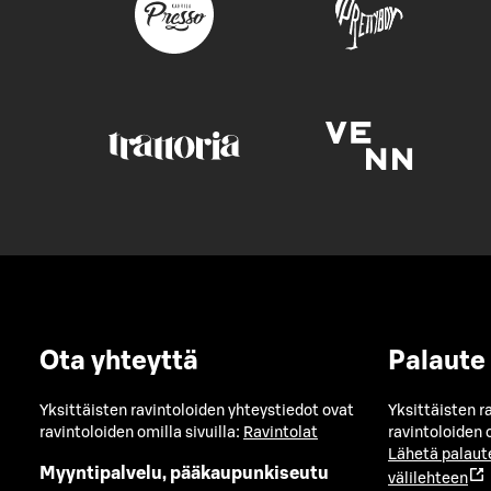
Ota yhteyttä
Palaute
Yksittäisten ravintoloiden yhteystiedot ovat
Yksittäisten r
ravintoloiden omilla sivuilla:
Ravintolat
ravintoloiden o
Lähetä palaut
Myyntipalvelu, pääkaupunkiseutu
välilehteen