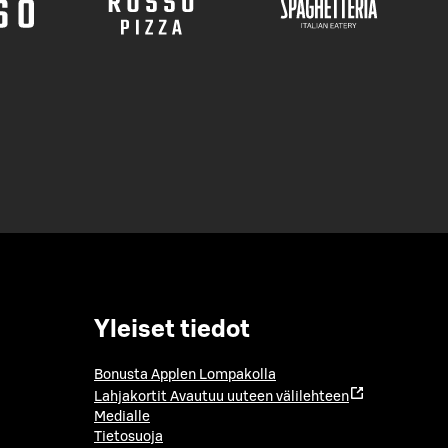
Yleiset tiedot
Bonusta Applen Lompakolla
Lahjakortit
Avautuu uuteen välilehteen
Medialle
Tietosuoja