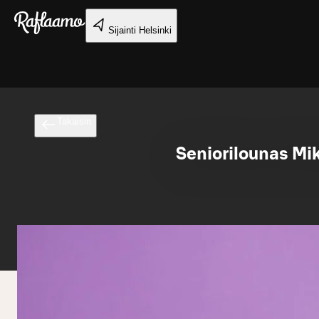
Siirry pääsisältöön
Sijainti
Helsinki
Takaisin
Seniorilounas Mik