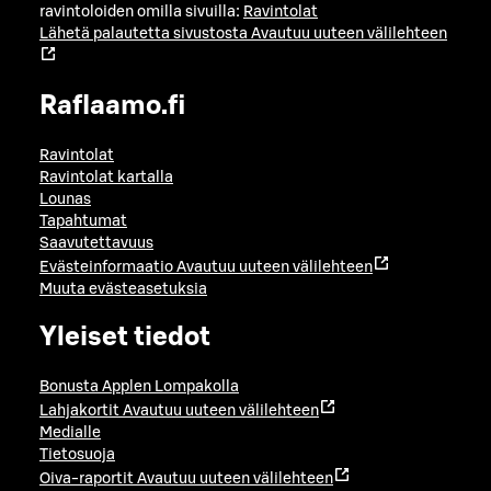
ravintoloiden omilla sivuilla:
Ravintolat
Lähetä palautetta sivustosta
Avautuu uuteen välilehteen
Raflaamo.fi
Ravintolat
Ravintolat kartalla
Lounas
Tapahtumat
Saavutettavuus
Evästeinformaatio
Avautuu uuteen välilehteen
Muuta evästeasetuksia
Yleiset tiedot
Bonusta Applen Lompakolla
Lahjakortit
Avautuu uuteen välilehteen
Medialle
Tietosuoja
Oiva-raportit
Avautuu uuteen välilehteen