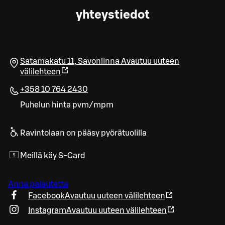
yhteystiedot
Satamakatu 11
,
Savonlinna
Avautuu uuteen
välilehteen
+358 10 764 2430
Puhelun hinta pvm/mpm
Ravintolaan on pääsy pyörätuolilla
Meillä käy S-Card
Anna palautetta
Facebook
Avautuu uuteen välilehteen
Instagram
Avautuu uuteen välilehteen