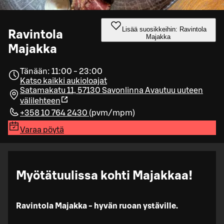
Lisää suosikkeihin: Ravintola
Ravintola
Majakka
Majakka
Tänään: 11:00 - 23:00
Katso kaikki aukioloajat
Satamakatu 11, 57130 Savonlinna
Avautuu uuteen
välilehteen
+358 10 764 2430
(
pvm/mpm
)
Varaa pöytä
Myötätuulissa kohti Majakkaa!
Ravintola Majakka - hyvän ruoan ystäville.