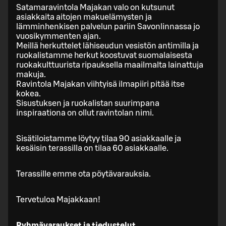
Satamaravintola Majakan valo on kutsunut
asiakkaita aitojen makuelämysten ja
lämminhenkisen palvelun pariin Savonlinnassa jo
vuosikymmenten ajan.
Meillä herkuttelet lähiseudun vesistön antimilla ja
ruokalistamme herkut koostuvat suomalaisesta
ruokakulttuurista ripauksella maailmalta lainattuja
makuja.
Ravintola Majakan viihtyisä ilmapiiri pitää itse
kokea.
Sisustuksen ja ruokalistan suurimpana
inspiraationa on ollut ravintolan nimi.
Sisätiloistamme löytyy tilaa 90 asiakkaalle ja
kesäisin terassilla on tilaa 60 asiakkaalle.
Terassille emme ota pöytävarauksia.
Tervetuloa Majakkaan!
Ryhmävaraukset ja tiedustelut