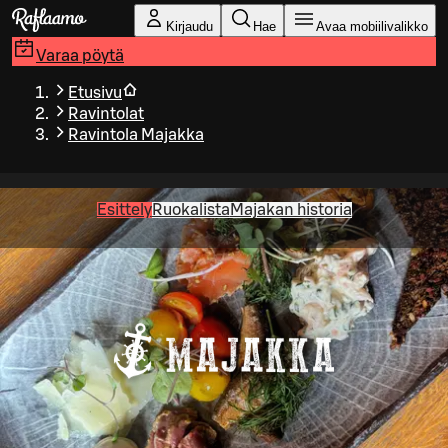
Siirry pääsisältöön
Kirjaudu
Hae
Avaa mobiilivalikko
Varaa pöytä
Etusivu
Ravintolat
Ravintola Majakka
Esittely
Ruokalista
Majakan historia