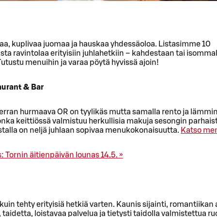
aa, kuplivaa juomaa ja hauskaa yhdessäoloa. Listasimme 10
sta ravintolaa erityisiin juhlahetkiin – kahdestaan tai isommal
Tutustu menuihin ja varaa pöytä hyvissä ajoin!
aurant & Bar
kerran hurmaava OR on tyylikäs mutta samalla rento ja lämm
jonka keittiössä valmistuu herkullisia makuja sesongin parhais
istalla on neljä juhlaan sopivaa menukokonaisuutta.
Katso men
 Tornin äitienpäivän lounas 14.5. »
kuin tehty erityisiä hetkiä varten. Kaunis sijainti, romantiikan
taidetta, loistavaa palvelua ja tietysti taidolla valmistettua r