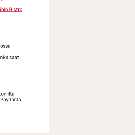
ähin Bistro
jossa
onka saat
on ilta
. Pöydästä