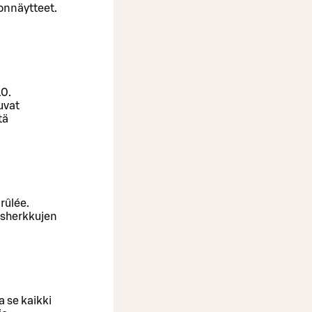
onnäytteet.
10.
uvat
tä
rûlée.
isherkkujen
a se kaikki