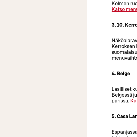
Kolmen ruo
Katso menu
3. 10. Kerr
Näköalaravi
Kerroksen k
suomalaisuu
menuvaiht
4. Belge
Lasilliset 
Belgessä j
parissa.
Ka
5. Casa La
Espanjassa 