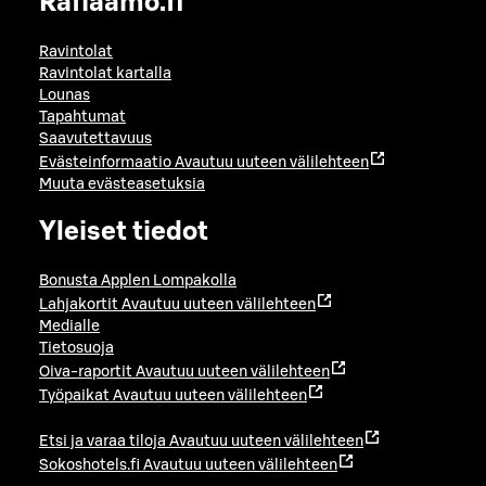
Raflaamo.fi
Ravintolat
Ravintolat kartalla
Lounas
Tapahtumat
Saavutettavuus
Evästeinformaatio
Avautuu uuteen välilehteen
Muuta evästeasetuksia
Yleiset tiedot
Bonusta Applen Lompakolla
Lahjakortit
Avautuu uuteen välilehteen
Medialle
Tietosuoja
Oiva-raportit
Avautuu uuteen välilehteen
Työpaikat
Avautuu uuteen välilehteen
Etsi ja varaa tiloja
Avautuu uuteen välilehteen
Sokoshotels.fi
Avautuu uuteen välilehteen