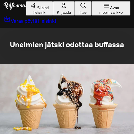
Siirry pääsisältöön
Sijainti
Avaa
Helsinki
Kirjaudu
Hae
mobiilivalikko
Varaa pöytä
Helsinki
Unelmien jätski odottaa buffassa