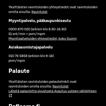
Yksittäisten ravintoloiden yhteystiedot ovat ravintoloiden
omilla sivuilla:
Ravintolat
Myyntipalvelu, pääkaupunkiseutu
0300 870 020 (arkisin klo 8.30-16.30)
51 snt/min + pvm/mpm
Myyntipalveluiden yhteystiedot, koko Suomi
Asiakasomistajapalvelu
010 76 5858 (arkisin klo 9-16)
pvm/mpm
Palaute
Yksittäisten ravintoloiden palautelinkit ovat
ravintoloiden omilla sivuilla:
Ravintolat
Lähetä palautetta sivustosta
Avautuu uuteen välilehteen