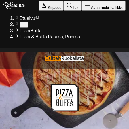
Siirry pääsisältöön
Kirjaudu
Hae
Avaa mobiilivalikko
Etusivu
…
PizzaBuffa
Pizza & Buffa Rauma, Prisma
Esittely
Ruokalista