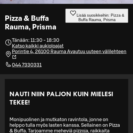
Lisää suosikkeihin: Pizza &
Pizza & Buffa
Buffa Rauma, Prisma
Rauma, Prisma
Tänään: 11:30 - 18:30
Katso kaikki aukioloajat
Porintie 4, 26100 Rauma
Avautuu uuteen välilehteen
044 7330331
NAUTI NIIN PALJON KUIN MIELESI
TEKEE!
Monipuolinen ja mutkaton ravintola, jonne on
helppo tulla myös lasten kanssa. Sellainen on Pizza
& Buffa. Tarjoamme meheviä pizzoja, raikkaita