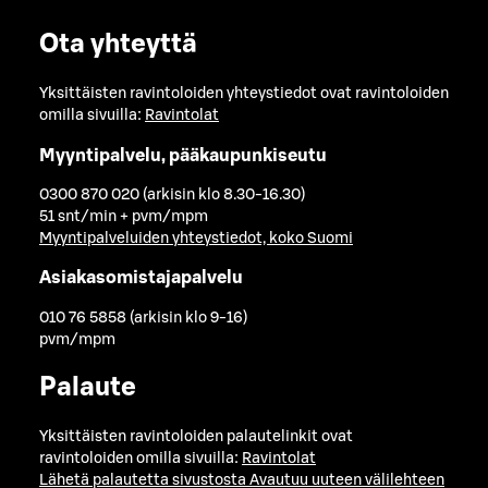
Ota yhteyttä
Yksittäisten ravintoloiden yhteystiedot ovat ravintoloiden
omilla sivuilla:
Ravintolat
Myyntipalvelu, pääkaupunkiseutu
0300 870 020 (arkisin klo 8.30-16.30)
51 snt/min + pvm/mpm
Myyntipalveluiden yhteystiedot, koko Suomi
Asiakasomistajapalvelu
010 76 5858 (arkisin klo 9-16)
pvm/mpm
Palaute
Yksittäisten ravintoloiden palautelinkit ovat
ravintoloiden omilla sivuilla:
Ravintolat
Lähetä palautetta sivustosta
Avautuu uuteen välilehteen