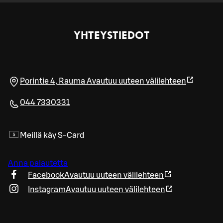
YHTEYSTIEDOT
Porintie 4
,
Rauma
Avautuu uuteen välilehteen
044 7330331
Meillä käy S-Card
Anna palautetta
Facebook
Avautuu uuteen välilehteen
Instagram
Avautuu uuteen välilehteen