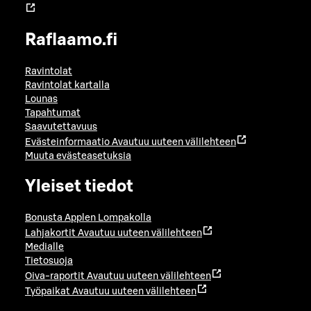
Raflaamo.fi
Ravintolat
Ravintolat kartalla
Lounas
Tapahtumat
Saavutettavuus
Evästeinformaatio
Avautuu uuteen välilehteen
Muuta evästeasetuksia
Yleiset tiedot
Bonusta Applen Lompakolla
Lahjakortit
Avautuu uuteen välilehteen
Medialle
Tietosuoja
Oiva-raportit
Avautuu uuteen välilehteen
Työpaikat
Avautuu uuteen välilehteen