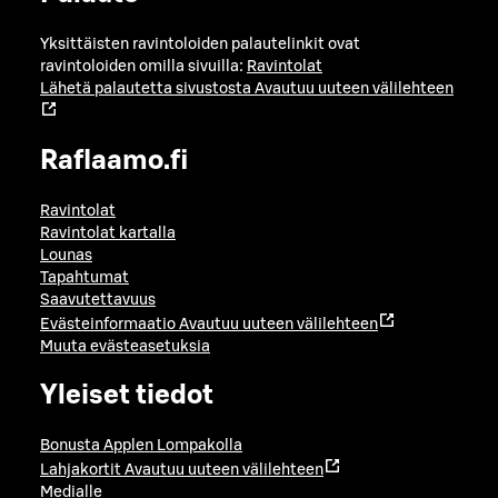
Yksittäisten ravintoloiden palautelinkit ovat
ravintoloiden omilla sivuilla:
Ravintolat
Lähetä palautetta sivustosta
Avautuu uuteen välilehteen
Raflaamo.fi
Ravintolat
Ravintolat kartalla
Lounas
Tapahtumat
Saavutettavuus
Evästeinformaatio
Avautuu uuteen välilehteen
Muuta evästeasetuksia
Yleiset tiedot
Bonusta Applen Lompakolla
Lahjakortit
Avautuu uuteen välilehteen
Medialle