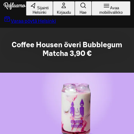
Siirry pääsisältöön
Sijainti
Avaa
Helsinki
Kirjaudu
Hae
mobiilivalikko
Varaa pöytä
Helsinki
Coffee Housen överi Bubblegum
Matcha 3,90 €