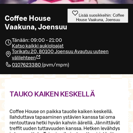
Lisää suosikkeihin: Coffee
Coffee House
House Vaakuna, Joensuu
Vaakuna, Joensuu
Tänään: 09:00 - 21:00
Katso kaikki aukioloajat
Torikatu 20, 80100 Joensuu
Avautuu uuteen
välilehteen
0107623380
(
pvm/mpm
)
TAUKO KAIKEN KESKELLÄ
Coffee House on paikka tauolle kaiken keskellä.
Ilahduttava tapaaminen ystävien kanssa tai oma
rentouttava hetki hyvän kahvin äärellä. Jännittävät
treffit uuden tuttavuuden kanssa. Hetken levähdys