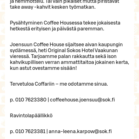
ja hemmottelu. Tai vain pikaiset mutta piristävät
take away -kahvit kesken työmatkan.
Pysähtyminen Coffee Housessa tekee jokaisesta
hetkestä erityisen ja päivästä paremman.
Joensuun Coffee House sijaitsee aivan kaupungin
sydämessä, heti Original Sokos Hotel Vaakunan
vieressä. Tarjoamme palan rakkautta sekä ison
kahvikupillisen verran ammattitaitoa jokainen kerta,
kun astut ovestamme sisään!
Tervetuloa Coffariin – me odotamme sinua.
p. 010 7623380 | coffeehouse.joensuu@sok.fi
Ravintolapäällikkö
p. 010 7623381 | anna-leena.karpow@sok.fi