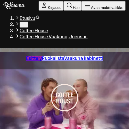
Siirry pääsisältöön
Kirjaudu
Hae
Avaa mobiilivalikko
Etusivu
…
Coffee House
Coffee House Vaakuna, Joensuu
Esittely
Ruokalista
Vaakuna kabinetti