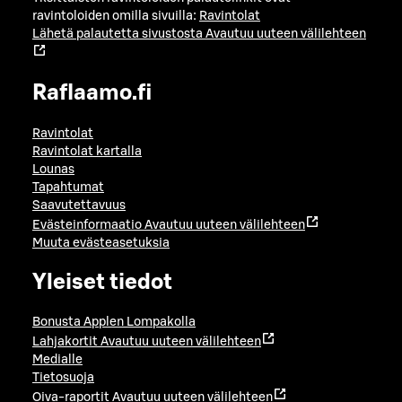
ravintoloiden omilla sivuilla:
Ravintolat
Lähetä palautetta sivustosta
Avautuu uuteen välilehteen
Raflaamo.fi
Ravintolat
Ravintolat kartalla
Lounas
Tapahtumat
Saavutettavuus
Evästeinformaatio
Avautuu uuteen välilehteen
Muuta evästeasetuksia
Yleiset tiedot
Bonusta Applen Lompakolla
Lahjakortit
Avautuu uuteen välilehteen
Medialle
Tietosuoja
Oiva-raportit
Avautuu uuteen välilehteen