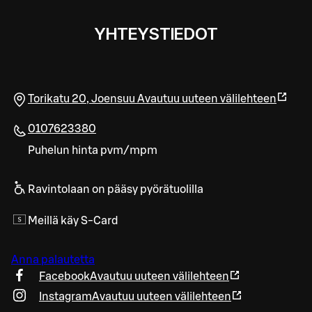
YHTEYSTIEDOT
Torikatu 20
,
Joensuu
Avautuu uuteen välilehteen
0107623380
Puhelun hinta pvm/mpm
Ravintolaan on pääsy pyörätuolilla
Meillä käy S-Card
Anna palautetta
Facebook
Avautuu uuteen välilehteen
Instagram
Avautuu uuteen välilehteen