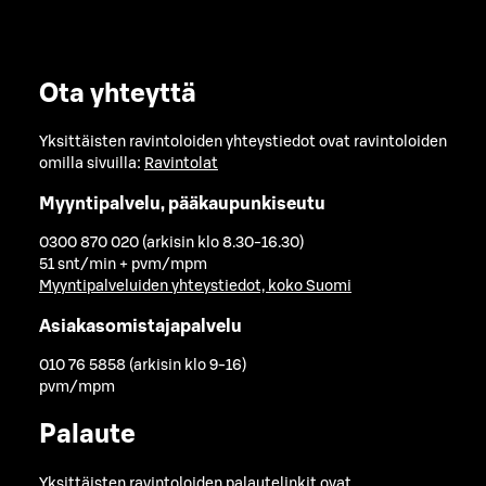
Ota yhteyttä
Yksittäisten ravintoloiden yhteystiedot ovat ravintoloiden
omilla sivuilla:
Ravintolat
Myyntipalvelu, pääkaupunkiseutu
0300 870 020 (arkisin klo 8.30-16.30)
51 snt/min + pvm/mpm
Myyntipalveluiden yhteystiedot, koko Suomi
Asiakasomistajapalvelu
010 76 5858 (arkisin klo 9-16)
pvm/mpm
Palaute
Yksittäisten ravintoloiden palautelinkit ovat