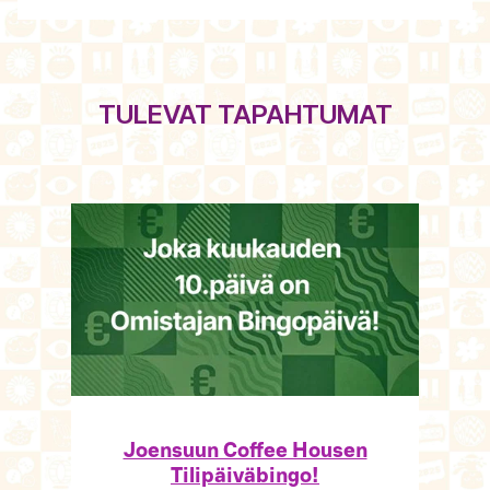
TULEVAT TAPAHTUMAT
Joensuun Coffee Housen
Tilipäiväbingo!