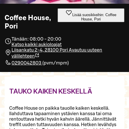
Lisää suosikkeihin: Coffee
Coffee House,
House, Pori
Pori
Tänään: 08:00 - 20:00
Katso kaikki aukioloajat
Liisankatu 2-4, 28100 Pori
Avautuu uuteen
välilehteen
0290042803
(
pvm/mpm
)
TAUKO KAIKEN KESKELLÄ
Coffee House on paikka tauolle kaiken keskellä.
Ilahduttava tapaaminen ystävien kanssa tai oma
rentouttava hetki hyvän kahvin äärellä. Jännittävät
treffit uuden tuttavuuden kanssa. Hetken levähdys