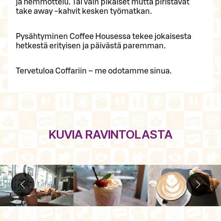
ja hemmottelu. Tai vain pikaiset mutta piristävät
take away -kahvit kesken työmatkan.
Pysähtyminen Coffee Housessa tekee jokaisesta
hetkestä erityisen ja päivästä paremman.
Tervetuloa Coffariin – me odotamme sinua.
KUVIA RAVINTOLASTA