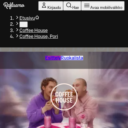
Siirry pääsisältöön
Kirjaudu
Hae
Avaa mobiilivalikko
Etusivu
…
Coffee House
Coffee House, Pori
Esittely
Ruokalista