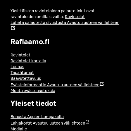
Yksittäisten ravintoloiden palautelinkit ovat
ravintoloiden omilla sivuilla:
Ravintolat
Lähetä palautetta sivustosta
Avautuu uuteen välilehteen
Raflaamo.fi
Ravintolat
Ravintolat kartalla
Lounas
Tapahtumat
Saavutettavuus
Evästeinformaatio
Avautuu uuteen välilehteen
Muuta evästeasetuksia
Yleiset tiedot
Bonusta Applen Lompakolla
Lahjakortit
Avautuu uuteen välilehteen
Medialle