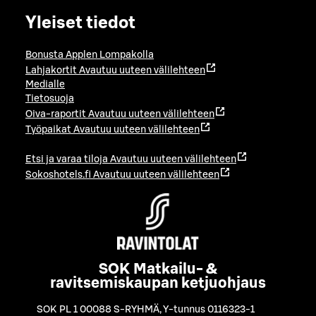
Yleiset tiedot
Bonusta Applen Lompakolla
Lahjakortit
Avautuu uuteen välilehteen
Medialle
Tietosuoja
Oiva-raportit
Avautuu uuteen välilehteen
Työpaikat
Avautuu uuteen välilehteen
Etsi ja varaa tiloja
Avautuu uuteen välilehteen
Sokoshotels.fi
Avautuu uuteen välilehteen
SOK Matkailu- &
ravitsemiskaupan ketjuohjaus
SOK PL 1 00088 S-RYHMÄ
,
Y-tunnus 0116323-1