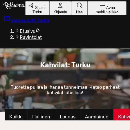
Siirry pääsisältöön
Sijainti
Avaa
Turku
Kirjaudu
Hae
mobiilivalikko
Varaa pöytä
Turku
Etusivu
Ravintolat
Kahvilat: Turku
Tuoretta pullaa ja ihanaa tunnelmaa. Katso parhaat
kahvilat lähelläsi!
Kaikki
Illallinen
Lounas
Aamiainen
Kahvi