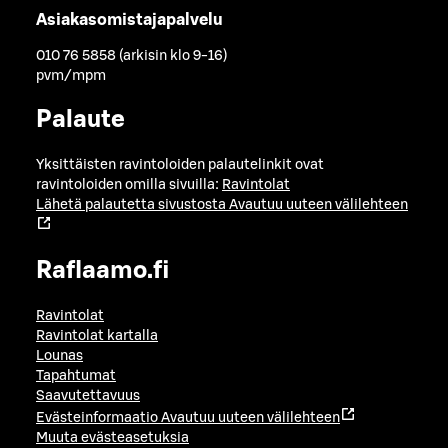
Asiakasomistajapalvelu
010 76 5858 (arkisin klo 9-16)
pvm/mpm
Palaute
Yksittäisten ravintoloiden palautelinkit ovat
ravintoloiden omilla sivuilla:
Ravintolat
Lähetä palautetta sivustosta
Avautuu uuteen välilehteen
Raflaamo.fi
Ravintolat
Ravintolat kartalla
Lounas
Tapahtumat
Saavutettavuus
Evästeinformaatio
Avautuu uuteen välilehteen
Muuta evästeasetuksia