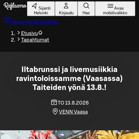
Siirry pääsisältöön
Sijainti
Avaa
Helsinki
Kirjaudu
Hae
mobiilivalikko
Varaa pöytä
Helsinki
Etusivu
Tapahtumat
Iltabrunssi ja livemusiikkia
ravintoloissamme (Vaasassa)
Taiteiden yönä 13.8.!
TO 13.8.2026
VENN Vaasa