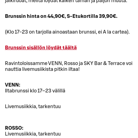
jälkiruoat, meiltä löydät kaiken tämän ja paljon muuta.
Brunssin hinta on 44,90€, S-Etukortilla 39,90€.
(Klo 17-23 on tarjolla ainoastaan brunssi, ei A la cartea).
Brunssin sisällön löydät täältä
Ravintoloissamme VENN, Rosso ja SKY Bar & Terrace voi
nauttia livemusiikista pitkin iltaa!
VENN:
Iltabrunssi klo 17–23 välillä
Livemusiikkia, tarkentuu
ROSSO:
Livemusiikkia, tarkentuu