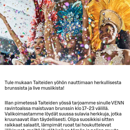
Tule mukaan Taiteiden yöhön nauttimaan herkullisesta
brunssista ja live musiikista!
Illan pimetessä Taiteiden yössä tarjoamme sinulle VENN
ravintoalssa maistuvan brunssin klo 17-23 välillä.
Valikoimastamme löydät suussa sulavia herkkuja, jotka
kruunaavat illan täydellisesti. Olipa suosikkisi sitten
raikkaat salaatit, lämpimät ruoat tai houkuttelevat