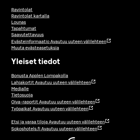
Ravintolat
Ravintolat kartalla
Lounas
Tapahtumat
Saavutettavuus
Evästeinformaatio
Avautuu uuteen välilehteen
Muuta evästeasetuksia
Yleiset tiedot
Bonusta Applen Lompakolla
Lahjakortit
Avautuu uuteen välilehteen
Medialle
Tietosuoja
Oiva-raportit
Avautuu uuteen välilehteen
Työpaikat
Avautuu uuteen välilehteen
Etsi ja varaa tiloja
Avautuu uuteen välilehteen
Sokoshotels.fi
Avautuu uuteen välilehteen