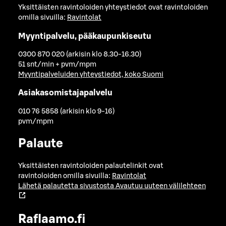
Yksittäisten ravintoloiden yhteystiedot ovat ravintoloiden
omilla sivuilla:
Ravintolat
Myyntipalvelu, pääkaupunkiseutu
0300 870 020 (arkisin klo 8.30-16.30)
51 snt/min + pvm/mpm
Myyntipalveluiden yhteystiedot, koko Suomi
Asiakasomistajapalvelu
010 76 5858 (arkisin klo 9-16)
pvm/mpm
Palaute
Yksittäisten ravintoloiden palautelinkit ovat
ravintoloiden omilla sivuilla:
Ravintolat
Lähetä palautetta sivustosta
Avautuu uuteen välilehteen
Raflaamo.fi