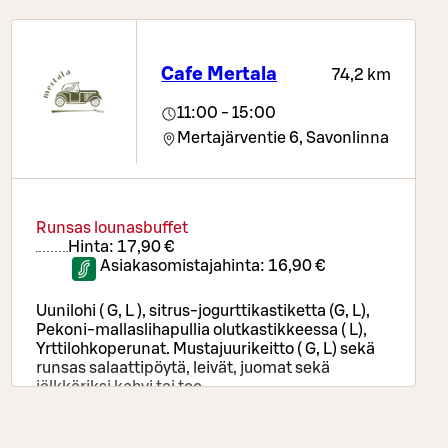
Cafe Mertala
74,2 km
11:00 - 15:00
Mertajärventie 6,
Savonlinna
Runsas lounasbuffet
Hinta:
17,90 €
Asiakasomistajahinta:
16,90 €
Uunilohi ( G, L ), sitrus-jogurttikastiketta (G, L),
Pekoni-mallaslihapullia olutkastikkeessa ( L),
Yrttilohkoperunat. Mustajuurikeitto ( G, L) sekä
runsas salaattipöytä, leivät, juomat sekä
jälkkäriksi kahvi tai tee.