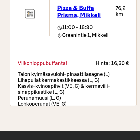
Pizza & Buffa
76,2
km
Prisma, Mikkeli
11:00 - 18:30
Graanintie 1,
Mikkeli
Viikonloppubuffantai
Hinta:
16,30 €
Talon kylmäsavulohi-pinaattilasagne (L)
Lihapullat kermakastikkeessa (L, G)
Kasvis-kvinoapihvit (VE, G) & kermaviili-
sinappikastike (L, G)
Perunamuusi (L, G)
Lohkoperunat (VE, G)
Paahdetut kasvikset (VE, G)
Hodarit (M)
Wingsit (M, G)
Kananuggetit (M)
Sipulirenkaat