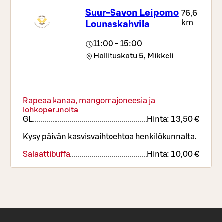
Raikas & runsas salaattipöytä
Suur-Savon Leipomo
76,6
Jäätelöbuffet (L,G)
km
Lounaskahvila
Hanalimpparit
Kahvi/tee
11:00 - 15:00
Lapset 6-12v 7,90€
Hallituskatu 5,
Mikkeli
Alle 6v ruokailevat maksavan aikuisen kanssa
veloituksetta!
Rapeaa kanaa, mangomajoneesia ja
lohkoperunoita
G
L
Hinta:
13,50 €
Kysy päivän kasvisvaihtoehtoa henkilökunnalta.
Salaattibuffa
Hinta:
10,00 €
Salaattibuffassa vaihtuvat täytteet, joista voit
valita oman makusi mukaan. Salaattibuffa
sisältää salaatin, leivät ja jälkkärin kahveineen.