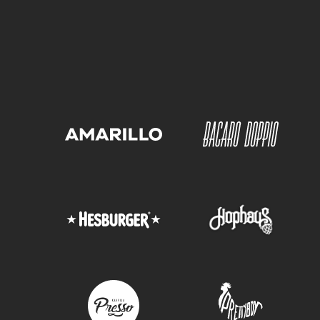
Runsas salaattipöytä
Pizzat – kerro toiveesi
Juomat
Kahvi tai tee