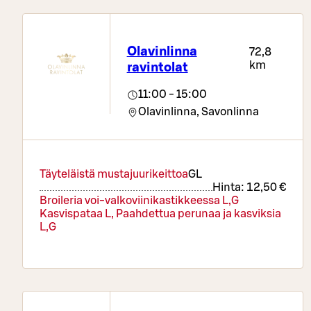
Olavinlinna
72,8
km
ravintolat
11:00 - 15:00
Olavinlinna,
Savonlinna
Täyteläistä mustajuurikeittoa
G
L
Hinta:
12,50 €
Broileria voi-valkoviinikastikkeessa L,G
Kasvispataa L, Paahdettua perunaa ja kasviksia
L,G