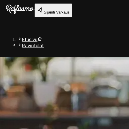
Siirry pääsisältöön
Sijainti
Varkaus
Etusivu
Ravintolat