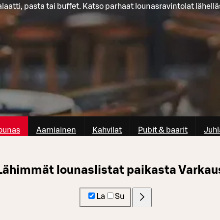
laatti, pasta tai buffet. Katso parhaat lounasravintolat lähellä
ounas
Aamiainen
Kahvilat
Pubit & baarit
Juhl
Lähimmät lounaslistat paikasta Varkau
La
Su