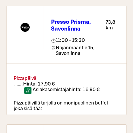
Lihapullat kermakastikkeessa L,G
Kikherne-porkkanapihvit VEG,G ja
kermaviilikastike L,G
Presso Prisma,
73,8
Lounas sisältää runsaan salaattipöydän,
km
Savonlinna
lisukkeet, leivät, juomat ja jälkiruoka
kahvin/teen.
11:00 - 15:30
Nojanmaantie 15,
Savonlinna
Pizzapäivä
Hinta:
17,90 €
Asiakasomistajahinta:
16,90 €
Pizzapäivillä tarjolla on monipuolinen buffet,
joka sisältää:
Runsaasti Rosso Pizzan pizzoja (L, saatavana G)
Neljää eri vaihtuvaa lisuketta (L,G)
Ranskalaisia (M,G)