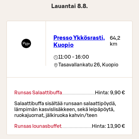
Lauantai 8.8.
Presso Ykkösrasti,
64,2
km
Kuopio
11:00 - 16:00
Tasavallankatu 26,
Kuopio
Runsas Salaattibuffa
Hinta:
9,90 €
Salaattibuffa sisältää runsaan salaattipöydä,
lämpimän kasvislisäkkeen, sekä leipäpöytä,
ruokajuomat, jälkiruoka kahvin/teen
Runsas lounasbuffet
Hinta:
13,90 €
Bearnaisebroileria L,G