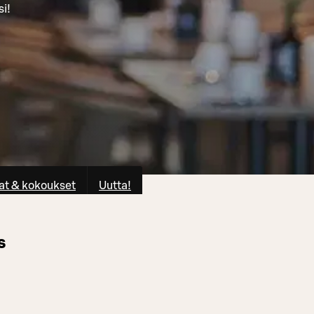
si!
at & kokoukset
Uutta!
s