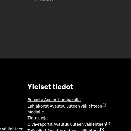
Yleiset tiedot
Bonusta Applen Lompakolla
Lahjakortit
Avautuu uuteen välilehteen
Medialle
Tietosuoja
Oiva-raportit
Avautuu uuteen välilehteen
 välilehteen