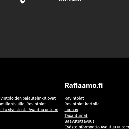
Raflaamo.fi
avintoloiden palautelinkit ovat
Ravintolat
milla sivuilla:
Ravintolat
Ravintolat kartalla
etta sivustosta
Avautuu uuteen
Lounas
Tapahtumat
Saavutettavuus
Evästeinformaatio
Avautuu uuteen