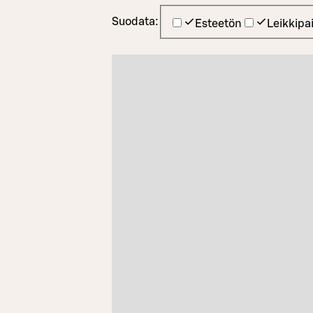
Suodata:
Esteetön
Leikkipa