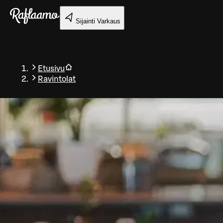
Siirry pääsisältöön
Sijainti
Varkaus
Etusivu
Ravintolat