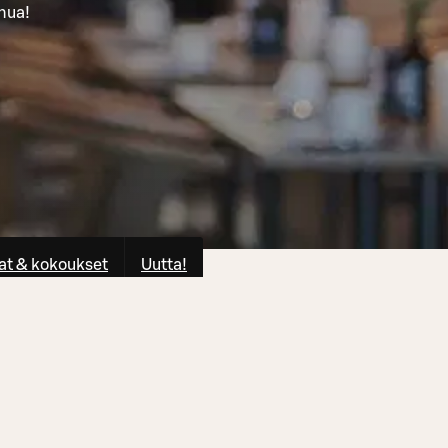
inua!
at & kokoukset
Uutta!