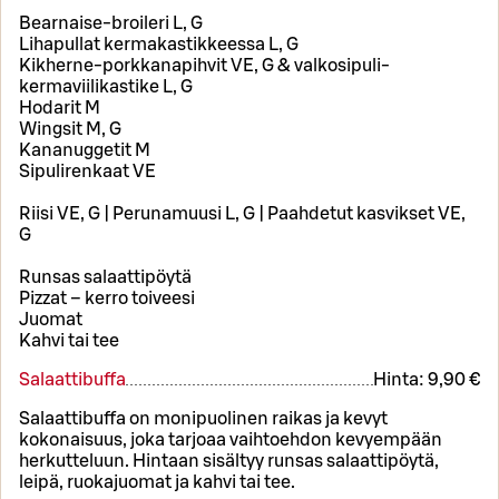
Bearnaise-broileri L, G
Lihapullat kermakastikkeessa L, G
Kikherne-porkkanapihvit VE, G & valkosipuli-
kermaviilikastike L, G
Hodarit M
Wingsit M, G
Kananuggetit M
Sipulirenkaat VE
Riisi VE, G | Perunamuusi L, G | Paahdetut kasvikset VE,
G
Runsas salaattipöytä
Pizzat – kerro toiveesi
Juomat
Kahvi tai tee
Salaattibuffa
Hinta:
9,90 €
Salaattibuffa on monipuolinen raikas ja kevyt
kokonaisuus, joka tarjoaa vaihtoehdon kevyempään
herkutteluun. Hintaan sisältyy runsas salaattipöytä,
leipä, ruokajuomat ja kahvi tai tee.