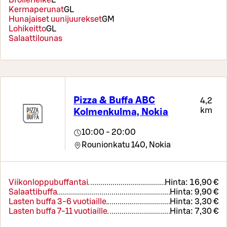
Broilerleike
L
Kermaperunat
G
L
Hunajaiset uunijuurekset
G
M
Lohikeitto
G
L
Salaattilounas
Pizza & Buffa ABC
4,2
km
Kolmenkulma, Nokia
10:00 - 20:00
Rounionkatu 140,
Nokia
Viikonloppubuffantai
Hinta:
16,90 €
Salaattibuffa
Hinta:
9,90 €
Lasten buffa 3-6 vuotiaille
Hinta:
3,30 €
Lasten buffa 7-11 vuotiaille
Hinta:
7,30 €