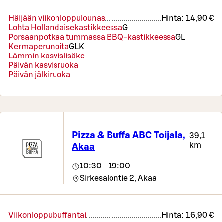
Häijään viikonloppulounas
Hinta:
14,90 €
Lohta Hollandaisekastikkeessa
G
Porsaanpotkaa tummassa BBQ-kastikkeessa
G
L
Kermaperunoita
G
L
K
Lämmin kasvislisäke
Päivän kasvisruoka
Päivän jälkiruoka
Pizza & Buffa ABC Toijala,
39,1
km
Akaa
10:30 - 19:00
Sirkesalontie 2,
Akaa
Viikonloppubuffantai
Hinta:
16,90 €