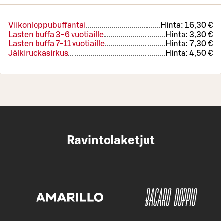
Viikonloppubuffantai
Hinta:
16,30 €
Lasten buffa 3-6 vuotiaille
Hinta:
3,30 €
Lasten buffa 7-11 vuotiaille
Hinta:
7,30 €
Jälkiruokasirkus
Hinta:
4,50 €
Ravintolaketjut