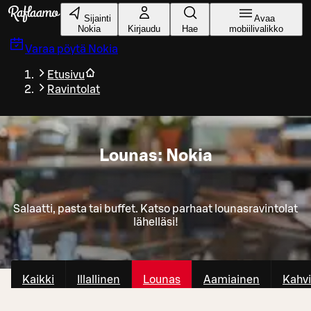
Siirry pääsisältöön
Sijainti
Avaa
Nokia
Kirjaudu
Hae
mobiilivalikko
Varaa pöytä
Nokia
Etusivu
Ravintolat
Lounas: Nokia
Salaatti, pasta tai buffet. Katso parhaat lounasravintolat
lähelläsi!
Kaikki
Illallinen
Lounas
Aamiainen
Kahvi