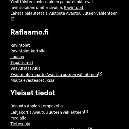
Yksittäisten ravintoloiden palautelinkit ovat
ravintoloiden omilla sivuilla:
Ravintolat
Lähetä palautetta sivustosta
Avautuu uuteen välilehteen
Raflaamo.fi
Ravintolat
Ravintolat kartalla
Lounas
Tapahtumat
Saavutettavuus
Evästeinformaatio
Avautuu uuteen välilehteen
Muuta evästeasetuksia
Yleiset tiedot
Bonusta Applen Lompakolla
Lahjakortit
Avautuu uuteen välilehteen
Medialle
Tietosuoja