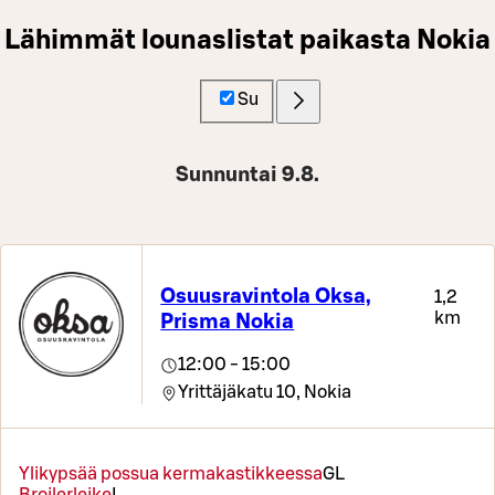
Lähimmät lounaslistat paikasta Nokia
Su
Sunnuntai 9.8.
Osuusravintola Oksa,
1,2
km
Prisma Nokia
12:00 - 15:00
Yrittäjäkatu 10,
Nokia
Ylikypsää possua kermakastikkeessa
G
L