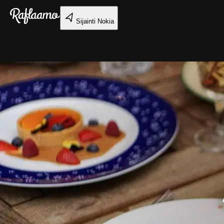
Siirry pääsisältöön
Sijainti
Nokia