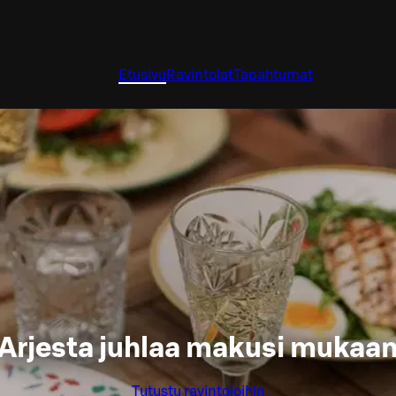
Etusivu
Ravintolat
Tapahtumat
Arjesta juhlaa makusi mukaa
Tutustu ravintoloihin