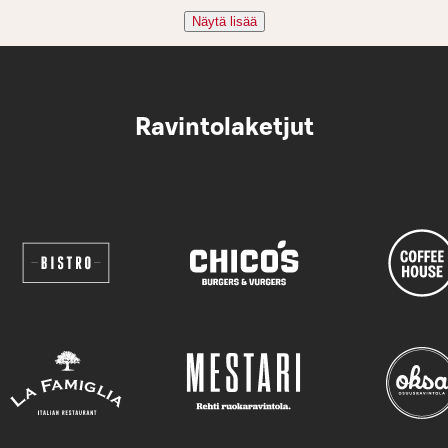
Näytä lisää
Ravintolaketjut