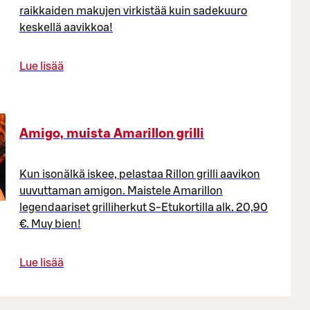
raikkaiden makujen virkistää kuin sadekuuro
keskellä aavikkoa!
Lue lisää
Amigo, muista Amarillon grilli
Kun isonälkä iskee, pelastaa Rillon grilli aavikon
uuvuttaman amigon. Maistele Amarillon
legendaariset grilliherkut S-Etukortilla alk. 20,90
€. Muy bien!
Lue lisää