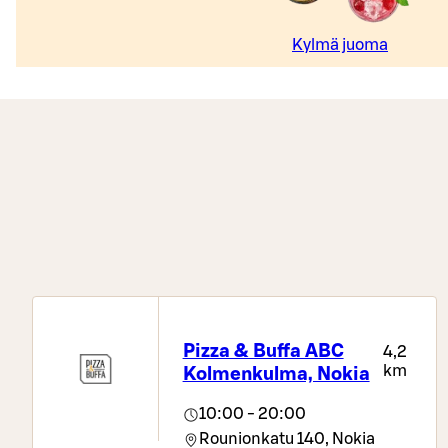
Kylmä juoma
Pizza & Buffa ABC
4,2
km
Kolmenkulma, Nokia
10:00 - 20:00
Rounionkatu 140,
Nokia