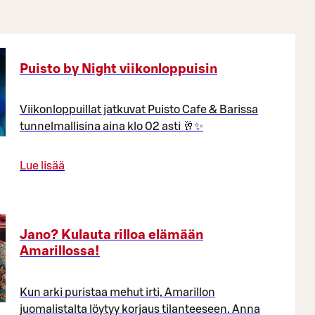
Puisto by Night viikonloppuisin
Viikonloppuillat jatkuvat Puisto Cafe & Barissa
tunnelmallisina aina klo 02 asti 🥂✨
Lue lisää
Jano? Kulauta rilloa elämään
Amarillossa!
Kun arki puristaa mehut irti, Amarillon
juomalistalta löytyy korjaus tilanteeseen. Anna