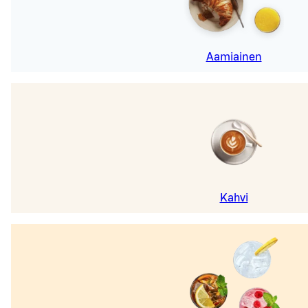
Aamiainen
Kahvi