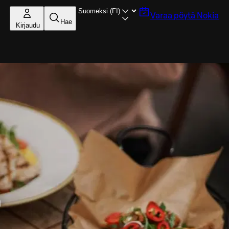
Varaa pöytä
Nokia
Hae
Kirjaudu
n