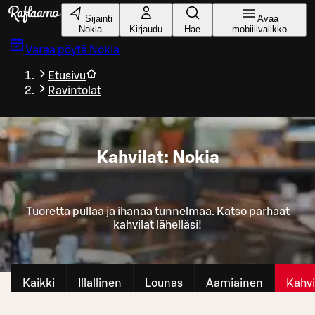
Siirry pääsisältöön
Sijainti
Avaa
Nokia
Kirjaudu
Hae
mobiilivalikko
Varaa pöytä
Nokia
Etusivu
Ravintolat
Kahvilat: Nokia
Tuoretta pullaa ja ihanaa tunnelmaa. Katso parhaat
kahvilat lähelläsi!
Kaikki
Illallinen
Lounas
Aamiainen
Kahvi