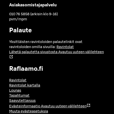
Asiakasomistajapalvelu
010 76 5858 (arkisin klo 9-16)
pvm/mpm
Palaute
Yksittäisten ravintoloiden palautelinkit ovat
ravintoloiden omilla sivuilla:
Ravintolat
Lähetä palautetta sivustosta
Avautuu uuteen välilehteen
Raflaamo.fi
Ravintolat
Ravintolat kartalla
Lounas
Tapahtumat
Saavutettavuus
Evästeinformaatio
Avautuu uuteen välilehteen
Muuta evästeasetuksia