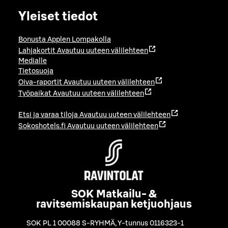
Yleiset tiedot
Bonusta Applen Lompakolla
Lahjakortit
Avautuu uuteen välilehteen
Medialle
Tietosuoja
Oiva-raportit
Avautuu uuteen välilehteen
Työpaikat
Avautuu uuteen välilehteen
Etsi ja varaa tiloja
Avautuu uuteen välilehteen
Sokoshotels.fi
Avautuu uuteen välilehteen
SOK Matkailu- &
ravitsemiskaupan ketjuohjaus
SOK PL 1 00088 S-RYHMÄ
,
Y-tunnus 0116323-1