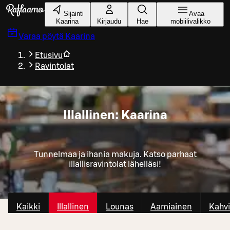
Siirry pääsisältöön
Sijainti
Avaa
Kaarina
Kirjaudu
Hae
mobiilivalikko
Varaa pöytä
Kaarina
Etusivu
Ravintolat
Illallinen: Kaarina
Tunnelmaa ja ihania makuja. Katso parhaat
illallisravintolat lähelläsi!
Kaikki
Illallinen
Lounas
Aamiainen
Kahvi