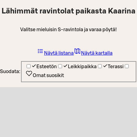
Lähimmät ravintolat paikasta Kaarina
Valitse mieluisin S-ravintola ja varaa pöytä!
Näytä listana
Näytä kartalla
Esteetön
Leikkipaikka
Terassi
Suodata:
Omat suosikit