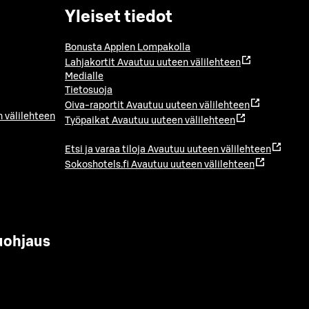
Yleiset tiedot
Bonusta Applen Lompakolla
Lahjakortit
Avautuu uuteen välilehteen
Medialle
Tietosuoja
Oiva-raportit
Avautuu uuteen välilehteen
 välilehteen
Työpaikat
Avautuu uuteen välilehteen
Etsi ja varaa tiloja
Avautuu uuteen välilehteen
Sokoshotels.fi
Avautuu uuteen välilehteen
uohjaus