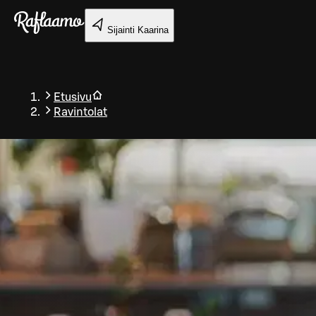
Siirry pääsisältöön
Sijainti
Kaarina
Etusivu
Ravintolat