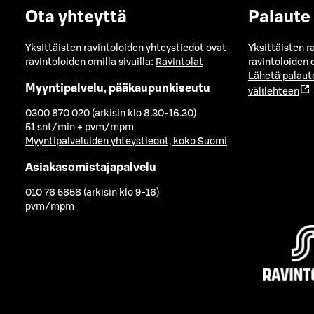
Ota yhteyttä
Palaute
Yksittäisten ravintoloiden yhteystiedot ovat
Yksittäisten r
ravintoloiden omilla sivuilla:
Ravintolat
ravintoloiden o
Lähetä palaut
Myyntipalvelu, pääkaupunkiseutu
välilehteen
0300 870 020 (arkisin klo 8.30-16.30)
51 snt/min + pvm/mpm
Myyntipalveluiden yhteystiedot, koko Suomi
Asiakasomistajapalvelu
010 76 5858 (arkisin klo 9-16)
pvm/mpm