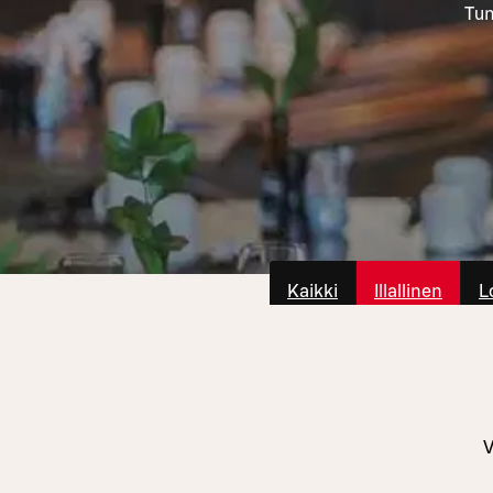
Tun
Kaikki
Illallinen
L
V