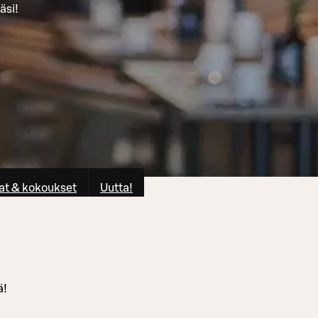
äsi!
at & kokoukset
Uutta!
ä!