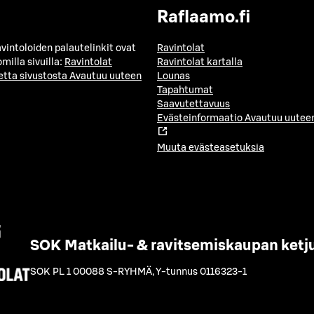
Raflaamo.fi
avintoloiden palautelinkit ovat
Ravintolat
milla sivuilla:
Ravintolat
Ravintolat kartalla
etta sivustosta
Avautuu uuteen
Lounas
Tapahtumat
Saavutettavuus
Evästeinformaatio
Avautuu uuteen
Muuta evästeasetuksia
SOK Matkailu- & ravitsemiskaupan ketj
SOK PL 1 00088 S-RYHMÄ
,
Y-tunnus 0116323-1