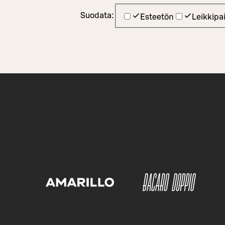
Suodata:
Esteetön
Leikkipa