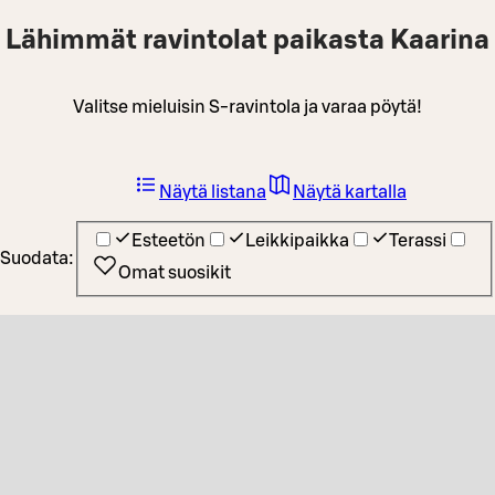
Lähimmät ravintolat paikasta Kaarina
Valitse mieluisin S-ravintola ja varaa pöytä!
Näytä listana
Näytä kartalla
Esteetön
Leikkipaikka
Terassi
Suodata:
Omat suosikit