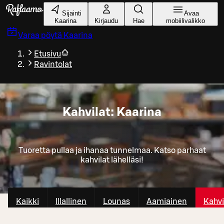
Siirry pääsisältöön
Sijainti
Avaa
Kaarina
Kirjaudu
Hae
mobiilivalikko
Varaa pöytä
Kaarina
Etusivu
Ravintolat
Kahvilat: Kaarina
Tuoretta pullaa ja ihanaa tunnelmaa. Katso parhaat
kahvilat lähelläsi!
Kaikki
Illallinen
Lounas
Aamiainen
Kahvi