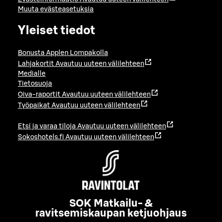
Muuta evästeasetuksia
Yleiset tiedot
Bonusta Applen Lompakolla
Lahjakortit
Avautuu uuteen välilehteen
Medialle
Tietosuoja
Oiva-raportit
Avautuu uuteen välilehteen
Työpaikat
Avautuu uuteen välilehteen
Etsi ja varaa tiloja
Avautuu uuteen välilehteen
Sokoshotels.fi
Avautuu uuteen välilehteen
SOK Matkailu- &
ravitsemiskaupan ketjuohjaus