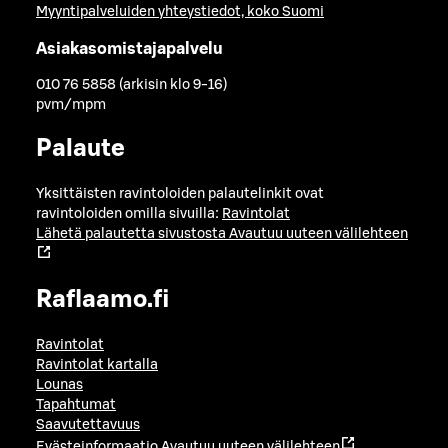
Myyntipalveluiden yhteystiedot, koko Suomi
Asiakasomistajapalvelu
010 76 5858 (arkisin klo 9-16)
pvm/mpm
Palaute
Yksittäisten ravintoloiden palautelinkit ovat
ravintoloiden omilla sivuilla:
Ravintolat
Lähetä palautetta sivustosta
Avautuu uuteen välilehteen
Raflaamo.fi
Ravintolat
Ravintolat kartalla
Lounas
Tapahtumat
Saavutettavuus
Evästeinformaatio
Avautuu uuteen välilehteen