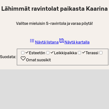
Lähimmät ravintolat paikasta Kaarina
Valitse mieluisin S-ravintola ja varaa pöytä!
Näytä listana
Näytä kartalla
Esteetön
Leikkipaikka
Terassi
Suodata:
Omat suosikit