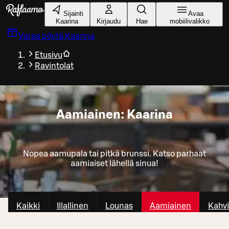
Siirry pääsisältöön
Sijainti
Avaa
Kaarina
Kirjaudu
Hae
mobiilivalikko
Varaa pöytä
Kaarina
Etusivu
Ravintolat
Aamiainen: Kaarina
Nopea aamupala tai pitkä brunssi. Katso parhaat
aamiaiset lähellä sinua!
Kaikki
Illallinen
Lounas
Aamiainen
Kahvi