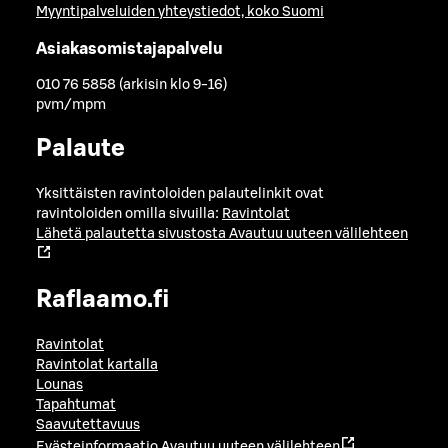
Myyntipalveluiden yhteystiedot, koko Suomi
Asiakasomistajapalvelu
010 76 5858 (arkisin klo 9-16)
pvm/mpm
Palaute
Yksittäisten ravintoloiden palautelinkit ovat
ravintoloiden omilla sivuilla:
Ravintolat
Lähetä palautetta sivustosta
Avautuu uuteen välilehteen
Raflaamo.fi
Ravintolat
Ravintolat kartalla
Lounas
Tapahtumat
Saavutettavuus
Evästeinformaatio
Avautuu uuteen välilehteen