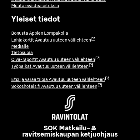
Muuta evästeasetuksia
Yleiset tiedot
Bonusta Applen Lompakolla
Lahjakortit
Avautuu uuteen välilehteen
Medialle
Tietosuoja
Oiva-raportit
Avautuu uuteen välilehteen
Työpaikat
Avautuu uuteen välilehteen
Etsi ja varaa tiloja
Avautuu uuteen välilehteen
Sokoshotels.fi
Avautuu uuteen välilehteen
SOK Matkailu- &
ravitsemiskaupan ketjuohjaus