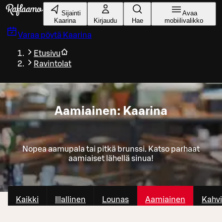
Siirry pääsisältöön
Sijainti
Avaa
Kaarina
Kirjaudu
Hae
mobiilivalikko
Varaa pöytä
Kaarina
Etusivu
Ravintolat
Aamiainen: Kaarina
Nopea aamupala tai pitkä brunssi. Katso parhaat
aamiaiset lähellä sinua!
Kaikki
Illallinen
Lounas
Aamiainen
Kahvi