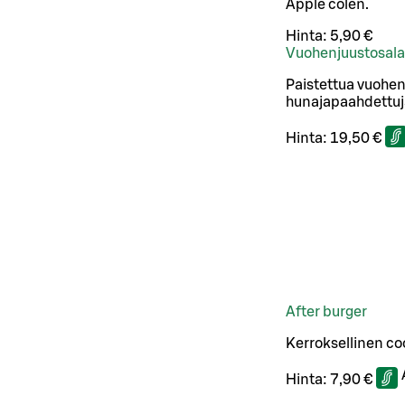
Apple colen.
Hinta:
5,90 €
Vuohenjuustosala
Paistettua vuohenj
hunajapaahdettuja
Hinta:
19,50 €
After burger
Kerroksellinen coo
Hinta:
7,90 €