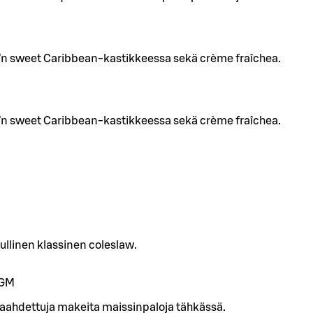
’n sweet Caribbean-kastikkeessa sekä crème fraîchea.
’n sweet Caribbean-kastikkeessa sekä crème fraîchea.
ullinen klassinen coleslaw.
G
M
aahdettuja makeita maissinpaloja tähkässä.