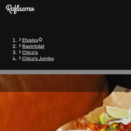
Siirry pääsisältöön
Etusivu
Ravintolat
Chico's
Chico's Jumbo