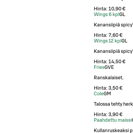
Hinta:
10,90 €
Wings 6 kpl
G
L
Kanansiipiä spicy
Hinta:
7,60 €
Wings 12 kpl
G
L
Kanansiipiä spicy
Hinta:
14,50 €
Fries
G
VE
Ranskalaiset.
Hinta:
3,50 €
Cole
G
M
Talossa tehty herk
Hinta:
3,90 €
Paahdettu maissi
Kullanruskeaksi p