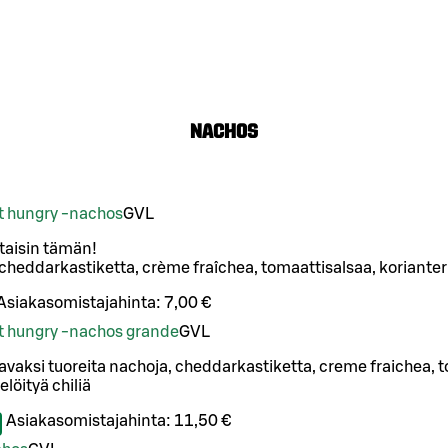
Nachos
ot hungry -nachos
G
VL
ottaisin tämän!
cheddarkastiketta, crème fraîchea, tomaattisalsaa, korianteria
Asiakasomistajahinta:
7,00 €
not hungry -nachos grande
G
VL
vaksi tuoreita nachoja, cheddarkastiketta, creme fraichea, t
elöityä chiliä
Asiakasomistajahinta:
11,50 €