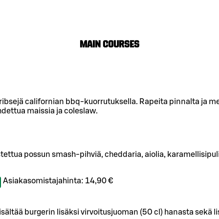
Main Courses
ibsejä californian bbq-kuorrutuksella. Rapeita pinnalta ja meh
hdettua maissia ja coleslaw.
ettua possun smash-pihviä, cheddaria, aiolia, karamellisipuli
Asiakasomistajahinta:
14,90 €
isältää burgerin lisäksi virvoitusjuoman (50 cl) hanasta sekä li