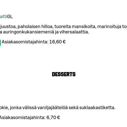
atti
G
L
uustoa, paholaisen hilloa, tuoreita mansikoita, marinoituja t
 auringonkukansiemeniä ja vihersalaattia.
Asiakasomistajahinta:
16,60 €
Desserts
kie, jonka välissä vaniljajäätelöä sekä suklaakastiketta.
Asiakasomistajahinta:
6,70 €