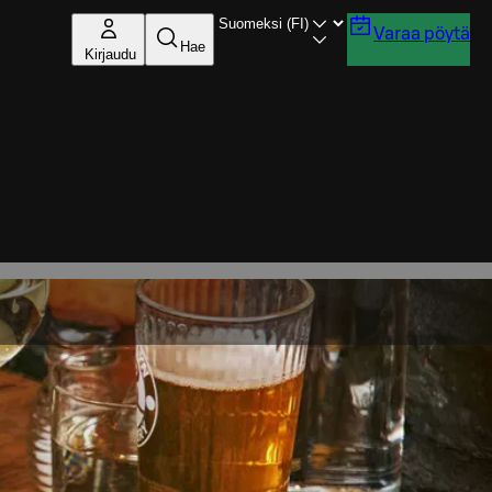
Varaa pöytä
Hae
Kirjaudu