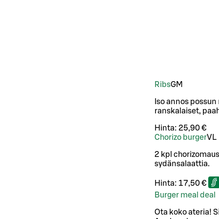
Ribs
G
M
Iso annos possun r
ranskalaiset, paa
Hinta:
25,90 €
Chorizo burger
VL
2 kpl chorizomaust
sydänsalaattia.
Hinta:
17,50 €
Burger meal deal
Ota koko ateria! S