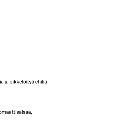
 ja pikkelöityä chiliä
omaattisalsaa,