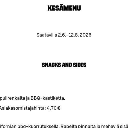
KESÄMENU
Saatavilla 2.6.–12.8. 2026
Snacks and sides
ipulirenkaita ja BBQ-kastiketta.
Asiakasomistajahinta:
4,70 €
ifornian bbq-kuorrutuksella. Rapeita pinnalta ja meheviä sisä