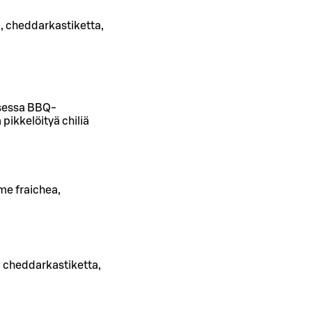
, cheddarkastiketta,
isessa BBQ-
pikkelöityä chiliä
me fraichea,
, cheddarkastiketta,