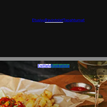
Etusivu
Ravintolat
Tapahtumat
Esittely
Ruokalista