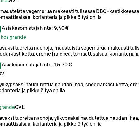
chos
G
VL
 mausteista vegemurua makeasti tulisessa BBQ-kastikkeessa
maattisalsaa, korianteria ja pikkelöityä chiliä
Asiakasomistajahinta:
9,40 €
achos grande
avaksi tuoreita nachoja, mausteista vegemurua makeasti tul
darkastiketta, creme fraichea, tomaattisalsaa, korianteria ja 
Asiakasomistajahinta:
15,20 €
G
VL
 ylikypsäksi haudutettua naudanlihaa, cheddarkastiketta, cre
rianteria ja pikkelöityä chiliä
grande
G
VL
vaksi tuoreita nachoja, ylikypsäksi haudutettua naudanlihaa
maattisalsaa, korianteria ja pikkelöityä chiliä