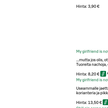
Hinta:
3,90 €
My girlfriend is n
...mutta jos olis, 
Tuoreita nachoja, 
Hinta:
8,20 €
My girlfriend is 
Useammalle jaetta
korianteria ja pikk
Hinta:
13,50 €