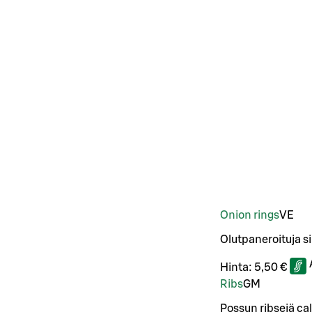
Onion rings
VE
Olutpaneroituja s
Hinta:
5,50 €
Ribs
G
M
Possun ribsejä cal