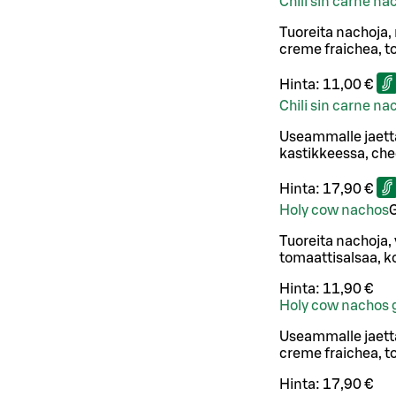
Chili sin carne na
Tuoreita nachoja,
creme fraichea, to
Hinta:
11,00 €
Chili sin carne n
Useammalle jaett
kastikkeessa, ched
Hinta:
17,90 €
Holy cow nachos
Tuoreita nachoja,
tomaattisalsaa, ko
Hinta:
11,90 €
Holy cow nachos 
Useammalle jaetta
creme fraichea, to
Hinta:
17,90 €