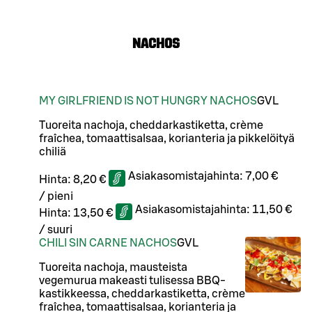
NACHOS
MY GIRLFRIEND IS NOT HUNGRY NACHOS
G
VL
Tuoreita nachoja, cheddarkastiketta, crème
fraîchea, tomaattisalsaa, korianteria ja pikkelöityä
chiliä
Asiakasomistajahinta:
7,00 €
Hinta:
8,20 €
/
pieni
Asiakasomistajahinta:
11,50 €
Hinta:
13,50 €
/
suuri
CHILI SIN CARNE NACHOS
G
VL
Tuoreita nachoja, mausteista
vegemurua makeasti tulisessa BBQ-
kastikkeessa, cheddarkastiketta, crème
fraîchea, tomaattisalsaa, korianteria ja