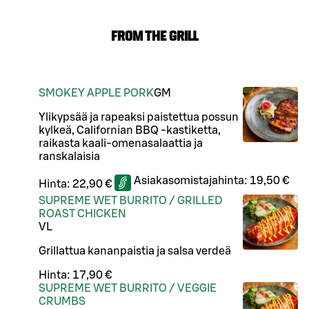
FROM THE GRILL
SMOKEY APPLE PORK
G
M
Ylikypsää ja rapeaksi paistettua possun
kylkeä, Californian BBQ -kastiketta,
raikasta kaali-omenasalaattia ja
ranskalaisia
Asiakasomistajahinta:
19,50 €
Hinta:
22,90 €
SUPREME WET BURRITO / GRILLED
ROAST CHICKEN
VL
Grillattua kananpaistia ja salsa verdeä
Hinta:
17,90 €
SUPREME WET BURRITO / VEGGIE
CRUMBS