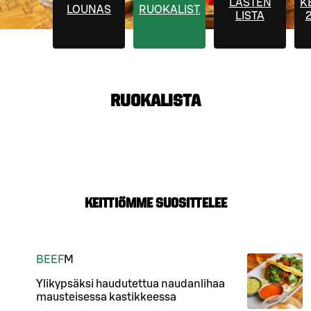
LASTEN
K
LOUNAS
RUOKALISTA
LISTA
2
RUOKALISTA
Keittiömme suosittelee
BEEF
M
Ylikypsäksi haudutettua naudanlihaa
mausteisessa kastikkeessa