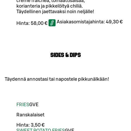
crème fraîchea, tomaattisalsaa,
korianteria ja pikkelöityä chiliä.
Täydellinen jaettavaksi noin neljälle!
Asiakasomistajahinta:
49,30 €
Hinta:
58,00 €
SIDES & DIPS
Täydennä annostasi tai napostele pikkunälkään!
FRIES
G
VE
Ranskalaiset
Hinta:
3,50 €
SWEET POTATO FRIES
G
VE