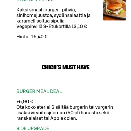
Kaksi smash burger -pihviä,
sinihomejuustoa, sydänsalaattia ja
karamellisoitua sipulia
Vegepihvillä S-Etukortilla 13,10 €
Hinta:
15,40 €
CHICO'S MUST HAVE
BURGER MEAL DEAL
+5,90 €
Ota koko ateria! Sisältää burgerin tai vurgerin
lisäksi virvoitusjuoman (50 cl) hanasta sekä
ranskalaiset tai Apple colen.
SIDE UPGRADE