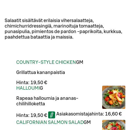
Salaatit sisältävät erilaisia vihersalaatteja,
chimichurridressingiä, marinoituja tomaatteja,
punasipulia, pimientos de pardon -paprikoita, kurkkua,
paahdettua bataattia ja maissia.
COUNTRY-STYLE CHICKEN
G
M
Grillattua kananpaistia
Hinta:
19,50 €
HALLOUMI
G
Rapeaa halloumia ja ananas-
chilihilloketta
Asiakasomistajahinta:
16,60 €
Hinta:
19,50 €
CALIFORNIAN SALMON SALAD
G
M