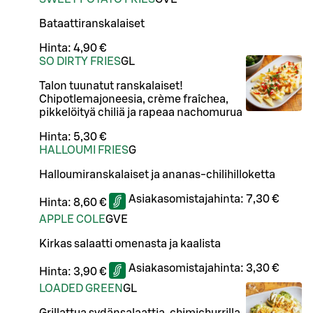
Bataattiranskalaiset
Hinta:
4,90 €
SO DIRTY FRIES
G
L
Talon tuunatut ranskalaiset!
Chipotlemajoneesia, crème fraîchea,
pikkelöityä chiliä ja rapeaa nachomurua
Hinta:
5,30 €
HALLOUMI FRIES
G
Halloumiranskalaiset ja ananas-chilihilloketta
Asiakasomistajahinta:
7,30 €
Hinta:
8,60 €
APPLE COLE
G
VE
Kirkas salaatti omenasta ja kaalista
Asiakasomistajahinta:
3,30 €
Hinta:
3,90 €
LOADED GREEN
G
L