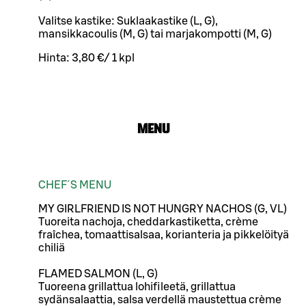
Valitse kastike: Suklaakastike (L, G),
mansikkacoulis (M, G) tai marjakompotti (M, G)
Hinta:
3,80 €
/
1 kpl
MENU
CHEF´S MENU
MY GIRLFRIEND IS NOT HUNGRY NACHOS (G, VL)
Tuoreita nachoja, cheddarkastiketta, crème
fraîchea, tomaattisalsaa, korianteria ja pikkelöityä
chiliä
FLAMED SALMON (L, G)
Tuoreena grillattua lohifileetä, grillattua
sydänsalaattia, salsa verdellä maustettua crème