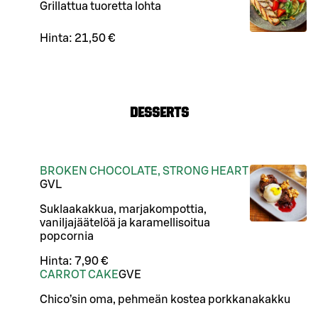
Grillattua tuoretta lohta
Hinta:
21,50 €
DESSERTS
BROKEN CHOCOLATE, STRONG HEART
G
VL
Suklaakakkua, marjakompottia,
vaniljajäätelöä ja karamellisoitua
popcornia
Hinta:
7,90 €
CARROT CAKE
G
VE
Chico’sin oma, pehmeän kostea porkkanakakku