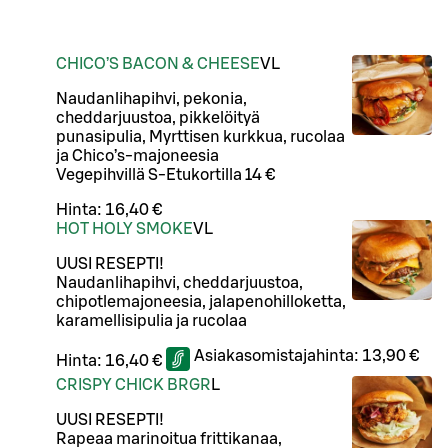
CHICO’S BACON & CHEESE
VL
Naudanlihapihvi, pekonia,
cheddarjuustoa, pikkelöityä
punasipulia, Myrttisen kurkkua, rucolaa
ja Chico’s-majoneesia
Vegepihvillä S-Etukortilla 14 €
Hinta:
16,40 €
HOT HOLY SMOKE
VL
UUSI RESEPTI!
Naudanlihapihvi, cheddarjuustoa,
chipotlemajoneesia, jalapenohilloketta,
karamellisipulia ja rucolaa
Asiakasomistajahinta:
13,90 €
Hinta:
16,40 €
CRISPY CHICK BRGR
L
UUSI RESEPTI!
Rapeaa marinoitua frittikanaa,