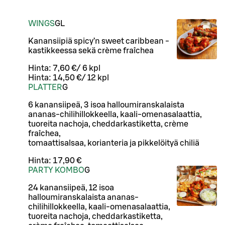
WINGS
G
L
Kanansiipiä spicy’n sweet caribbean -
kastikkeessa sekä crème fraîchea
Hinta:
7,60 €
/
6 kpl
Hinta:
14,50 €
/
12 kpl
PLATTER
G
6 kanansiipeä, 3 isoa halloumiranskalaista
ananas-chilihillokkeella, kaali-omenasalaattia,
tuoreita nachoja, cheddarkastiketta, crème
fraîchea,
tomaattisalsaa, korianteria ja pikkelöityä chiliä
Hinta:
17,90 €
PARTY KOMBO
G
24 kanansiipeä, 12 isoa
halloumiranskalaista ananas-
chilihillokkeella, kaali-omenasalaattia,
tuoreita nachoja, cheddarkastiketta,