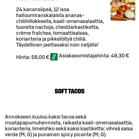
24 kanansiipeä, 12 isoa
halloumiranskalaista ananas-
chilihillokkeella, kaali-omenasalaattia,
tuoreita nachoja, cheddarkastiketta,
crème fraîchea, tomaattisalsaa,
korianteria ja pikkelöityä chiliä.
Täydellinen jaettavaksi noin neljälle!
Asiakasomistajahinta:
49,30 €
Hinta:
58,00 €
SOFT TACOS
Annokseen kuuluu kaksi tacoa sekä
mustapapumuhennosta, raikasta kaali-omenasalaattia,
korianteria, limelohko sekä kaksi kastiketta: vihreä salsa
verde (M, G) ja punainen spicy picante (M, G).