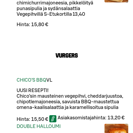
chimichurrimajoneesia, pikkelöityä
punasipulia ja sydänsalaattia
Vegepihvillä S-Etukortilla 13,40
Hinta:
15,80 €
VURGERS
CHICO’S BBQ
VL
UUSI RESEPTI!
Chico’sin mausteinen vegepihvi, cheddarjuustoa,
chipotlemajoneesia, savuista BBQ-maustettua
omena-kaalisalaattia ja karamellisoitua sipulia
Asiakasomistajahinta:
13,20 €
Hinta:
15,50 €
DOUBLE HALLOUMI