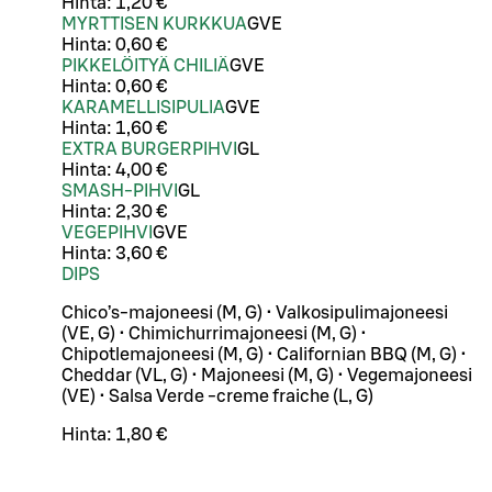
Hinta:
1,20 €
MYRTTISEN KURKKUA
G
VE
Hinta:
0,60 €
PIKKELÖITYÄ CHILIÄ
G
VE
Hinta:
0,60 €
KARAMELLISIPULIA
G
VE
Hinta:
1,60 €
EXTRA BURGERPIHVI
G
L
Hinta:
4,00 €
SMASH-PIHVI
G
L
Hinta:
2,30 €
VEGEPIHVI
G
VE
Hinta:
3,60 €
DIPS
Chico’s-majoneesi (M, G) • Valkosipulimajoneesi
(VE, G) • Chimichurrimajoneesi (M, G) •
Chipotlemajoneesi (M, G) • Californian BBQ (M, G) •
Cheddar (VL, G) • Majoneesi (M, G) • Vegemajoneesi
(VE) • Salsa Verde -creme fraiche (L, G)
Hinta:
1,80 €