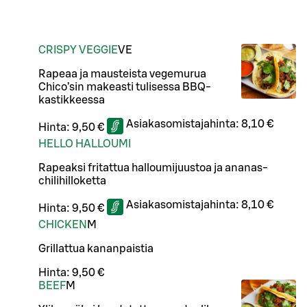
CRISPY VEGGIE
VE
Rapeaa ja mausteista vegemurua
Chico’sin makeasti tulisessa BBQ-
kastikkeessa
Asiakasomistajahinta:
8,10 €
Hinta:
9,50 €
HELLO HALLOUMI
Rapeaksi fritattua halloumijuustoa ja ananas-
chilihilloketta
Asiakasomistajahinta:
8,10 €
Hinta:
9,50 €
CHICKEN
M
Grillattua kananpaistia
Hinta:
9,50 €
BEEF
M