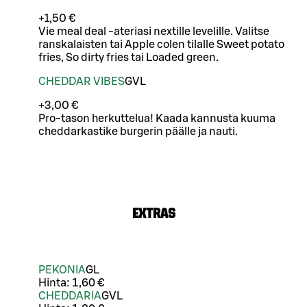
+1,50 €
Vie meal deal -ateriasi nextille levelille. Valitse
ranskalaisten tai Apple colen tilalle Sweet potato
fries, So dirty fries tai Loaded green.
CHEDDAR VIBES
G
VL
+3,00 €
Pro-tason herkuttelua! Kaada kannusta kuuma
cheddarkastike burgerin päälle ja nauti.
EXTRAS
PEKONIA
G
L
Hinta:
1,60 €
CHEDDARIA
G
VL