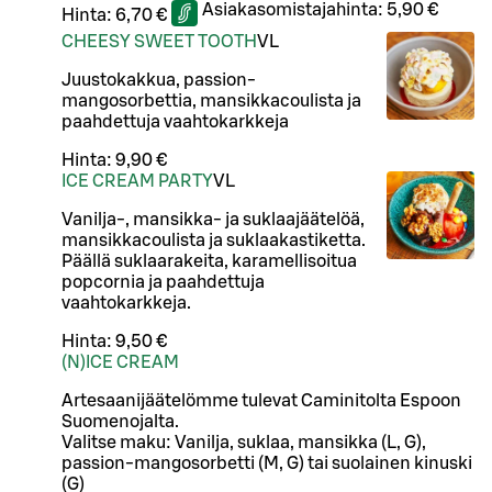
Asiakasomistajahinta:
5,90 €
Hinta:
6,70 €
CHEESY SWEET TOOTH
VL
Juustokakkua, passion-
mangosorbettia, mansikkacoulista ja
paahdettuja vaahtokarkkeja
Hinta:
9,90 €
ICE CREAM PARTY
VL
Vanilja-, mansikka- ja suklaajäätelöä,
mansikkacoulista ja suklaakastiketta.
Päällä suklaarakeita, karamellisoitua
popcornia ja paahdettuja
vaahtokarkkeja.
Hinta:
9,50 €
(N)ICE CREAM
Artesaanijäätelömme tulevat Caminitolta Espoon
Suomenojalta.
Valitse maku: Vanilja, suklaa, mansikka (L, G),
passion-mangosorbetti (M, G) tai suolainen kinuski
(G)