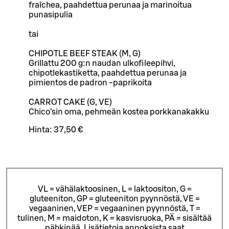
fraîchea, paahdettua perunaa ja marinoitua
punasipulia
tai
CHIPOTLE BEEF STEAK (M, G)
Grillattu 200 g:n naudan ulkofileepihvi,
chipotlekastiketta, paahdettua perunaa ja
pimientos de padron -paprikoita
CARROT CAKE (G, VE)
Chico’sin oma, pehmeän kostea porkkanakakku
Hinta:
37,50 €
VL = vähälaktoosinen, L = laktoositon, G =
gluteeniton, GP = gluteeniton pyynnöstä, VE =
vegaaninen, VEP = vegaaninen pyynnöstä, T =
tulinen, M = maidoton, K = kasvisruoka, PÄ = sisältää
pähkinää. Lisätietoja annoksista saat