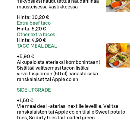
Ylikypsäksi haudutettua naudanlihaa
mausteisessa kastikkeessa
Hinta:
10,20 €
Extra beef taco
Hinta:
5,20 €
Other extra tacos
Hinta:
4,90 €
TACO MEAL DEAL
+5,90 €
Alkupaloista ateriaksi kombohintaan!
Sisältää valitsemasi tacon lisäksi
virvoitusjuoman (50 cl) hanasta sekä
ranskalaiset tai Apple colen.
SIDE UPGRADE
+1,50 €
Vie meal deal -ateriasi nextille levelille. Valitse
ranskalaisten tai Apple colen tilalle Sweet potato
fries, So dirty fries tai Loaded green.