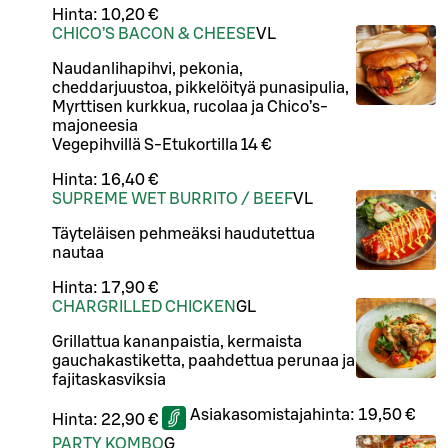
Hinta:
10,20 €
CHICO’S BACON & CHEESE
VL
Naudanlihapihvi, pekonia,
cheddarjuustoa, pikkelöityä punasipulia,
Myrttisen kurkkua, rucolaa ja Chico’s-
majoneesia
Vegepihvillä S-Etukortilla 14 €
Hinta:
16,40 €
SUPREME WET BURRITO / BEEF
VL
Täyteläisen pehmeäksi haudutettua
nautaa
Hinta:
17,90 €
CHARGRILLED CHICKEN
G
L
Grillattua kananpaistia, kermaista
gauchakastiketta, paahdettua perunaa ja
fajitaskasviksia
Asiakasomistajahinta:
19,50 €
Hinta:
22,90 €
PARTY KOMBO
G