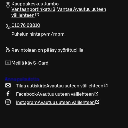
Kauppakeskus Jumbo
Vantaanportinkatu 3
,
Vantaa
Avautuu uuteen
välilehteen
010 76 63810
Puhelun hinta pvm/mpm
Ravintolaan on pääsy pyörätuolilla
Meillä käy S-Card
Anna palautetta
Tilaa uutiskirje
Avautuu uuteen välilehteen
Facebook
Avautuu uuteen välilehteen
Instagram
Avautuu uuteen välilehteen