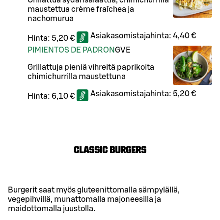
Grillattua sydänsalaattia, chimichurrilla
maustettua crème fraîchea ja
nachomurua
Asiakasomistajahinta:
4,40 €
Hinta:
5,20 €
PIMIENTOS DE PADRON
G
VE
Grillattuja pieniä vihreitä paprikoita
chimichurrilla maustettuna
Asiakasomistajahinta:
5,20 €
Hinta:
6,10 €
CLASSIC BURGERS
Burgerit saat myös gluteenittomalla sämpylällä,
vegepihvillä, munattomalla majoneesilla ja
maidottomalla juustolla.