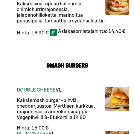
Kaksi siivua rapeaa halloumia,
chimichurrimajoneesia,
jalapenohilloketta, marinoitua
punasipulia, tomaattia ja sydänsalaattia
Asiakasomistajahinta:
14,40 €
Hinta:
16,90 €
SMASH BURGERS
DOUBLE CHEESE
VL
Kaksi smash burger -pihviä,
cheddarjuustoa, Myrttisen kurkkua,
majoneesia ja amerikansinappia
Vegepihvillä S-Etukortilla 12,80
Hinta:
15,00 €
BLUE CHEESE
VL