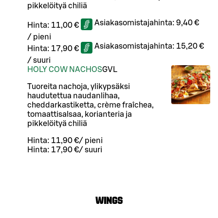
pikkelöityä chiliä
Asiakasomistajahinta:
9,40 €
Hinta:
11,00 €
/
pieni
Asiakasomistajahinta:
15,20 €
Hinta:
17,90 €
/
suuri
HOLY COW NACHOS
G
VL
Tuoreita nachoja, ylikypsäksi
haudutettua naudanlihaa,
cheddarkastiketta, crème fraîchea,
tomaattisalsaa, korianteria ja
pikkelöityä chiliä
Hinta:
11,90 €
/
pieni
Hinta:
17,90 €
/
suuri
WINGS