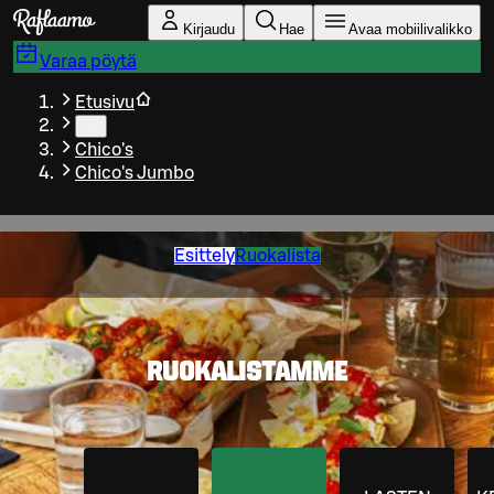
Siirry pääsisältöön
Kirjaudu
Hae
Avaa mobiilivalikko
Varaa pöytä
Etusivu
…
Chico's
Chico's Jumbo
Esittely
Ruokalista
RUOKALISTAMME