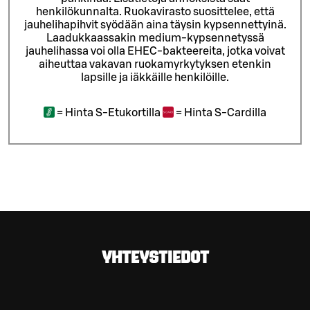
henkilökunnalta.
Ruokavirasto suosittelee, että
jauhelihapihvit syödään aina täysin kypsennettyinä.
Laadukkaassakin medium-kypsennetyssä
jauhelihassa voi olla EHEC-bakteereita, jotka voivat
aiheuttaa vakavan ruokamyrkytyksen etenkin
lapsille ja iäkkäille henkilöille.
=
Hinta S-Etukortilla
=
Hinta S-Cardilla
YHTEYSTIEDOT