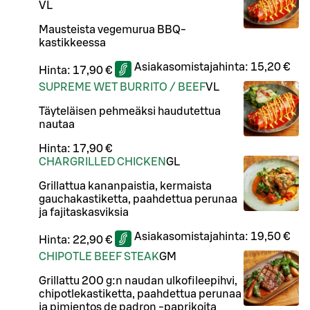
VL
Mausteista vegemurua BBQ-
kastikkeessa
Asiakasomistajahinta:
15,20 €
Hinta:
17,90 €
SUPREME WET BURRITO / BEEF
VL
Täyteläisen pehmeäksi haudutettua
nautaa
Hinta:
17,90 €
CHARGRILLED CHICKEN
G
L
Grillattua kananpaistia, kermaista
gauchakastiketta, paahdettua perunaa
ja fajitaskasviksia
Asiakasomistajahinta:
19,50 €
Hinta:
22,90 €
CHIPOTLE BEEF STEAK
G
M
Grillattu 200 g:n naudan ulkofileepihvi,
chipotlekastiketta, paahdettua perunaa
ja pimientos de padron -paprikoita