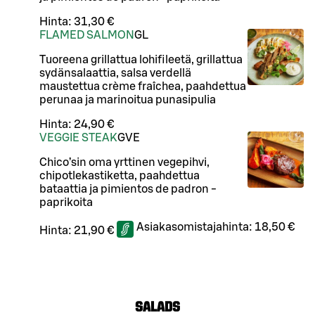
Hinta:
31,30 €
FLAMED SALMON
G
L
Tuoreena grillattua lohifileetä, grillattua
sydänsalaattia, salsa verdellä
maustettua crème fraîchea, paahdettua
perunaa ja marinoitua punasipulia
Hinta:
24,90 €
VEGGIE STEAK
G
VE
Chico’sin oma yrttinen vegepihvi,
chipotlekastiketta, paahdettua
bataattia ja pimientos de padron -
paprikoita
Asiakasomistajahinta:
18,50 €
Hinta:
21,90 €
SALADS