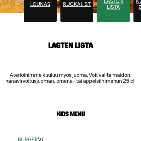
LASTEN
K
LOUNAS
RUOKALISTA
LISTA
2
LASTEN LISTA
Aterioihimme kuuluu myös juoma. Voit valita maidon,
hanavirvoitusjuoman, omena- tai appelsiinimehun 25 cl.
KIDS MENU
BURGER
VL