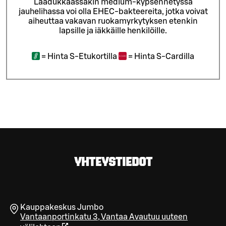
Laadukkaassakin medium-kypsennetyssä
jauhelihassa voi olla EHEC-bakteereita, jotka voivat
aiheuttaa vakavan ruokamyrkytyksen etenkin
lapsille ja iäkkäille henkilöille.
=
Hinta S-Etukortilla
=
Hinta S-Cardilla
YHTEYSTIEDOT
Kauppakeskus Jumbo
Vantaanportinkatu 3
,
Vantaa
Avautuu uuteen