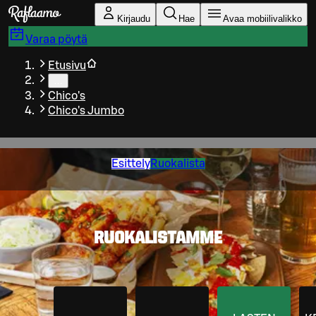
Siirry pääsisältöön
Kirjaudu
Hae
Avaa mobiilivalikko
Varaa pöytä
Etusivu
…
Chico's
Chico's Jumbo
Esittely
Ruokalista
RUOKALISTAMME