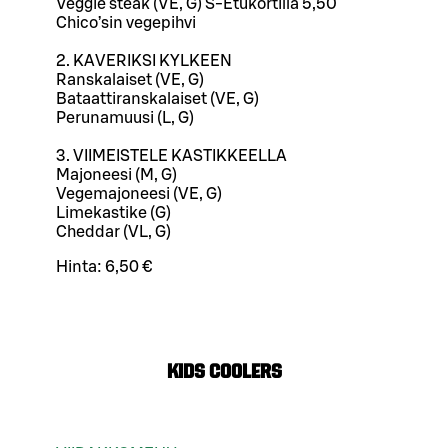
Veggie steak (VE, G) S-Etukortilla 5,50
Chico’sin vegepihvi
2. KAVERIKSI KYLKEEN
Ranskalaiset (VE, G)
Bataattiranskalaiset (VE, G)
Perunamuusi (L, G)
3. VIIMEISTELE KASTIKKEELLA
Majoneesi (M, G)
Vegemajoneesi (VE, G)
Limekastike (G)
Cheddar (VL, G)
Hinta:
6,50 €
KIDS COOLERS