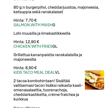
80 g:n burgerpihvi, cheddarjuustoa, majoneesia,
ketsuppia sekä ranskalaiset
Hinta:
7,70 €
SALMON WITH MASH
G
Lohi muusilla ja limekastikkeella
Hinta:
12,90 €
CHICKEN WITH FRIES
G
L
Grillattua kananpaistia ranskalaisilla ja
majoneesilla
Hinta:
8,90 €
KIDS TACO MEAL DEAL
VL
2 tacoa kombohintaan! Sisältää
valitsemasi tacon lisäksi raikasta kaali-
omenasalaattia, tuorenachoja,
cheddarkastiketta, crème fraîchea ja
kurkkua