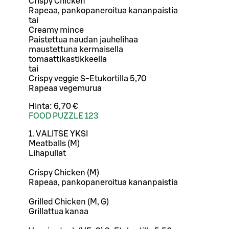
Crispy Chicken
Rapeaa, pankopaneroitua kananpaistia
tai
Creamy mince
Paistettua naudan jauhelihaa
maustettuna kermaisella
tomaattikastikkeella
tai
Crispy veggie S-Etukortilla 5,70
Rapeaa vegemurua
Hinta:
6,70 €
FOOD PUZZLE 123
1. VALITSE YKSI
Meatballs (M)
Lihapullat
Crispy Chicken (M)
Rapeaa, pankopaneroitua kananpaistia
Grilled Chicken (M, G)
Grillattua kanaa