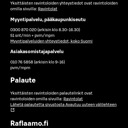
Yksittäisten ravintoloiden yhteystiedot ovat ravintoloiden
omilla sivuilla:
Ravintolat
Myyntipalvelu, pääkaupunkiseutu
0300 870 020 (arkisin klo 8.30-16.30)
51 snt/min + pvm/mpm
Myyntipalveluiden yhteystiedot, koko Suomi
Asiakasomistajapalvelu
010 76 5858 (arkisin klo 9-16)
pvm/mpm
Palaute
Yksittäisten ravintoloiden palautelinkit ovat
ravintoloiden omilla sivuilla:
Ravintolat
Lähetä palautetta sivustosta
Avautuu uuteen välilehteen
Raflaamo.fi