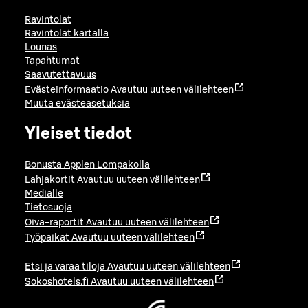
Ravintolat
Ravintolat kartalla
Lounas
Tapahtumat
Saavutettavuus
Evästeinformaatio
Avautuu uuteen välilehteen
Muuta evästeasetuksia
Yleiset tiedot
Bonusta Applen Lompakolla
Lahjakortit
Avautuu uuteen välilehteen
Medialle
Tietosuoja
Oiva-raportit
Avautuu uuteen välilehteen
Työpaikat
Avautuu uuteen välilehteen
Etsi ja varaa tiloja
Avautuu uuteen välilehteen
Sokoshotels.fi
Avautuu uuteen välilehteen