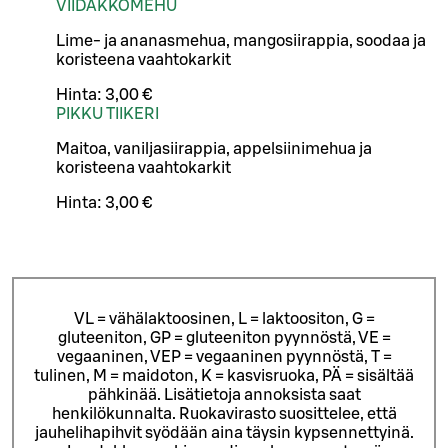
VIIDAKKOMEHU
Lime- ja ananasmehua, mangosiirappia, soodaa ja
koristeena vaahtokarkit
Hinta:
3,00 €
PIKKU TIIKERI
Maitoa, vaniljasiirappia, appelsiinimehua ja
koristeena vaahtokarkit
Hinta:
3,00 €
VL = vähälaktoosinen, L = laktoositon, G =
gluteeniton, GP = gluteeniton pyynnöstä, VE =
vegaaninen, VEP = vegaaninen pyynnöstä, T =
tulinen, M = maidoton, K = kasvisruoka, PÄ = sisältää
pähkinää. Lisätietoja annoksista saat
henkilökunnalta.
Ruokavirasto suosittelee, että
jauhelihapihvit syödään aina täysin kypsennettyinä.