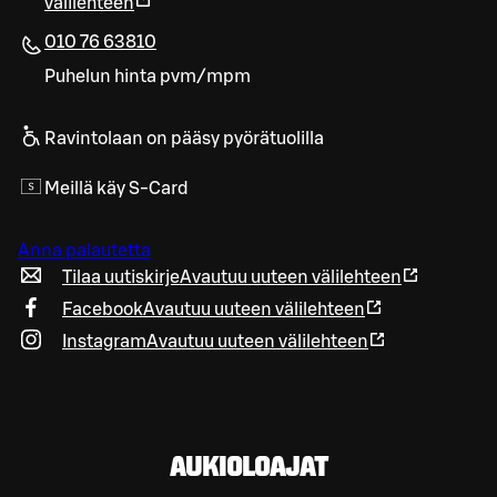
välilehteen
010 76 63810
Puhelun hinta pvm/mpm
Ravintolaan on pääsy pyörätuolilla
Meillä käy S-Card
Anna palautetta
Tilaa uutiskirje
Avautuu uuteen välilehteen
Facebook
Avautuu uuteen välilehteen
Instagram
Avautuu uuteen välilehteen
AUKIOLOAJAT