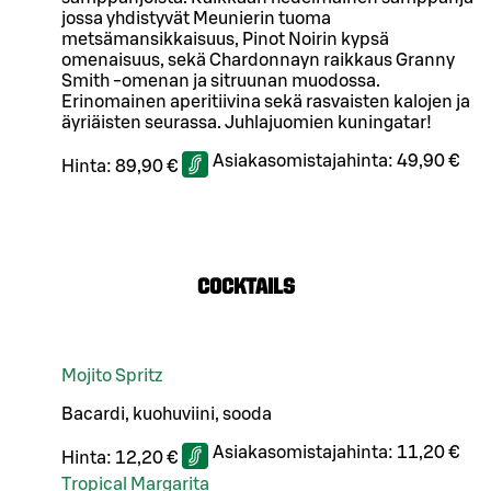
jossa yhdistyvät Meunierin tuoma
metsämansikkaisuus, Pinot Noirin kypsä
omenaisuus, sekä Chardonnayn raikkaus Granny
Smith -omenan ja sitruunan muodossa.
Erinomainen aperitiivina sekä rasvaisten kalojen ja
äyriäisten seurassa. Juhlajuomien kuningatar!
Asiakasomistajahinta:
49,90 €
Hinta:
89,90 €
COCKTAILS
Mojito Spritz
Bacardi, kuohuviini, sooda
Asiakasomistajahinta:
11,20 €
Hinta:
12,20 €
Tropical Margarita