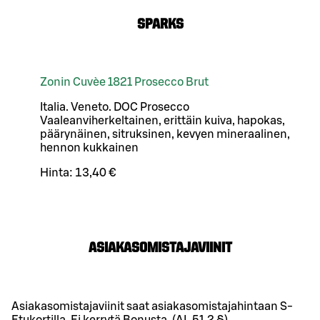
SPARKS
Zonin Cuvèe 1821 Prosecco Brut
Italia. Veneto. DOC Prosecco
Vaaleanviherkeltainen, erittäin kuiva, hapokas,
päärynäinen, sitruksinen, kevyen mineraalinen,
hennon kukkainen
Hinta:
13,40 €
ASIAKASOMISTAJAVIINIT
Asiakasomistajaviinit saat asiakasomistajahintaan S-
Etukortilla. Ei kerrytä Bonusta. (AL 51.2 §)