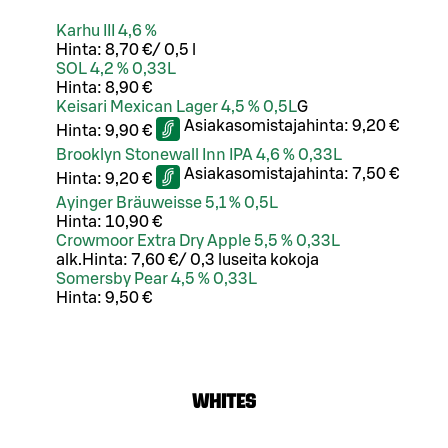
Karhu III 4,6 %
Hinta:
8,70 €
/
0,5 l
SOL 4,2 % 0,33L
Hinta:
8,90 €
Keisari Mexican Lager 4,5 % 0,5L
G
Asiakasomistajahinta:
9,20 €
Hinta:
9,90 €
Brooklyn Stonewall Inn IPA 4,6 % 0,33L
Asiakasomistajahinta:
7,50 €
Hinta:
9,20 €
Ayinger Bräuweisse 5,1 % 0,5L
Hinta:
10,90 €
Crowmoor Extra Dry Apple 5,5 % 0,33L
alk.
Hinta:
7,60 €
/
0,3 l
useita kokoja
Somersby Pear 4,5 % 0,33L
Hinta:
9,50 €
WHITES