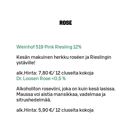
ROSE
Weinhof 519 Pink Riesling 12%
Kesän makuinen herkku roséen ja Rieslingin
ystäville!
alk.
Hinta:
7,80 €
/
12 cl
useita kokoja
Dr. Loosen Rose <0,5 %
Alkoholiton roseviini, joka on kuin kesä lasissa.
Maussa voi aistia mansikkaa, vadelmaa ja
sitrushedelmää.
alk.
Hinta:
5,90 €
/
12 cl
useita kokoja