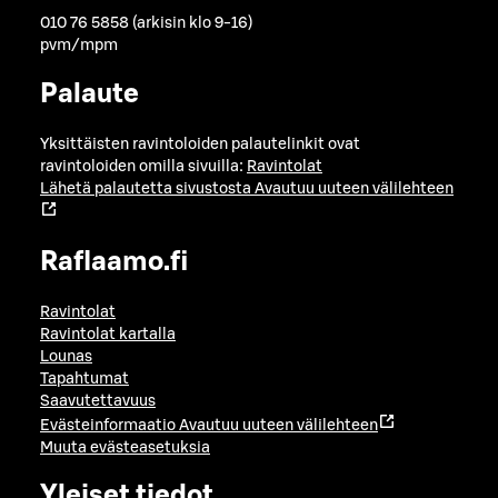
010 76 5858 (arkisin klo 9-16)
pvm/mpm
Palaute
Yksittäisten ravintoloiden palautelinkit ovat
ravintoloiden omilla sivuilla:
Ravintolat
Lähetä palautetta sivustosta
Avautuu uuteen välilehteen
Raflaamo.fi
Ravintolat
Ravintolat kartalla
Lounas
Tapahtumat
Saavutettavuus
Evästeinformaatio
Avautuu uuteen välilehteen
Muuta evästeasetuksia
Yleiset tiedot