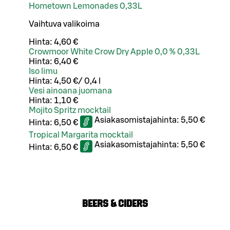
Hometown Lemonades 0,33L
Vaihtuva valikoima
Hinta:
4,60 €
Crowmoor White Crow Dry Apple 0,0 % 0,33L
Hinta:
6,40 €
Iso limu
Hinta:
4,50 €
/
0,4 l
Vesi ainoana juomana
Hinta:
1,10 €
Mojito Spritz mocktail
Asiakasomistajahinta:
5,50 €
Hinta:
6,50 €
Tropical Margarita mocktail
Asiakasomistajahinta:
5,50 €
Hinta:
6,50 €
BEERS & CIDERS