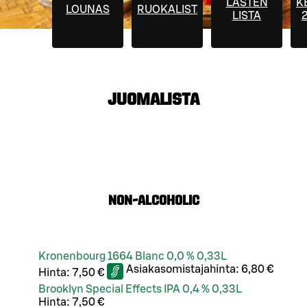
LASTEN
K
LOUNAS
RUOKALISTA
LISTA
2
JUOMALISTA
NON-ALCOHOLIC
Kronenbourg 1664 Blanc 0,0 % 0,33L
Asiakasomistajahinta:
6,80 €
Hinta:
7,50 €
Brooklyn Special Effects IPA 0,4 % 0,33L
Hinta:
7,50 €