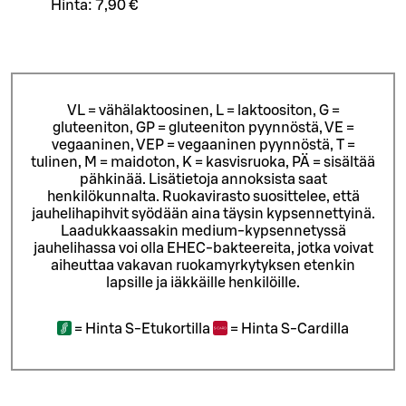
Hinta:
7,90 €
VL = vähälaktoosinen, L = laktoositon, G =
gluteeniton, GP = gluteeniton pyynnöstä, VE =
vegaaninen, VEP = vegaaninen pyynnöstä, T =
tulinen, M = maidoton, K = kasvisruoka, PÄ = sisältää
pähkinää. Lisätietoja annoksista saat
henkilökunnalta.
Ruokavirasto suosittelee, että
jauhelihapihvit syödään aina täysin kypsennettyinä.
Laadukkaassakin medium-kypsennetyssä
jauhelihassa voi olla EHEC-bakteereita, jotka voivat
aiheuttaa vakavan ruokamyrkytyksen etenkin
lapsille ja iäkkäille henkilöille.
=
Hinta S-Etukortilla
=
Hinta S-Cardilla