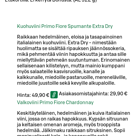
Kuohuviini Primo Fiore Spumante Extra Dry
Raikkaan hedelmäinen, eloisa ja tasapainoinen
italialainen kuohuviini. Extra Dry - nimestään
huolimatta se sisältää ripauksen jäännössokeria,
mikä pehmentää viinin hapokkuutta ja antaa sille
miellyttävän pehmeän suutuntuman. Erinomainen
sellaisenaan kilistelyyn, mutta mainio kumppani
myös salaateille kasvisruoille, kanalle ja
kalkkunalle, miedoille pastaruoille, mereneläville,
miedoille juustoille sekä kevyille alkupaloille.
Asiakasomistajahinta:
29,90 €
Hinta:
49,90 €
Valkoviini Primo Fiore Chardonnay
Keskitäyteläinen, hedelmäinen ja kuiva italialainen
viini, jossa on raikas hapokkuus. Kypsän sitruunan
ja keltaisen omenan aromeja, myös trooppista
hedelmää. Jälkimaku raikkaan sitruksinen. Sopii