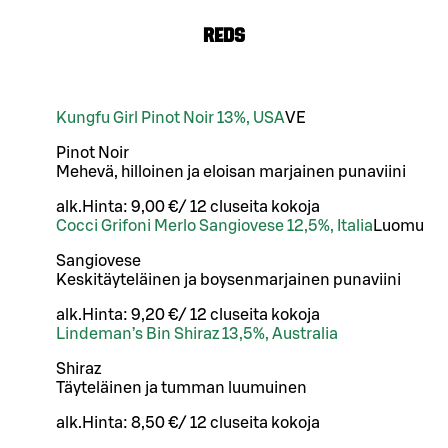
REDS
Kungfu Girl Pinot Noir 13%, USA
VE
Pinot Noir
Mehevä, hilloinen ja eloisan marjainen punaviini
alk.
Hinta:
9,00 €
/
12 cl
useita kokoja
Cocci Grifoni Merlo Sangiovese 12,5%, Italia
Luomu
Sangiovese
Keskitäyteläinen ja boysenmarjainen punaviini
alk.
Hinta:
9,20 €
/
12 cl
useita kokoja
Lindeman’s Bin Shiraz 13,5%, Australia
Shiraz
Täyteläinen ja tumman luumuinen
alk.
Hinta:
8,50 €
/
12 cl
useita kokoja