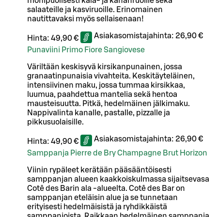
monipuolisesti kala- ja kananruoille sekä
salaateille ja kasviruoille. Erinomainen
nautittavaksi myös sellaisenaan!
Asiakasomistajahinta:
26,90 €
Hinta:
49,90 €
Punaviini Primo Fiore Sangiovese
Väriltään keskisyvä kirsikanpunainen, jossa
granaatinpunaisia vivahteita. Keskitäyteläinen,
intensiivinen maku, jossa tummaa kirsikkaa,
luumua, paahdettua mantelia sekä hentoa
mausteisuutta. Pitkä, hedelmäinen jälkimaku.
Nappivalinta kanalle, pastalle, pizzalle ja
pikkusuolaisille.
Asiakasomistajahinta:
26,90 €
Hinta:
49,90 €
Samppanja Pierre de Bry Champagne Brut Horizon
Viinin rypäleet kerätään pääsääntöisesti
samppanjan alueen kaakkoiskulmassa sijaitsevasa
Cotê des Barin ala -alueelta. Cotê des Bar on
samppanjan eteläisin alue ja se tunnetaan
erityisesti hedelmäisistä ja ryhdikkäistä
samppanjoista. Raikkaan hedelmäinen samppanja