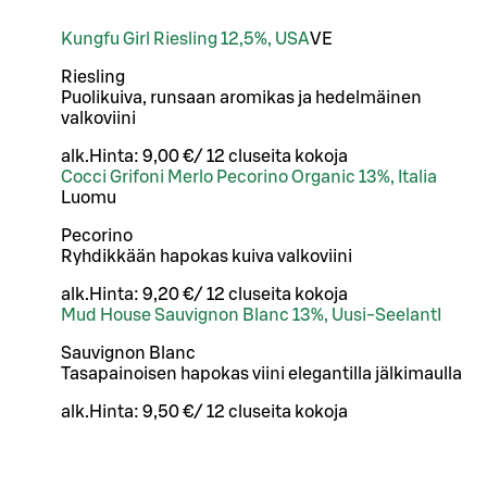
Kungfu Girl Riesling 12,5%, USA
VE
Riesling
Puolikuiva, runsaan aromikas ja hedelmäinen
valkoviini
alk.
Hinta:
9,00 €
/
12 cl
useita kokoja
Cocci Grifoni Merlo Pecorino Organic 13%, Italia
Luomu
Pecorino
Ryhdikkään hapokas kuiva valkoviini
alk.
Hinta:
9,20 €
/
12 cl
useita kokoja
Mud House Sauvignon Blanc 13%, Uusi-SeelantI
Sauvignon Blanc
Tasapainoisen hapokas viini elegantilla jälkimaulla
alk.
Hinta:
9,50 €
/
12 cl
useita kokoja