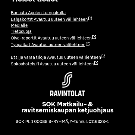
Bonusta Applen Lompakolla
Lahjakortit
Avautuu uuteen välilehteen
Medialle
Tietosuoja
Oiva-raportit
Avautuu uuteen välilehteen
Työpaikat
Avautuu uuteen välilehteen
Etsi ja varaa tiloja
Avautuu uuteen välilehteen
Sokoshotels.fi
Avautuu uuteen välilehteen
SOK Matkailu- &
ravitsemiskaupan ketjuohjaus
SOK PL 1 00088 S-RYHMÄ
,
Y-tunnus 0116323-1