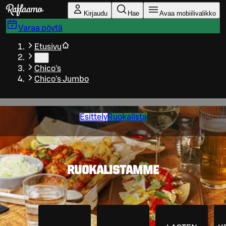
Siirry pääsisältöön
Kirjaudu
Hae
Avaa mobiilivalikko
Varaa pöytä
Etusivu
…
Chico's
Chico's Jumbo
Esittely
Ruokalista
RUOKALISTAMME