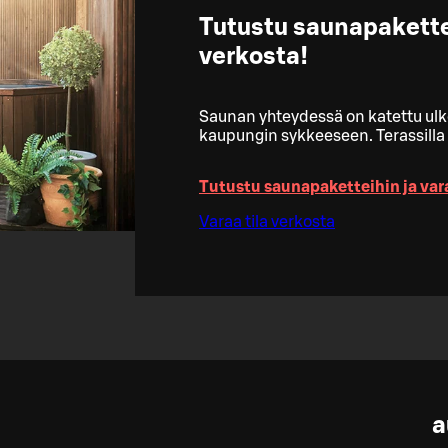
Tutustu saunapakettei
verkosta!
Saunan yhteydessä on katettu ulk
kaupungin sykkeeseen. Terassilla 
Tutustu saunapaketteihin ja var
Varaa tila verkosta
a