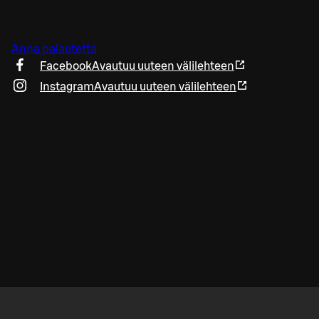
Anna palautetta
Facebook
Avautuu uuteen välilehteen
Instagram
Avautuu uuteen välilehteen