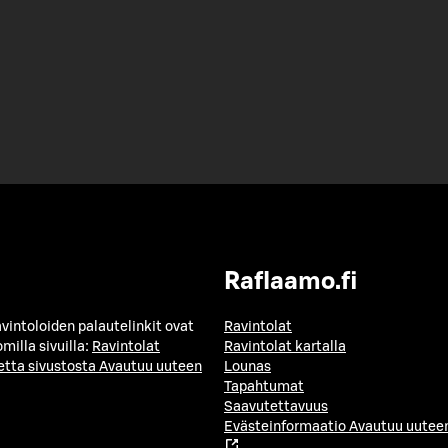
Raflaamo.fi
avintoloiden palautelinkit ovat
Ravintolat
milla sivuilla:
Ravintolat
Ravintolat kartalla
etta sivustosta
Avautuu uuteen
Lounas
Tapahtumat
Saavutettavuus
Evästeinformaatio
Avautuu uuteen