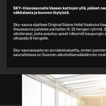
SKY-tilaussaunalla Vaasan kattojen yllä, pääset 
näköalasta ja kunnon löylyistä.
Sky-sauna sijaitsee Original Sokos Hotel Vaakuna Va
tilaussauna palvelee parhaiten 6-15 hengen ryhmiä. 
ulkoterassi, josta avautuu upeat näkymät kaupungin 
ulkopalju 6 hengelle.
Sky-saunaosasto on anniskelualuetta, omien juomien
saunatiloissa on Suomen alkoholilainsäädännön muka