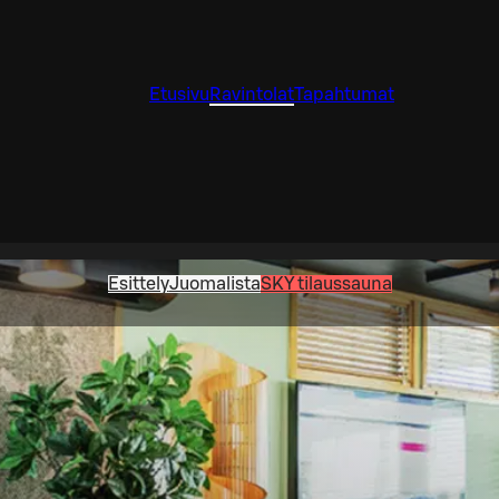
Etusivu
Ravintolat
Tapahtumat
Esittely
Juomalista
SKY tilaussauna