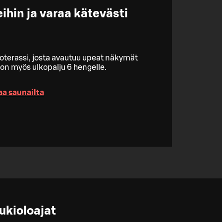
hin ja varaa kätevästi
oterassi, josta avautuu upeat näkymät
on myös ulkopalju 6 hengelle.
aa saunailta
ukioloajat