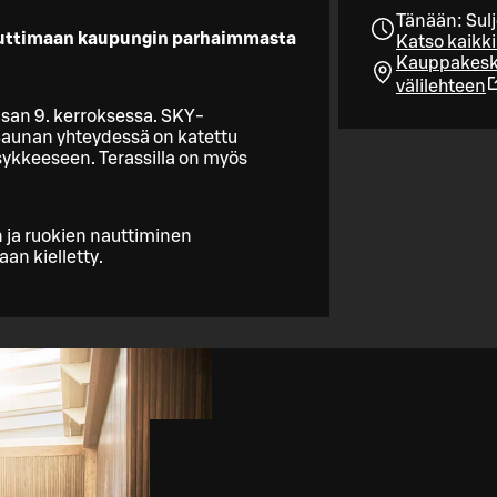
Tänään: Sulj
nauttimaan kaupungin parhaimmasta
Katso kaikki
Kauppakesku
välilehteen
asan 9. kerroksessa. SKY-
Saunan yhteydessä on katettu
sykkeeseen. Terassilla on myös
 ja ruokien nauttiminen
an kielletty.