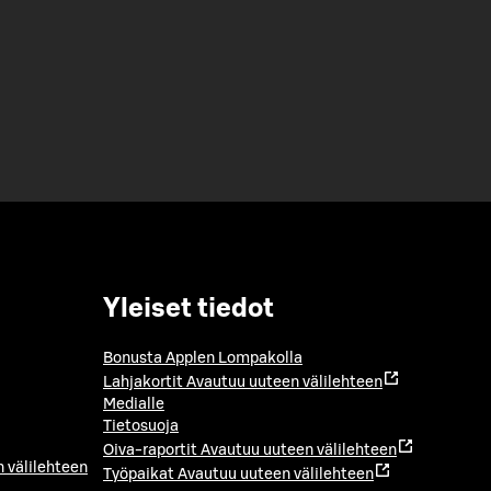
Yleiset tiedot
Bonusta Applen Lompakolla
Lahjakortit
Avautuu uuteen välilehteen
Medialle
Tietosuoja
Oiva-raportit
Avautuu uuteen välilehteen
 välilehteen
Työpaikat
Avautuu uuteen välilehteen