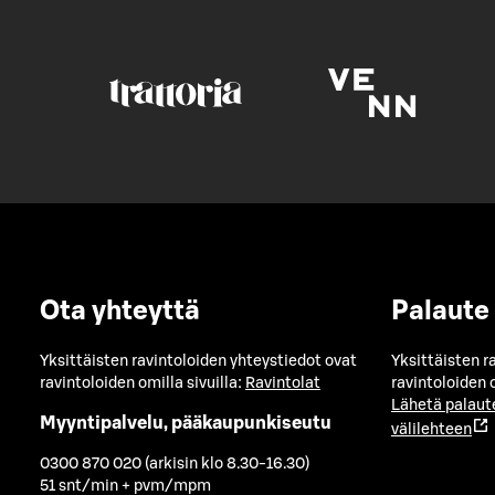
Ota yhteyttä
Palaute
Yksittäisten ravintoloiden yhteystiedot ovat
Yksittäisten r
ravintoloiden omilla sivuilla:
Ravintolat
ravintoloiden o
Lähetä palaut
Myyntipalvelu, pääkaupunkiseutu
välilehteen
0300 870 020 (arkisin klo 8.30-16.30)
51 snt/min + pvm/mpm