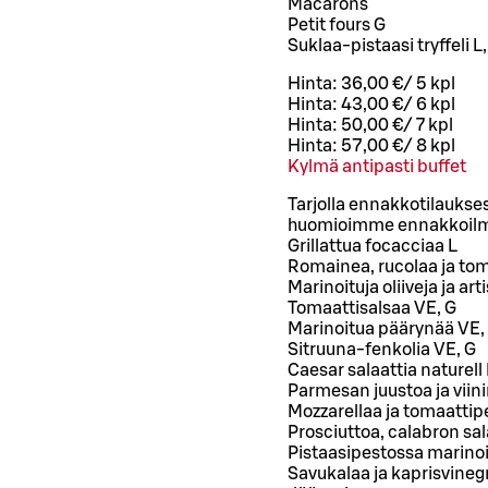
Macarons
Petit fours G
Suklaa-pistaasi tryffeli L,
Hinta:
36,00 €
/
5 kpl
Hinta:
43,00 €
/
6 kpl
Hinta:
50,00 €
/
7 kpl
Hinta:
57,00 €
/
8 kpl
Kylmä antipasti buffet
Tarjolla ennakkotilaukses
huomioimme ennakkoilm
Grillattua focacciaa L
Romainea, rucolaa ja tom
Marinoituja oliiveja ja ar
Tomaattisalsaa VE, G
Marinoitua päärynää VE,
Sitruuna-fenkolia VE, G
Caesar salaattia naturell 
Parmesan juustoa ja viini
Mozzarellaa ja tomaattip
Prosciuttoa, calabron sal
Pistaasipestossa marinoit
Savukalaa ja kaprisvineg