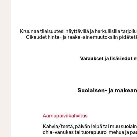
Kruunaa tilaisuutesi näyttävillä ja herkullisilla tar
Oikeudet hinta- ja raaka-ainemuutoksiin pidätetään
Varaukset ja lisätiedot
Suolaisen- ja makea
Aamupäiväkahvitus
Kahvia/teetä, päivän leipä tai muu suolain
chia-vanukas tai tuorepuuro, mehua ja pa