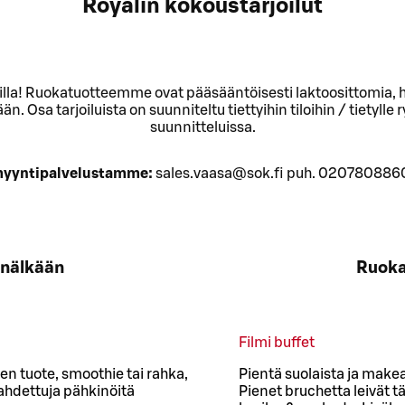
Royalin kokoustarjoilut
joiluilla! Ruokatuotteemme ovat pääsääntöisesti laktoosittomi
. Osa tarjoiluista on suunniteltu tiettyihin tiloihin / tiety
suunnitteluissa.
 myyntipalvelustamme:
sales.vaasa@sok.fi puh. 0207808860 (
nnälkään
Ruoka
Filmi buffet
en tuote, smoothie tai rahka,
Pientä suolaista ja make
ahdettuja pähkinöitä
Pienet bruchetta leivät tä