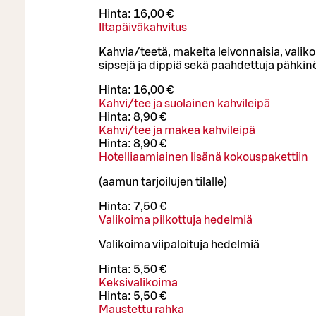
Hinta:
16,00 €
Iltapäiväkahvitus
Kahvia/teetä, makeita leivonnaisia, valik
sipsejä ja dippiä sekä paahdettuja pähkin
Hinta:
16,00 €
Kahvi/tee ja suolainen kahvileipä
Hinta:
8,90 €
Kahvi/tee ja makea kahvileipä
Hinta:
8,90 €
Hotelliaamiainen lisänä kokouspakettiin
(aamun tarjoilujen tilalle)
Hinta:
7,50 €
Valikoima pilkottuja hedelmiä
Valikoima viipaloituja hedelmiä
Hinta:
5,50 €
Keksivalikoima
Hinta:
5,50 €
Maustettu rahka