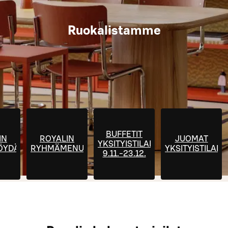
Ruokalistamme
BUFFETIT
IN
ROYALIN
JUOMAT
YKSITYISTILAISUUKSIIN
ÖYDÄT
RYHMÄMENUT
YKSITYISTILAIS
9.11.-23.12.