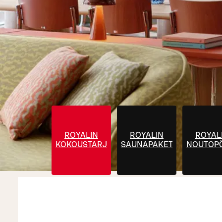
ROYALIN
ROYALIN
ROYAL
KOKOUSTARJOILUT
SAUNAPAKETIT
NOUTOP