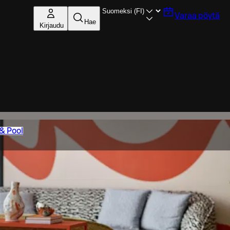
Varaa pöytä
Hae
Kirjaudu
& Pool