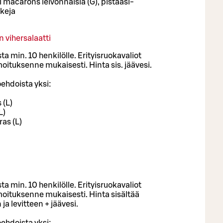
i macarons leivonnaisia (G), pistaasi-
kkeja
 vihersalaatti
ta min. 10 henkilölle. Erityisruokavaliot
tuksenne mukaisesti. Hinta sis. jäävesi.
oehdoista yksi:
 (L)
L)
as (L)
ta min. 10 henkilölle. Erityisruokavaliot
tuksenne mukaisesti. Hinta sisältää
 ja levitteen + jäävesi.