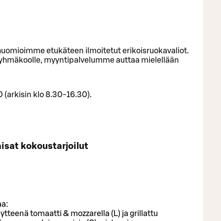
a, huomioimme etukäteen ilmoitetut erikoisruokavaliot.
lle ryhmäkoolle, myyntipalvelumme auttaa mielellään
arkisin klo 8.30-16.30).
isat kokoustarjoilut
aa:
ytteenä tomaatti & mozzarella (L) ja grillattu