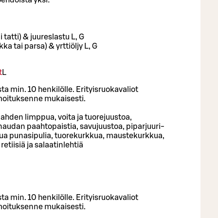
oehdoista yksi:
i tatti) & juureslastu L, G
a tai parsa) & yrttiöljy L, G
t
L
ta min. 10 henkilölle. Erityisruokavaliot
oituksenne mukaisesti.
ahden limppua, voita ja tuorejuustoa,
naudan paahtopaistia, savujuustoa, piparjuuri-
tua punasipulia, tuorekurkkua, maustekurkkua,
tiisiä ja salaatinlehtiä
ta min. 10 henkilölle. Erityisruokavaliot
oituksenne mukaisesti.