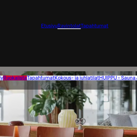
Etusivu
Ravintolat
Tapahtumat
ly
Ruokalista
Tapahtumat
Kokous- ja juhlatilat
HUIPPU - Sauna 