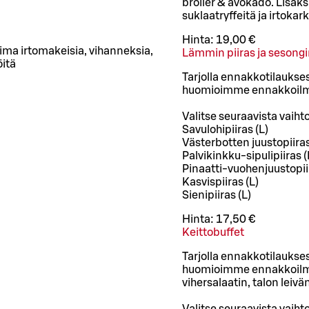
broiler & avokado. Lisäks
suklaatryffeitä ja irtokar
Hinta:
19,00 €
oima irtomakeisia, vihanneksia,
Lämmin piiras ja sesongin
öitä
Tarjolla ennakkotilaukses
huomioimme ennakkoilmoi
Valitse seuraavista vaiht
Savulohipiiras (L)
Västerbotten juustopiiras
Palvikinkku-sipulipiiras (
Pinaatti-vuohenjuustopiir
Kasvispiiras (L)
Sienipiiras (L)
Hinta:
17,50 €
Keittobuffet
Tarjolla ennakkotilaukses
huomioimme ennakkoilmoi
vihersalaatin, talon leivän