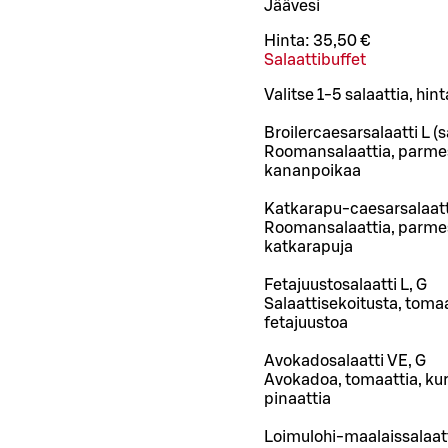
Jäävesi
Hinta:
35,50 €
Salaattibuffet
Valitse 1-5 salaattia, hi
Broilercaesarsalaatti L (s
Roomansalaattia, parmesa
kananpoikaa
Katkarapu-caesarsalaatti:
Roomansalaattia, parmesa
katkarapuja
Fetajuustosalaatti L, G
Salaattisekoitusta, tomaat
fetajuustoa
Avokadosalaatti VE, G
Avokadoa, tomaattia, kurkk
pinaattia
Loimulohi-maalaissalaatt