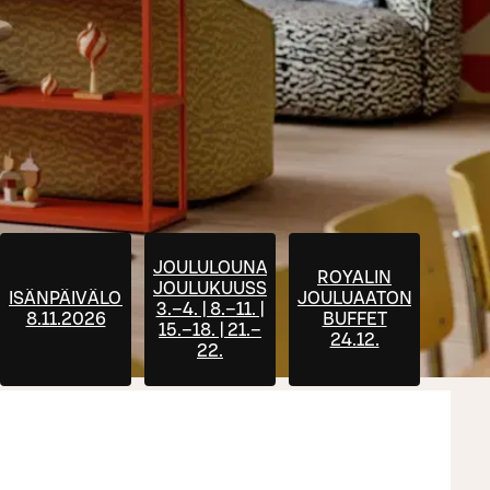
JOULULOUNAS
ROYALIN
JOULUKUUSSA
ISÄNPÄIVÄLOUNAS
JOULUAATON
3.–4. | 8.–11. |
UUKSIIN
8.11.2026
BUFFET
15.–18. | 21.–
24.12.
22.