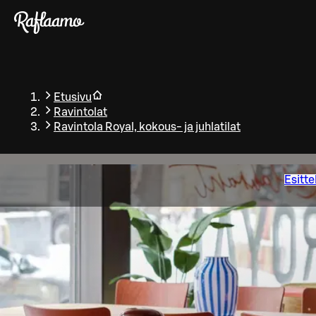
Siirry pääsisältöön
Etusivu
Ravintolat
Ravintola Royal, kokous- ja juhlatilat
Esitte