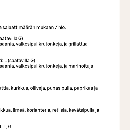
nta salaattimäärän mukaan / hlö.
aatavilla G)
ania, valkosipulikrutonkeja, ja grillattua
 L (saatavilla G)
ania, valkosipulikrutonkeja, ja marinoituja
tia, kurkkua, oliiveja, punasipulia, paprikaa ja
ua, limeä, korianteria, retiisiä, kevätsipulia ja
i L, G