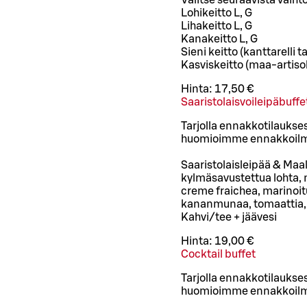
Valitse seuraavista vaiht
Lohikeitto L, G
Lihakeitto L, G
Kanakeitto L, G
Sieni keitto (kanttarelli ta
Kasviskeitto (maa-artisokk
Hinta:
17,50 €
Saaristolaisvoileipäbuffe
Tarjolla ennakkotilaukses
huomioimme ennakkoilm
Saaristolaisleipää & Maal
kylmäsavustettua lohta, 
creme fraichea, marinoi
kananmunaa, tomaattia, re
Kahvi/tee + jäävesi
Hinta:
19,00 €
Cocktail buffet
Tarjolla ennakkotilaukses
huomioimme ennakkoilm