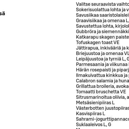
Valitse seuraavista vaih
Sokerisuolattua lohta ja 
sä
Savusiikaa saaristolaislei
Graavisiikaa ja omenaa L
Savustettua lohta, kirjo
Gubbröra ja siemennäkki
Katkarapu skagen paistetu
Tofuskagen toast VE
Jättirapua, inkivääriä ja 
Briejuustoa ja omenaa V
Leipäjuustoa ja tyrniä L, 
Parmesaania ja viikunaa 
Härän rosepaisti ja pipar
Ilmakuivattua kinkkua ja
Calabron salamia ja huna
Grillattua broileria, avo
Tomaatti bruschetta VE
Sitrusmarinoitua oliivia,
Metsäsienipiiras L
Västerbotten juustopiira
Kasvispiiras L
Sahrami-jogurttipannaco
Suklaaleivos L, G