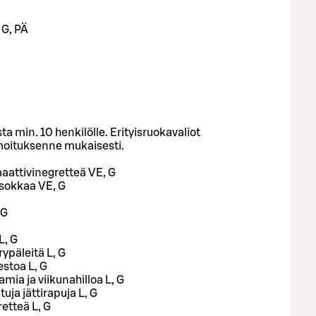
 G, PÄ
ta min. 10 henkilölle. Erityisruokavaliot
oituksenne mukaisesti.
aattivinegretteä VE, G
tisokkaa VE, G
 G
L, G
rypäleitä L, G
estoa L, G
amia ja viikunahilloa L, G
uja jättirapuja L, G
retteä L, G