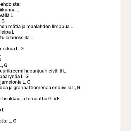
toehdoista:
viikunaa L
vällä L
, G
lohen mätiä ja maalahden limppua L
leipä L
lla briossilla L
kurkkua L, G
L
G
L, G
juurikreemi hapanjuurileivällä L
 päärynää L, G
jamelonia L, G
kadoa ja granaattiomenaa endiivillä L, G
 artisokkaa ja tomaattia G, VE
s L
tta L, G