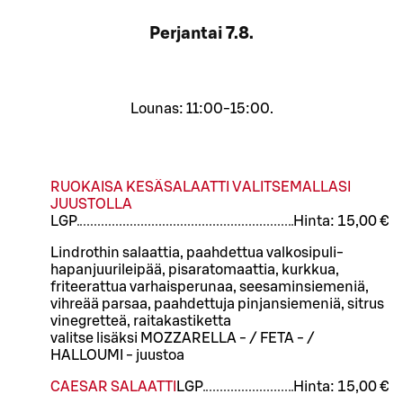
Perjantai
7.8.
Lounas: 11:00-15:00.
RUOKAISA KESÄSALAATTI VALITSEMALLASI
JUUSTOLLA
L
GP
Hinta:
15,00 €
Lindrothin salaattia, paahdettua valkosipuli-
hapanjuurileipää, pisaratomaattia, kurkkua,
friteerattua varhaisperunaa, seesaminsiemeniä,
vihreää parsaa, paahdettuja pinjansiemeniä, sitrus
vinegretteä, raitakastiketta
valitse lisäksi MOZZARELLA - / FETA - /
HALLOUMI - juustoa
CAESAR SALAATTI
L
GP
Hinta:
15,00 €