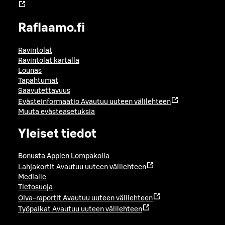
Raflaamo.fi
Ravintolat
Ravintolat kartalla
Lounas
Tapahtumat
Saavutettavuus
Evästeinformaatio
Avautuu uuteen välilehteen
Muuta evästeasetuksia
Yleiset tiedot
Bonusta Applen Lompakolla
Lahjakortit
Avautuu uuteen välilehteen
Medialle
Tietosuoja
Oiva-raportit
Avautuu uuteen välilehteen
Työpaikat
Avautuu uuteen välilehteen