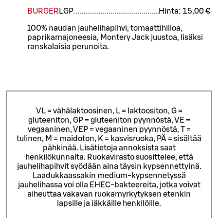
BURGER
L
GP
Hinta:
15,00 €
100% naudan jauhelihapihvi, tomaattihilloa,
paprikamajoneesia, Montery Jack juustoa, lisäksi
ranskalaisia perunoita.
VL = vähälaktoosinen, L = laktoositon, G =
gluteeniton, GP = gluteeniton pyynnöstä, VE =
vegaaninen, VEP = vegaaninen pyynnöstä, T =
tulinen, M = maidoton, K = kasvisruoka, PÄ = sisältää
pähkinää. Lisätietoja annoksista saat
henkilökunnalta.
Ruokavirasto suosittelee, että
jauhelihapihvit syödään aina täysin kypsennettyinä.
Laadukkaassakin medium-kypsennetyssä
jauhelihassa voi olla EHEC-bakteereita, jotka voivat
aiheuttaa vakavan ruokamyrkytyksen etenkin
lapsille ja iäkkäille henkilöille.