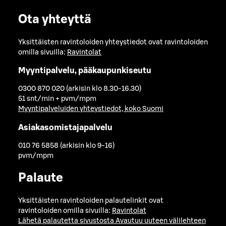
Ota yhteyttä
Yksittäisten ravintoloiden yhteystiedot ovat ravintoloiden
omilla sivuilla:
Ravintolat
Myyntipalvelu, pääkaupunkiseutu
0300 870 020 (arkisin klo 8.30-16.30)
51 snt/min + pvm/mpm
Myyntipalveluiden yhteystiedot, koko Suomi
Asiakasomistajapalvelu
010 76 5858 (arkisin klo 9-16)
pvm/mpm
Palaute
Yksittäisten ravintoloiden palautelinkit ovat
ravintoloiden omilla sivuilla:
Ravintolat
Lähetä palautetta sivustosta
Avautuu uuteen välilehteen