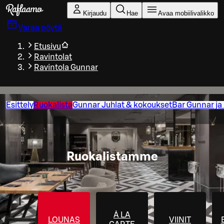
Siirry pääsisältöön
Kirjaudu
Hae
Avaa mobiilivalikko
Varaa pöytä
Etusivu
Ravintolat
Ravintola Gunnar
Esittely
Ruokalista
Gunnar Juhlat & kokoukset
Bar Gunnar ja
Ruokalistamme
Á LA
LOUNAS
VIINIT