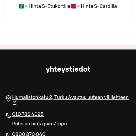
=
Hinta S-Etukortilla
=
Hinta S-Cardilla
yhteystiedot
Humalistonkatu 2
,
Turku
Avautuu uuteen välilehteen
010 786 4095
Puhelun hinta pvm/mpm
0300 870 040