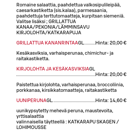
Romaine salaattia, paahdettua valkosipulileipää,
caesarkastiketta (sis.kalaa), parmesaania,
paahdettuja terttutomaatteja, kurpitsan siemeniä.
Valitse lisäksi ; GRILLATTUA
KANAA/PEKONIA/LÄMMINSAVU
KIRJOLOHTA/KATKARAPUJA
GRILLATTUA KANANRINTAA
G
L
Hinta:
20,00 €
Kesäkasviksia, varhaisperunaa, chimichur- ja
raitakastiketta.
KIRJOLOHTA JA KESÄKASVIKSIA
G
L
Hinta:
20,00 €
Paistettua kirjolohta, varhaisperunaa, broccoliinia,
porkkanaa, kirsikkatomaatteja, raitakastiketta
UUNIPERUNA
G
L
Hinta:
14,60 €
uunikypsytetty mehevä peruna, maustevoita,
yrttisalaattia
valinnaisella täytteellä : KATKARAPU SKAGEN /
LOHIMOUSSE