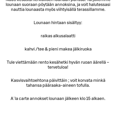
lounaan suoraan pöytään annoksina, ja voit halutessasi
nauttia lounaasta myös viihtyisällä terassillamme.
Lounaan hintaan sisältyy:
raikas alkusalaatti
kahvi /tee & pieni makea jälkiruoka
Tule viettämään rento kesähetki hyvän ruoan äärellä –
tervetuloa!
Kasvisvaihtoehtona päivittäin ; voit korvata minkä
tahansa pääraaka-aineen tofulla.
A´la carte annokset lounaan jälkeen klo 15 alkaen.