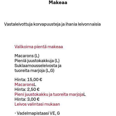
Makeaa
Vastaleivottuja korvapuusteja ja ihania leivonnaisia
Valikoima pientä makeaa
Macarons (L)
Pieniä juustokakkuja (L)
Suklaamousseleivosta ja
tuoreita marjoja (L,G)
Hinta:
15,00 €
Macarons
L
Hinta:
2,50 €
Pieni juustokakku ja tuoreita marjoja
L
Hinta:
3,00 €
Leivos valintasi mukaan
• Vadelmapistaasi VE, G