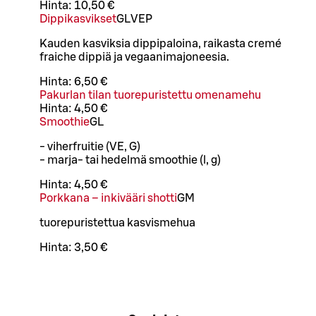
Hinta:
10,50 €
Dippikasvikset
G
L
VEP
Kauden kasviksia dippipaloina, raikasta cremé
fraiche dippiä ja vegaanimajoneesia.
Hinta:
6,50 €
Pakurlan tilan tuorepuristettu omenamehu
Hinta:
4,50 €
Smoothie
G
L
- viherfruitie (VE, G)
- marja- tai hedelmä smoothie (l, g)
Hinta:
4,50 €
Porkkana – inkivääri shotti
G
M
tuorepuristettua kasvismehua
Hinta:
3,50 €