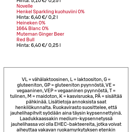
Hinta:
5,10 €
/
0,25 l
Novelle
Henkel Sparkling kuohuviini 0%
Hinta:
6,40 €
/
0,2 l
Heineken 0%
1664 Blanc 0%
Muteman Ginger Beer
Red Bull
Hinta:
6,40 €
/
0,25 l
VL = vähälaktoosinen, L = laktoositon, G =
gluteeniton, GP = gluteeniton pyynnöstä, VE =
vegaaninen, VEP = vegaaninen pyynnöstä, T =
tulinen, M = maidoton, K = kasvisruoka, PÄ = sisältää
pähkinää. Lisätietoja annoksista saat
henkilökunnalta.
Ruokavirasto suosittelee, että
jauhelihapihvit syödään aina täysin kypsennettyinä.
Laadukkaassakin medium-kypsennetyssä
jauhelihassa voi olla EHEC-bakteereita, jotka voivat
aiheuttaa vakavan ruokamyrkytyksen etenkin