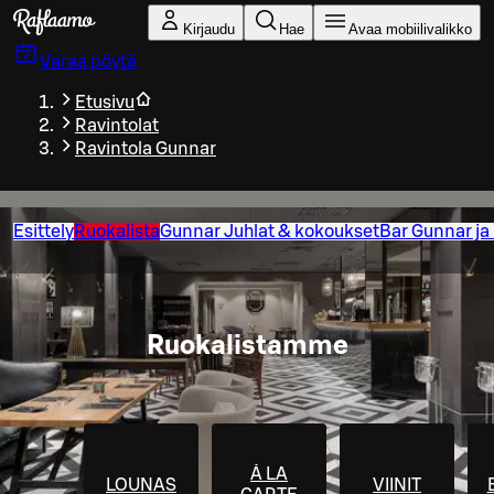
Siirry pääsisältöön
Kirjaudu
Hae
Avaa mobiilivalikko
Varaa pöytä
Etusivu
Ravintolat
Ravintola Gunnar
Esittely
Ruokalista
Gunnar Juhlat & kokoukset
Bar Gunnar ja
Ruokalistamme
Á LA
LOUNAS
VIINIT