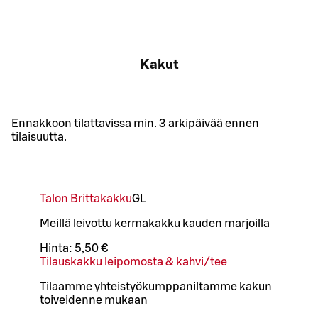
Kakut
Ennakkoon tilattavissa min. 3 arkipäivää ennen
tilaisuutta.
Talon Brittakakku
G
L
Meillä leivottu kermakakku kauden marjoilla
Hinta:
5,50 €
Tilauskakku leipomosta & kahvi/tee
Tilaamme yhteistyökumppaniltamme kakun
toiveidenne mukaan