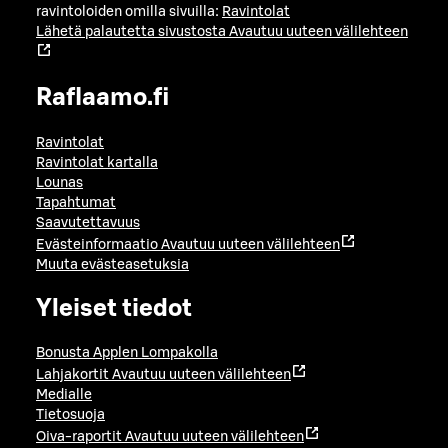
ravintoloiden omilla sivuilla:
Ravintolat
Lähetä palautetta sivustosta
Avautuu uuteen välilehteen
Raflaamo.fi
Ravintolat
Ravintolat kartalla
Lounas
Tapahtumat
Saavutettavuus
Evästeinformaatio
Avautuu uuteen välilehteen
Muuta evästeasetuksia
Yleiset tiedot
Bonusta Applen Lompakolla
Lahjakortit
Avautuu uuteen välilehteen
Medialle
Tietosuoja
Oiva-raportit
Avautuu uuteen välilehteen