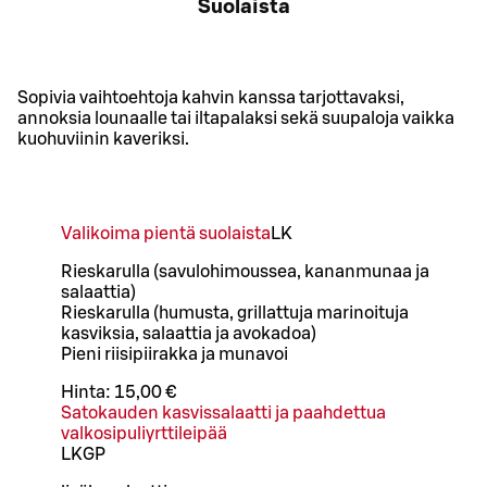
Suolaista
Sopivia vaihtoehtoja kahvin kanssa tarjottavaksi,
annoksia lounaalle tai iltapalaksi sekä suupaloja vaikka
kuohuviinin kaveriksi.
Valikoima pientä suolaista
L
K
Rieskarulla (savulohimoussea, kananmunaa ja
salaattia)
Rieskarulla (humusta, grillattuja marinoituja
kasviksia, salaattia ja avokadoa)
Pieni riisipiirakka ja munavoi
Hinta:
15,00 €
Satokauden kasvissalaatti ja paahdettua
valkosipuliyrttileipää
L
K
GP