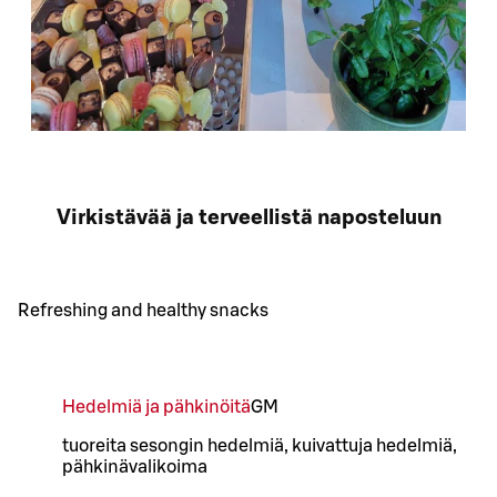
Virkistävää ja terveellistä naposteluun
Refreshing and healthy snacks
Hedelmiä ja pähkinöitä
G
M
tuoreita sesongin hedelmiä, kuivattuja hedelmiä,
pähkinävalikoima