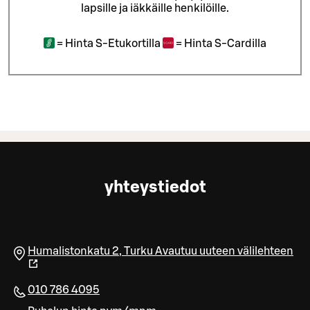
lapsille ja iäkkäille henkilöille.
=
Hinta S-Etukortilla
=
Hinta S-Cardilla
yhteystiedot
Humalistonkatu 2
,
Turku
Avautuu uuteen välilehteen
010 786 4095