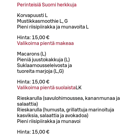
Perinteisiä Suomi herkkuja
Korvapuusti L
Mustikkasmoothie L, G
Pieni riisipiirakka ja munavoita L
Hinta:
15,00 €
Valikoima pientä makeaa
Macarons (L)
Pieniä juustokakkuja (L)
Suklaamousseleivosta ja
tuoreita marjoja (L,G)
Hinta:
15,00 €
Valikoima pientä suolaista
L
K
Rieskarulla (savulohimoussea, kananmunaa ja
salaattia)
Rieskarulla (humusta, grillattuja marinoituja
kasviksia, salaattia ja avokadoa)
Pieni riisipiirakka ja munavoi
Hinta:
15,00 €