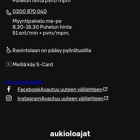
Puhelun hinta pvm/mpm
0300 870 040
Myyntipalvelu ma-pe
8.30-16.30 Puhelun hinta
51 snt/min + pvm/mpm.
Ravintolaan on pääsy pyörätuolilla
Meillä käy S-Card
Anna palautetta
Facebook
Avautuu uuteen välilehteen
Instagram
Avautuu uuteen välilehteen
aukioloajat