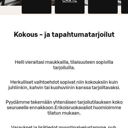
CARTE
Kokous - ja tapahtumatarjoilut
Helli vieraitasi maukkailla, tilaisuuteen sopivilla
tarjoiluilla.
Herkulliset vaihtoehdot sopivat niin kokouksiin kuin
juhliinkin, kahvin tai kuohuviinin kanssa tarjoiltavaksi.
Pyydämme tekemään yhtenäisen tarjoilutilauksen koko
seurueelle ennakkoon.Erikoisruokavaliot huomioimme
tilatun mukaan.
Varaukset ja lisätiedot myyntipalvelustamme, puh.