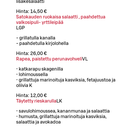
lisäkesalaatti
Hinta:
14,50 €
Satokauden ruokaisa salaatti , paahdettua
valkosipuli- yrttileipää
L
GP
- grillatulla kanalla
- paahdetulla kirjolohella
Hinta:
26,00 €
Rapea, paistettu perunavohveli
VL
• katkarapu skagenilla
• lohimoussella
• grillattuja marinoituja kasviksia, fetajuustoa ja
oliivia K
Hinta:
12,00 €
Täytetty rieskarulla
L
K
• savulohimoussea, kananmunaa ja salaattia
• humusta, grillattuja marinoituja kasviksia,
salaattia ja avokadoa