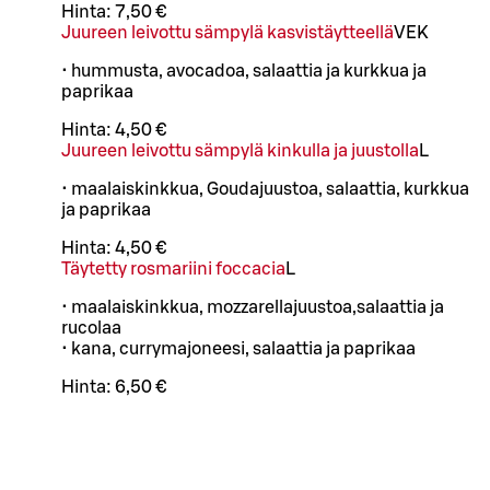
Hinta:
7,50 €
Juureen leivottu sämpylä kasvistäytteellä
VE
K
• hummusta, avocadoa, salaattia ja kurkkua ja
paprikaa
Hinta:
4,50 €
Juureen leivottu sämpylä kinkulla ja juustolla
L
• maalaiskinkkua, Goudajuustoa, salaattia, kurkkua
ja paprikaa
Hinta:
4,50 €
Täytetty rosmariini foccacia
L
• maalaiskinkkua, mozzarellajuustoa,salaattia ja
rucolaa
• kana, currymajoneesi, salaattia ja paprikaa
Hinta:
6,50 €