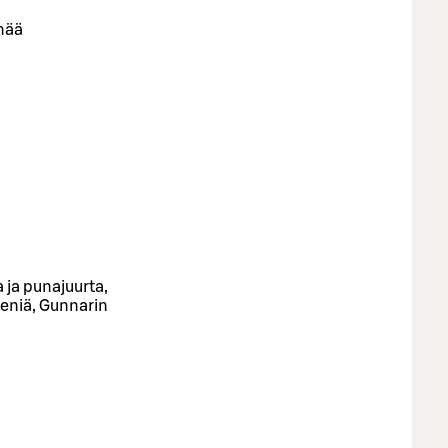
inää
 ja punajuurta,
eniä, Gunnarin