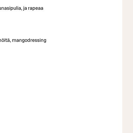
nasipulia, ja rapeaa
inöitä, mangodressing