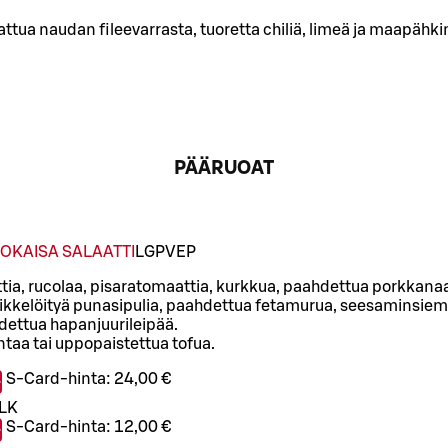
attua naudan fileevarrasta, tuoretta chiliä, limeä ja maapähk
PÄÄRUOAT
OKAISA SALAATTI
L
GP
VEP
ttia, rucolaa, pisaratomaattia, kurkkua, paahdettua porkkanaa
ikkelöityä punasipulia, paahdettua fetamurua, seesaminsiem
ettua hapanjuurileipää.
ntaa tai uppopaistettua tofua.
S-Card-hinta:
24,00 €
L
K
S-Card-hinta:
12,00 €