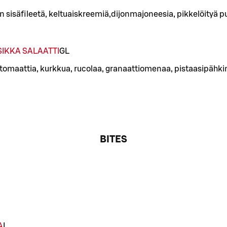
 sisäfileetä, keltuaiskreemiä,dijonmajoneesia, pikkelöityä pu
IKKA SALAATTI
G
L
 tomaattia, kurkkua, rucolaa, granaattiomenaa, pistaasipähk
BITES
A
L