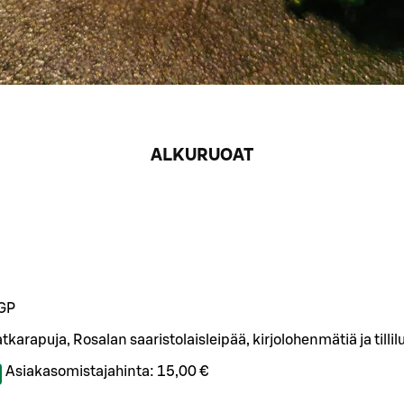
ALKURUOAT
GP
atkarapuja, Rosalan saaristolaisleipää, kirjolohenmätiä ja tillil
Asiakasomistajahinta:
15,00 €