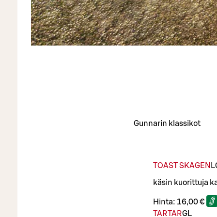
Gunnarin klassikot
TOAST SKAGEN
L
käsin kuorittuja k
Hinta:
16,00 €
TARTAR
G
L