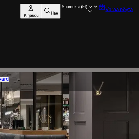
Varaa pöytä
Hae
Kirjaudu
yard