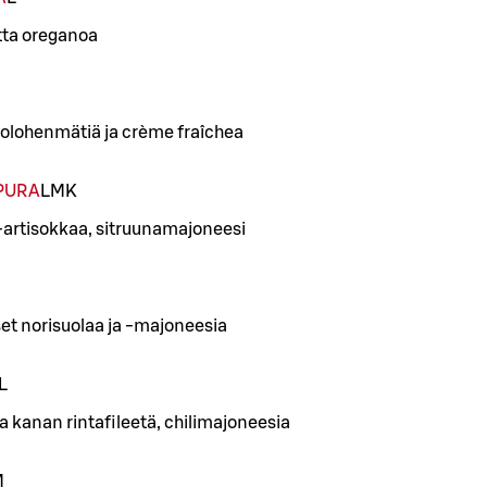
etta oreganoa
rjolohenmätiä ja crème fraîchea
PURA
L
M
K
a-artisokkaa, sitruunamajoneesi
et norisuolaa ja -majoneesia
L
 kanan rintafileetä, chilimajoneesia
M