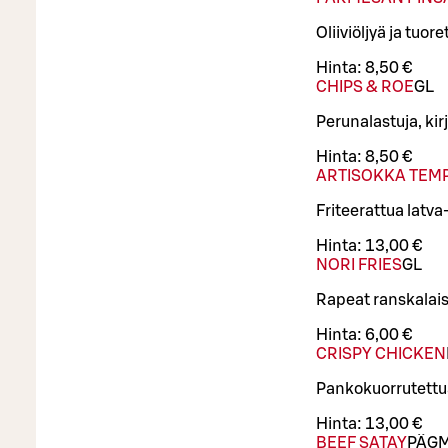
Oliiviöljyä ja tuor
Hinta:
8,50 €
CHIPS & ROE
G
L
Perunalastuja, ki
Hinta:
8,50 €
ARTISOKKA TEM
Friteerattua latv
Hinta:
13,00 €
NORI FRIES
G
L
Rapeat ranskalais
Hinta:
6,00 €
CRISPY CHICKEN
Pankokuorrutettua
Hinta:
13,00 €
BEEF SATAY
PÄ
G