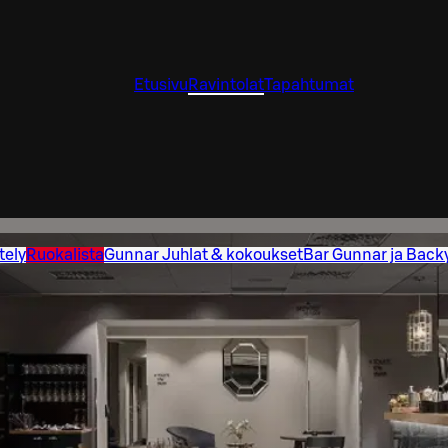
Etusivu
Ravintolat
Tapahtumat
tely
Ruokalista
Gunnar Juhlat & kokoukset
Bar Gunnar ja Back