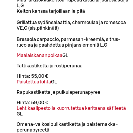
Maa-artisokkakeittoa, rapeaa tattia ja juureslastuja
L,G
Keiton kanssa tarjoillaan leipää
Grillattua sydänsalaattia, chermoulaa ja romescoa
VE,G (sis.pähkinää)
Bresaola carpaccio, parmesan-kreemiä, sitrus-
rucolaa ja paahdettua pinjansiemeniä L,G
Maalaiskananpoikaa
G
L
Tattikastiketta ja röstiperunaa
Hinta:
55,00 €
Paistettua lohta
G
L
Rapukastiketta ja puikulaperunapyree
Hinta:
59,00 €
Lehtikaalipestolla kuorrutettua karitsansisäfileetä
G
L
Omena-valkosipulikastiketta ja palsternakka-
perunapyreetä