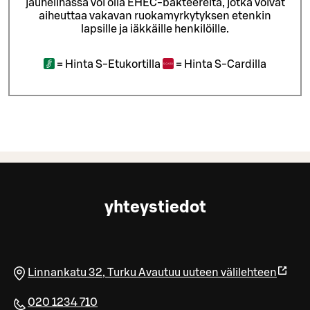
jauhelihassa voi olla EHEC-bakteereita, jotka voivat
aiheuttaa vakavan ruokamyrkytyksen etenkin
lapsille ja iäkkäille henkilöille.
=
Hinta S-Etukortilla
=
Hinta S-Cardilla
yhteystiedot
Linnankatu 32
,
Turku
Avautuu uuteen välilehteen
020 1234 710