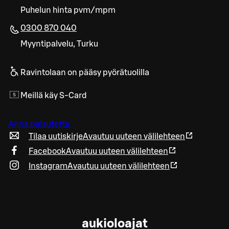
Puhelun hinta pvm/mpm
0300 870 040
Myyntipalvelu, Turku
Ravintolaan on pääsy pyörätuolilla
Meillä käy S-Card
Anna palautetta
Tilaa uutiskirje
Avautuu uuteen välilehteen
Facebook
Avautuu uuteen välilehteen
Instagram
Avautuu uuteen välilehteen
aukioloajat