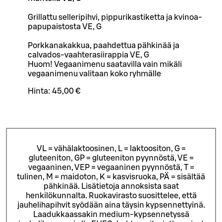
Grillattu selleripihvi, pippurikastiketta ja kvinoa-
papupaistosta VE, G
Porkkanakakkua, paahdettua pähkinää ja
calvados-vaahterasiirappia VE, G
Huom! Vegaanimenu saatavilla vain mikäli
vegaanimenu valitaan koko ryhmälle
Hinta:
45,00 €
VL = vähälaktoosinen, L = laktoositon, G =
gluteeniton, GP = gluteeniton pyynnöstä, VE =
vegaaninen, VEP = vegaaninen pyynnöstä, T =
tulinen, M = maidoton, K = kasvisruoka, PÄ = sisältää
pähkinää. Lisätietoja annoksista saat
henkilökunnalta.
Ruokavirasto suosittelee, että
jauhelihapihvit syödään aina täysin kypsennettyinä.
Laadukkaassakin medium-kypsennetyssä