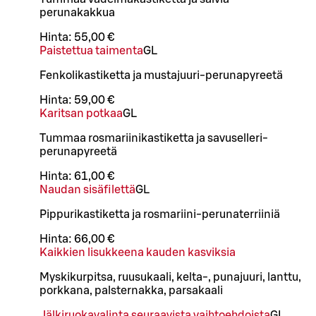
perunakakkua
Hinta:
55,00 €
Paistettua taimenta
G
L
Fenkolikastiketta ja mustajuuri-perunapyreetä
Hinta:
59,00 €
Karitsan potkaa
G
L
Tummaa rosmariinikastiketta ja savuselleri-
perunapyreetä
Hinta:
61,00 €
Naudan sisäfilettä
G
L
Pippurikastiketta ja rosmariini-perunaterriiniä
Hinta:
66,00 €
Kaikkien lisukkeena kauden kasviksia
Myskikurpitsa, ruusukaali, kelta-, punajuuri, lanttu,
porkkana, palsternakka, parsakaali
Jälkiruokavalinta seuraavista vaihtoehdoista
G
L