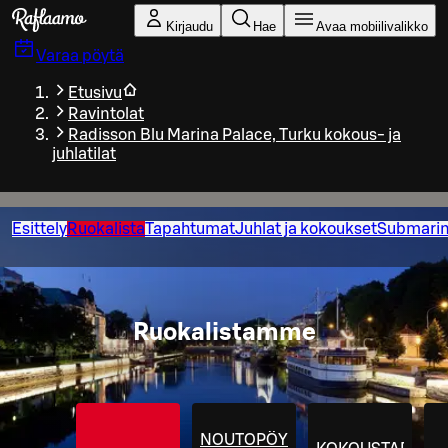
Siirry pääsisältöön
Kirjaudu
Hae
Avaa mobiilivalikko
Varaa pöytä
Etusivu
Ravintolat
Radisson Blu Marina Palace, Turku kokous- ja
juhlatilat
Esittely
Ruokalista
Tapahtumat
Juhlat ja kokoukset
Submari
Ruokalistamme
NOUTOPÖYTÄ