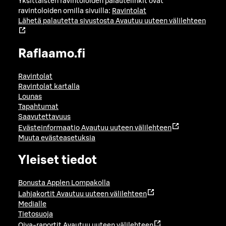
Yksittäisten ravintoloiden palautelinkit ovat
ravintoloiden omilla sivuilla:
Ravintolat
Lähetä palautetta sivustosta
Avautuu uuteen välilehteen
Raflaamo.fi
Ravintolat
Ravintolat kartalla
Lounas
Tapahtumat
Saavutettavuus
Evästeinformaatio
Avautuu uuteen välilehteen
Muuta evästeasetuksia
Yleiset tiedot
Bonusta Applen Lompakolla
Lahjakortit
Avautuu uuteen välilehteen
Medialle
Tietosuoja
Oiva-raportit
Avautuu uuteen välilehteen