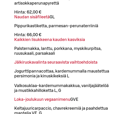
artisokkaperunapyrettä
Hinta:
62,00 €
Naudan sisäfileetä
G
L
Pippurikastiketta, parmesan-perunaterriiniä
Hinta:
66,00 €
Kaikkien lisukkeena kauden kasviksia
Palsternakka, lanttu, porkkana, myskikurpitsa,
ruusukaali, parsakaali
Jälkiruokavalinta seuraavista vaihtoehdoista
Jogurttipannacottaa, kardemummalla maustettua
persimonia ja kinuskikeksiä L
Valkosuklaa-kardemummakakkua, vaniljajäätelöä
ja mustikkahilloketta L, G
Loka-joulukuun vegaanimenu
G
VE
Keltajuuricarpaccio, chavrekreemiä ja paahdettua
mantelia VE, G