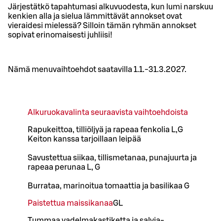
Järjestätkö tapahtumasi alkuvuodesta, kun lumi narskuu
kenkien alla ja sielua lämmittävät annokset ovat
vieraidesi mielessä? Silloin tämän ryhmän annokset
sopivat erinomaisesti juhliisi!
Nämä menuvaihtoehdot saatavilla 1.1.-31.3.2027.
Alkuruokavalinta seuraavista vaihtoehdoista
Rapukeittoa, tilliöljyä ja rapeaa fenkolia L,G
Keiton kanssa tarjoillaan leipää
Savustettua siikaa, tillismetanaa, punajuurta ja
rapeaa perunaa L, G
Burrataa, marinoitua tomaattia ja basilikaa G
Paistettua maissikanaa
G
L
Tummaa vadelmakastiketta ja salvia-