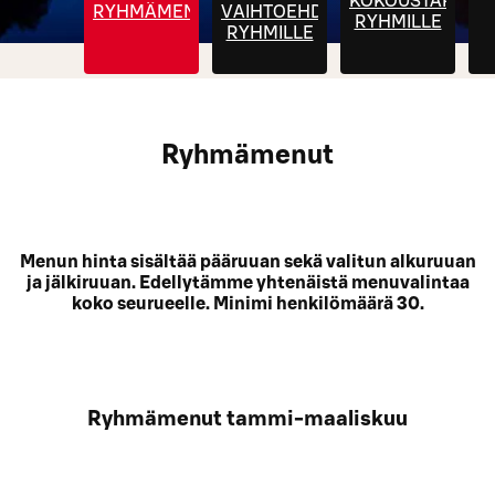
KOKOUSTARJOIL
RYHMÄMENUT
VAIHTOEHDOT
RYHMILLE
RYHMILLE
Ryhmämenut
Menun hinta sisältää pääruuan sekä valitun alkuruuan
ja jälkiruuan. Edellytämme yhtenäistä menuvalintaa
koko seurueelle. Minimi henkilömäärä 30.
Ryhmämenut tammi-maaliskuu