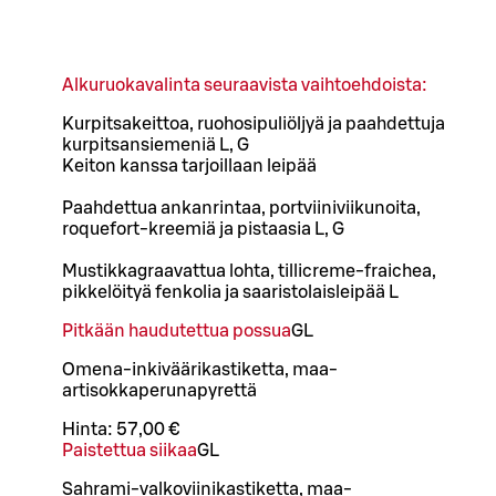
Alkuruokavalinta seuraavista vaihtoehdoista:
Kurpitsakeittoa, ruohosipuliöljyä ja paahdettuja
kurpitsansiemeniä L, G
Keiton kanssa tarjoillaan leipää
Paahdettua ankanrintaa, portviiniviikunoita,
roquefort-kreemiä ja pistaasia L, G
Mustikkagraavattua lohta, tillicreme-fraichea,
pikkelöityä fenkolia ja saaristolaisleipää L
Pitkään haudutettua possua
G
L
Omena-inkiväärikastiketta, maa-
artisokkaperunapyrettä
Hinta:
57,00 €
Paistettua siikaa
G
L
Sahrami-valkoviinikastiketta, maa-