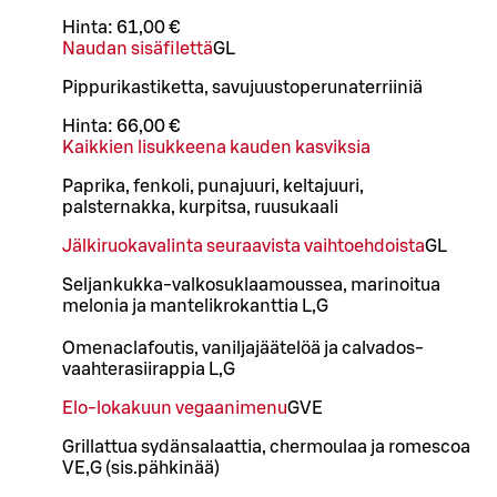
Hinta:
61,00 €
Naudan sisäfilettä
G
L
Pippurikastiketta, savujuustoperunaterriiniä
Hinta:
66,00 €
Kaikkien lisukkeena kauden kasviksia
Paprika, fenkoli, punajuuri, keltajuuri,
palsternakka, kurpitsa, ruusukaali
Jälkiruokavalinta seuraavista vaihtoehdoista
G
L
Seljankukka-valkosuklaamoussea, marinoitua
melonia ja mantelikrokanttia L,G
Omenaclafoutis, vaniljajäätelöä ja calvados-
vaahterasiirappia L,G
Elo-lokakuun vegaanimenu
G
VE
Grillattua sydänsalaattia, chermoulaa ja romescoa
VE,G (sis.pähkinää)