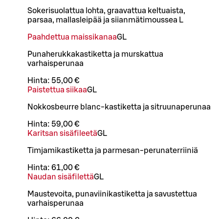
Sokerisuolattua lohta, graavattua keltuaista,
parsaa, mallasleipää ja siianmätimoussea L
Paahdettua maissikanaa
G
L
Punaherukkakastiketta ja murskattua
varhaisperunaa
Hinta:
55,00 €
Paistettua siikaa
G
L
Nokkosbeurre blanc-kastiketta ja sitruunaperunaa
Hinta:
59,00 €
Karitsan sisäfileetä
G
L
Timjamikastiketta ja parmesan-perunaterriiniä
Hinta:
61,00 €
Naudan sisäfilettä
G
L
Maustevoita, punaviinikastiketta ja savustettua
varhaisperunaa