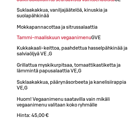
Suklaakakkua, vaniljajäätelöä, kinuskia ja
suolapähkinää
Mokkapannacottaa ja sitrussalaattia
Tammi-maaliskuun vegaanimenu
G
VE
Kukkakaali-keittoa, paahdettua hasselpähkinää ja
salviaöljyä VE ,G
Grillattua myskikurpitsaa, tomaattikastiketta ja
lämmintä papusalaattia VE,G
Suklaakakkua, päärynäsorbeeta ja kanelisiirappia
VE,G
Huom! Vegaanimenu saatavilla vain mikäli
vegaanimenu valitaan koko ryhmälle
Hinta:
45,00 €