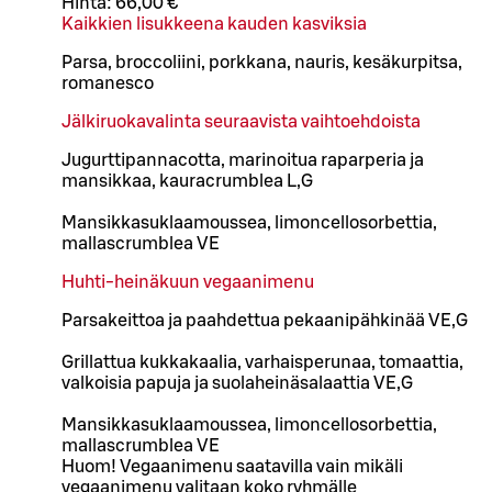
Hinta:
66,00 €
Kaikkien lisukkeena kauden kasviksia
Parsa, broccoliini, porkkana, nauris, kesäkurpitsa,
romanesco
Jälkiruokavalinta seuraavista vaihtoehdoista
Jugurttipannacotta, marinoitua raparperia ja
mansikkaa, kauracrumblea L,G
Mansikkasuklaamoussea, limoncellosorbettia,
mallascrumblea VE
Huhti-heinäkuun vegaanimenu
Parsakeittoa ja paahdettua pekaanipähkinää VE,G
Grillattua kukkakaalia, varhaisperunaa, tomaattia,
valkoisia papuja ja suolaheinäsalaattia VE,G
Mansikkasuklaamoussea, limoncellosorbettia,
mallascrumblea VE
Huom! Vegaanimenu saatavilla vain mikäli
vegaanimenu valitaan koko ryhmälle