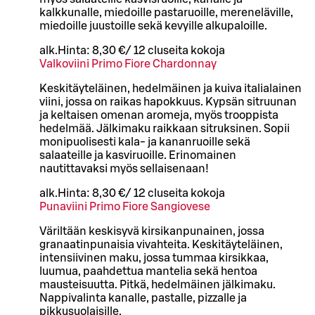
kalkkunalle, miedoille pastaruoille, mereneläville,
miedoille juustoille sekä kevyille alkupaloille.
alk.
Hinta:
8,30 €
/
12 cl
useita kokoja
Valkoviini Primo Fiore Chardonnay
Keskitäyteläinen, hedelmäinen ja kuiva italialainen
viini, jossa on raikas hapokkuus. Kypsän sitruunan
ja keltaisen omenan aromeja, myös trooppista
hedelmää. Jälkimaku raikkaan sitruksinen. Sopii
monipuolisesti kala- ja kananruoille sekä
salaateille ja kasviruoille. Erinomainen
nautittavaksi myös sellaisenaan!
alk.
Hinta:
8,30 €
/
12 cl
useita kokoja
Punaviini Primo Fiore Sangiovese
Väriltään keskisyvä kirsikanpunainen, jossa
granaatinpunaisia vivahteita. Keskitäyteläinen,
intensiivinen maku, jossa tummaa kirsikkaa,
luumua, paahdettua mantelia sekä hentoa
mausteisuutta. Pitkä, hedelmäinen jälkimaku.
Nappivalinta kanalle, pastalle, pizzalle ja
pikkusuolaisille.