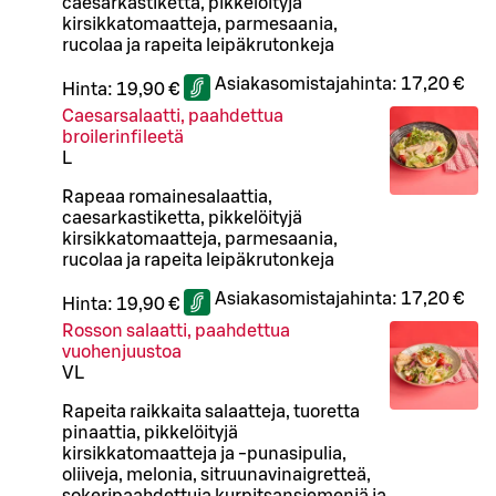
caesarkastiketta, pikkelöityjä
kirsikkatomaatteja, parmesaania,
rucolaa ja rapeita leipäkrutonkeja
Asiakasomistajahinta:
17,20 €
Hinta:
19,90 €
Caesarsalaatti, paahdettua
broilerinfileetä
L
Rapeaa romainesalaattia,
caesarkastiketta, pikkelöityjä
kirsikkatomaatteja, parmesaania,
rucolaa ja rapeita leipäkrutonkeja
Asiakasomistajahinta:
17,20 €
Hinta:
19,90 €
Rosson salaatti, paahdettua
vuohenjuustoa
VL
Rapeita raikkaita salaatteja, tuoretta
pinaattia, pikkelöityjä
kirsikkatomaatteja ja -punasipulia,
oliiveja, melonia, sitruunavinaigretteä,