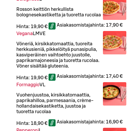
Rosson keittiön herkullista
bolognesekastiketta ja tuoretta rucolaa
Asiakasomistajahinta:
17,90 €
Hinta:
19,90 €
Vegana
L
M
VE
Vöneriä, kirsikkatomaattia, tuoreita
herkkusieniä, pikkelöityä punasipulia,
kasviperäinen vaihtoehto juustolle,
paprikamajoneesia ja tuoretta rucolaa.
Vöner sisältää gluteenia.
Asiakasomistajahinta:
17,40 €
Hinta:
19,90 €
Formaggio
VL
Vuohenjuustoa, kirsikkatomaattia,
paprikahilloa, parmesaania, crème-
hollandaisekastiketta, juustoa ja
tuoretta rucolaa
Asiakasomistajahinta:
16,90 €
Hinta:
18,90 €
Pepperoni
L