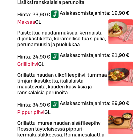
Lisäksi ranskalaisia perunoita.
Asiakasomistajahinta:
19,90 €
Hinta:
23,90 €
Maksaa
G
L
Paistettua naudanmaksaa, kermaista
dijonkastiketta, karamellisoitua sipulia,
perunamuusia ja puolukkaa
Asiakasomistajahinta:
21,90 €
Hinta:
24,90 €
Grillipihvi
G
L
Grillattu naudan ulkofileepihvi, tummaa
timjamikastiketta, italialaista
maustevoita, kauden kasviksia ja
ranskalaisia perunoita
Asiakasomistajahinta:
29,90 €
Hinta:
34,90 €
Pippuripihvi
G
L
Grillattu, murea naudan sisäfileepihvi
Rosson täyteläisessä pippuri-
kermakastikkeessa. Romainesalaattia,