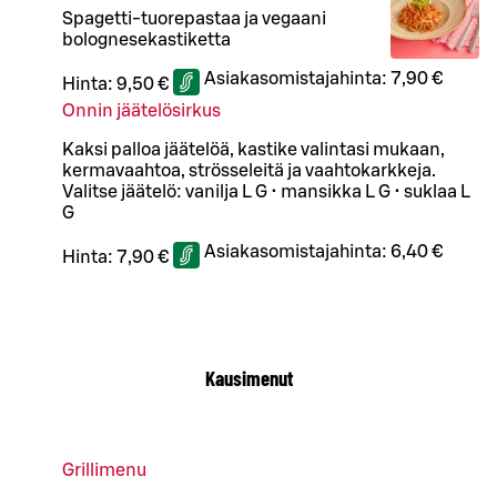
Spagetti-tuorepastaa ja vegaani
bolognesekastiketta
Asiakasomistajahinta:
7,90 €
Hinta:
9,50 €
Onnin jäätelösirkus
Kaksi palloa jäätelöä, kastike valintasi mukaan,
kermavaahtoa, strösseleitä ja vaahtokarkkeja.
Valitse jäätelö: vanilja L G • mansikka L G • suklaa L
G
Asiakasomistajahinta:
6,40 €
Hinta:
7,90 €
Kausimenut
Grillimenu