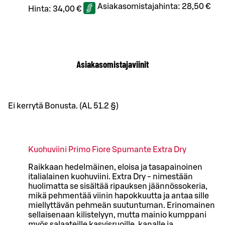
Asiakasomistajahinta:
28,50 €
Hinta:
34,00 €
Asiakasomistajaviinit
Ei kerrytä Bonusta. (AL 51.2 §)
Kuohuviini Primo Fiore Spumante Extra Dry
Raikkaan hedelmäinen, eloisa ja tasapainoinen
italialainen kuohuviini. Extra Dry - nimestään
huolimatta se sisältää ripauksen jäännössokeria,
mikä pehmentää viinin hapokkuutta ja antaa sille
miellyttävän pehmeän suutuntuman. Erinomainen
sellaisenaan kilistelyyn, mutta mainio kumppani
myös salaateille kasvisruoille, kanalle ja