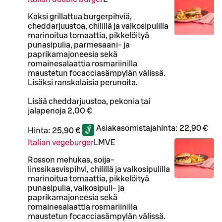
Kaksi grillattua burgerpihviä,
cheddarjuustoa, chilillä ja valkosipulilla
marinoitua tomaattia, pikkelöityä
punasipulia, parmesaani- ja
paprikamajoneesia sekä
romainesalaattia rosmariinilla
maustetun focacciasämpylän välissä.
Lisäksi ranskalaisia perunoita.
Lisää cheddarjuustoa, pekonia tai
jalapenoja 2,00 €
Asiakasomistajahinta:
22,90 €
Hinta:
25,90 €
Italian vegeburger
L
M
VE
Rosson mehukas, soija-
linssikasvispihvi, chilillä ja valkosipulilla
marinoitua tomaattia, pikkelöityä
punasipulia, valkosipuli- ja
paprikamajoneesia sekä
romainesalaattia rosmariinilla
maustetun focacciasämpylän välissä.