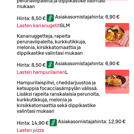
perunaviipaleita ja dippikastike valintasi
mukaan
Asiakasomistajahinta:
6,90 €
Hinta:
8,50 €
Lasten kananugetit
G
L
M
Kananuggetteja, rapeita
perunaviipaleita, kurkkutikkuja,
melonia, kirsikkatomaattia ja
dippikastike valintasi mukaan
Asiakasomistajahinta:
6,90 €
Hinta:
8,50 €
Lasten hampurilainen
L
Hampurilaispihvi, cheddarjuustoa ja
ketsuppia focacciasämpylän välissä.
Lisäksi rapeita ranskalaisia perunoita,
kurkkutikkuja, melonia ja
kirsikkatomaattia sekä dippikastike
valintasi mukaan
Asiakasomistajahinta:
12,90 €
Hinta:
14,90 €
Lasten pizza