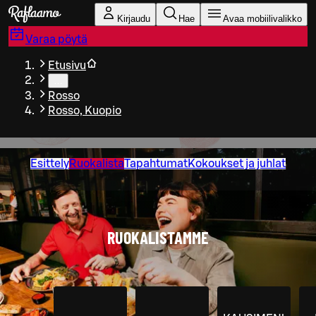
Siirry pääsisältöön
Kirjaudu
Hae
Avaa mobiilivalikko
Varaa pöytä
Etusivu
…
Rosso
Rosso, Kuopio
Esittely
Ruokalista
Tapahtumat
Kokoukset ja juhlat
RUOKALISTAMME