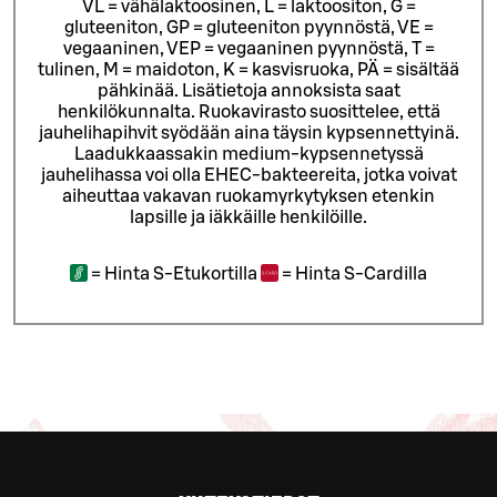
VL = vähälaktoosinen, L = laktoositon, G =
gluteeniton, GP = gluteeniton pyynnöstä, VE =
vegaaninen, VEP = vegaaninen pyynnöstä, T =
tulinen, M = maidoton, K = kasvisruoka, PÄ = sisältää
pähkinää. Lisätietoja annoksista saat
henkilökunnalta.
Ruokavirasto suosittelee, että
jauhelihapihvit syödään aina täysin kypsennettyinä.
Laadukkaassakin medium-kypsennetyssä
jauhelihassa voi olla EHEC-bakteereita, jotka voivat
aiheuttaa vakavan ruokamyrkytyksen etenkin
lapsille ja iäkkäille henkilöille.
=
Hinta S-Etukortilla
=
Hinta S-Cardilla