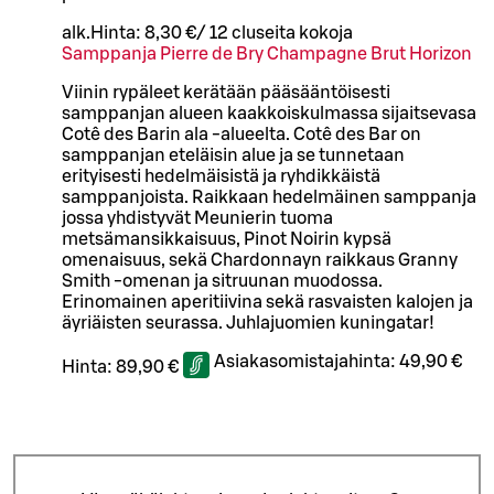
alk.
Hinta:
8,30 €
/
12 cl
useita kokoja
Samppanja Pierre de Bry Champagne Brut Horizon
Viinin rypäleet kerätään pääsääntöisesti
samppanjan alueen kaakkoiskulmassa sijaitsevasa
Cotê des Barin ala -alueelta. Cotê des Bar on
samppanjan eteläisin alue ja se tunnetaan
erityisesti hedelmäisistä ja ryhdikkäistä
samppanjoista. Raikkaan hedelmäinen samppanja
jossa yhdistyvät Meunierin tuoma
metsämansikkaisuus, Pinot Noirin kypsä
omenaisuus, sekä Chardonnayn raikkaus Granny
Smith -omenan ja sitruunan muodossa.
Erinomainen aperitiivina sekä rasvaisten kalojen ja
äyriäisten seurassa. Juhlajuomien kuningatar!
Asiakasomistajahinta:
49,90 €
Hinta:
89,90 €