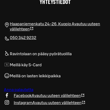
YHTEYSTIEDOT
Haapaniemenkatu 24-26
,
Kuopio
Avautuu uuteen
välilehteen
050 342 9232
Ravintolaan on pääsy pyörätuolilla
Meillä käy S-Card
Meillä on lasten leikkipaikka
Anna palautetta
Facebook
Avautuu uuteen välilehteen
Instagram
Avautuu uuteen välilehteen