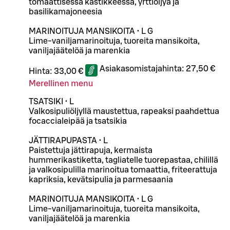
tomaattisessa kastikkeessa, yrttiöljyä ja
basilikamajoneesia
MARINOITUJA MANSIKOITA • L G
Lime-vaniljamarinoituja, tuoreita mansikoita,
vaniljajäätelöä ja marenkia
Asiakasomistajahinta:
27,50 €
Hinta:
33,00 €
Merellinen menu
TSATSIKI • L
Valkosipuliöljyllä maustettua, rapeaksi paahdettua
focaccialeipää ja tsatsikia
JÄTTIRAPUPASTA • L
Paistettuja jättirapuja, kermaista
hummerikastiketta, tagliatelle tuorepastaa, chilillä
ja valkosipulilla marinoitua tomaattia, friteerattuja
kapriksia, kevätsipulia ja parmesaania
MARINOITUJA MANSIKOITA • L G
Lime-vaniljamarinoituja, tuoreita mansikoita,
vaniljajäätelöä ja marenkia