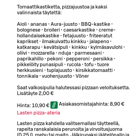
Tomaattikastiketta, pizzajuustoa ja kaksi
valinnaista täytettä:
Aioli • ananas • Aura-juusto • BBQ-kastike •
bolognese • broileri • caesarkastike • creme-
hollandaisekastike • fetajuusto • friteeratut
kaprikset • ilmakuivattu kinkku • jalapeno •
katkarapu • kevätsipuli • kinkku • kylmäsavulohi •
oliivi • mozzarella • nduja • parmesaani •
paprikahillo • pekoni • pepperoni • persikka •
pikkelöity punasipuli • rucola • tofu • tuore
herkkusieni • tuplajuusto • kirsikkatomaatti •
tonnikala • vuohenjuusto • Vöner
Saat valkosipulia halutessasi pizzaan veloituksetta.
Lisätäyte 2,00 €
Asiakasomistajahinta:
8,90 €
Hinta:
10,90 €
Lasten pizza-ateria
Lasten pizza kahdella valitsemallasi täytteellä,
rapeita ranskalaisia perunoita ja virvoitusjuoma
(0,25 l), mehu tai maito. Jälkiruoaksi jäätelöpallo ja