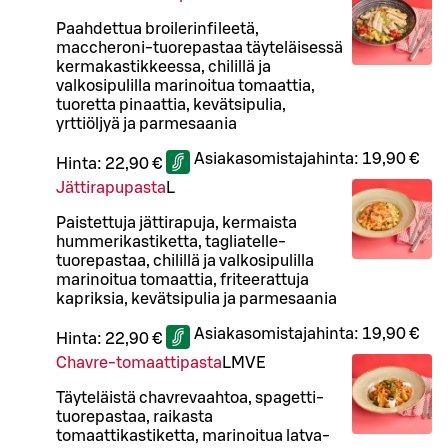
Paahdettua broilerinfileetä,
maccheroni-tuorepastaa täyteläisessä
kermakastikkeessa, chilillä ja
valkosipulilla marinoitua tomaattia,
tuoretta pinaattia, kevätsipulia,
yrttiöljyä ja parmesaania
Asiakasomistajahinta:
19,90 €
Hinta:
22,90 €
Jättirapupasta
L
Paistettuja jättirapuja, kermaista
hummerikastiketta, tagliatelle-
tuorepastaa, chilillä ja valkosipulilla
marinoitua tomaattia, friteerattuja
kapriksia, kevätsipulia ja parmesaania
Asiakasomistajahinta:
19,90 €
Hinta:
22,90 €
Chavre-tomaattipasta
L
M
VE
Täyteläistä chavrevaahtoa, spagetti-
tuorepastaa, raikasta
tomaattikastiketta, marinoitua latva-