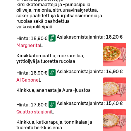
kirsikkatomaatteja ja -punasipulia,
oliiveja, melonia, sitruunavinaigretteä,
sokeripaahdettuja kurpitsansiemeniä ja
rucolaa sekä paahdettua
valkosipulileipää
Asiakasomistajahinta:
16,20 €
Hinta:
18,90 €
Margherita
L
Kirsikkatomaattia, mozzarellaa,
yrttiöljyä ja tuoretta rucolaa
Asiakasomistajahinta:
14,90 €
Hinta:
16,90 €
Al Capone
L
Kinkkua, ananasta ja Aura-juustoa
Asiakasomistajahinta:
15,40 €
Hinta:
17,60 €
Quattro stagioni
L
Kinkkua, katkarapuja, tonnikalaa ja
tuoreita herkkusieniä