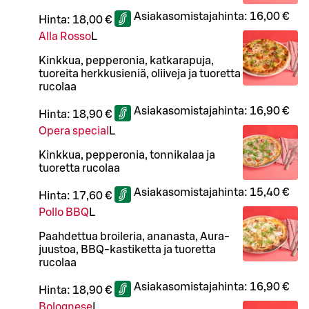
Asiakasomistajahinta:
16,00 €
Hinta:
18,00 €
Alla Rosso
L
Kinkkua, pepperonia, katkarapuja,
tuoreita herkkusieniä, oliiveja ja tuoretta
rucolaa
Asiakasomistajahinta:
16,90 €
Hinta:
18,90 €
Opera special
L
Kinkkua, pepperonia, tonnikalaa ja
tuoretta rucolaa
Asiakasomistajahinta:
15,40 €
Hinta:
17,60 €
Pollo BBQ
L
Paahdettua broileria, ananasta, Aura-
juustoa, BBQ-kastiketta ja tuoretta
rucolaa
Asiakasomistajahinta:
16,90 €
Hinta:
18,90 €
Bolognese
L