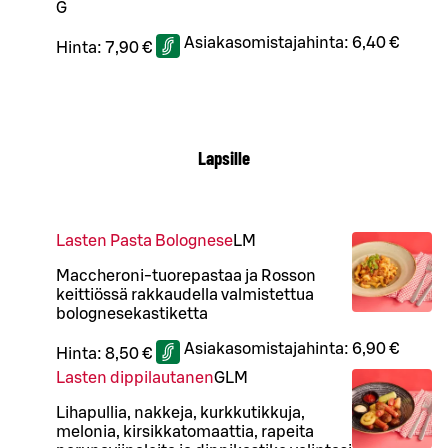
G
Asiakasomistajahinta:
6,40 €
Hinta:
7,90 €
Lapsille
Lasten Pasta Bolognese
L
M
Maccheroni-tuorepastaa ja Rosson
keittiössä rakkaudella valmistettua
bolognesekastiketta
Asiakasomistajahinta:
6,90 €
Hinta:
8,50 €
Lasten dippilautanen
G
L
M
Lihapullia, nakkeja, kurkkutikkuja,
melonia, kirsikkatomaattia, rapeita