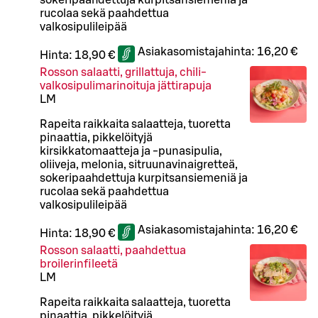
sokeripaahdettuja kurpitsansiemeniä ja
rucolaa sekä paahdettua
valkosipulileipää
Asiakasomistajahinta:
16,20 €
Hinta:
18,90 €
Rosson salaatti, grillattuja, chili-
valkosipulimarinoituja jättirapuja
L
M
Rapeita raikkaita salaatteja, tuoretta
pinaattia, pikkelöityjä
kirsikkatomaatteja ja -punasipulia,
oliiveja, melonia, sitruunavinaigretteä,
sokeripaahdettuja kurpitsansiemeniä ja
rucolaa sekä paahdettua
valkosipulileipää
Asiakasomistajahinta:
16,20 €
Hinta:
18,90 €
Rosson salaatti, paahdettua
broilerinfileetä
L
M
Rapeita raikkaita salaatteja, tuoretta
pinaattia, pikkelöityjä