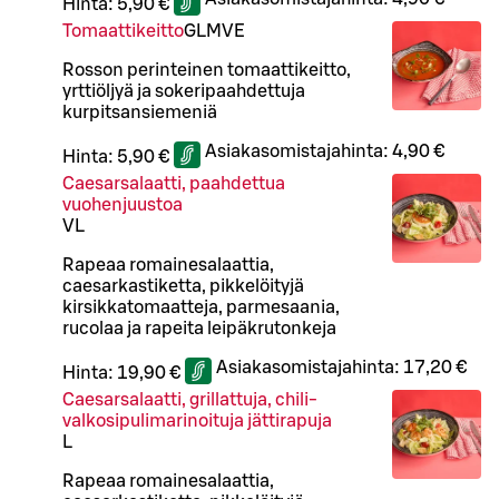
Hinta:
5,90 €
Tomaattikeitto
G
L
M
VE
Rosson perinteinen tomaattikeitto,
yrttiöljyä ja sokeripaahdettuja
kurpitsansiemeniä
Asiakasomistajahinta:
4,90 €
Hinta:
5,90 €
Caesarsalaatti, paahdettua
vuohenjuustoa
VL
Rapeaa romainesalaattia,
caesarkastiketta, pikkelöityjä
kirsikkatomaatteja, parmesaania,
rucolaa ja rapeita leipäkrutonkeja
Asiakasomistajahinta:
17,20 €
Hinta:
19,90 €
Caesarsalaatti, grillattuja, chili-
valkosipulimarinoituja jättirapuja
L
Rapeaa romainesalaattia,