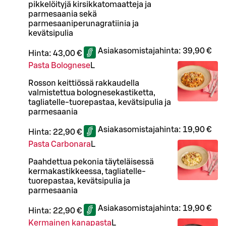
pikkelöityjä kirsikkatomaatteja ja
parmesaania sekä
parmesaaniperunagratiinia ja
kevätsipulia
Asiakasomistajahinta:
39,90 €
Hinta:
43,00 €
Pasta Bolognese
L
Rosson keittiössä rakkaudella
valmistettua bolognesekastiketta,
tagliatelle-tuorepastaa, kevätsipulia ja
parmesaania
Asiakasomistajahinta:
19,90 €
Hinta:
22,90 €
Pasta Carbonara
L
Paahdettua pekonia täyteläisessä
kermakastikkeessa, tagliatelle-
tuorepastaa, kevätsipulia ja
parmesaania
Asiakasomistajahinta:
19,90 €
Hinta:
22,90 €
Kermainen kanapasta
L