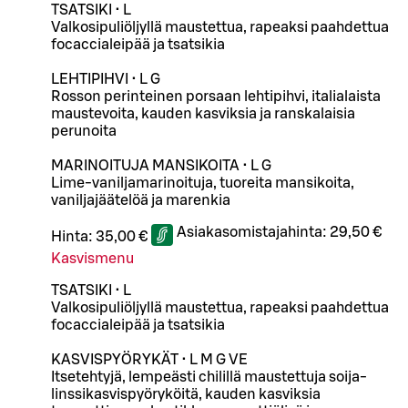
TSATSIKI • L
Valkosipuliöljyllä maustettua, rapeaksi paahdettua
focaccialeipää ja tsatsikia
LEHTIPIHVI • L G
Rosson perinteinen porsaan lehtipihvi, italialaista
maustevoita, kauden kasviksia ja ranskalaisia
perunoita
MARINOITUJA MANSIKOITA • L G
Lime-vaniljamarinoituja, tuoreita mansikoita,
vaniljajäätelöä ja marenkia
Asiakasomistajahinta:
29,50 €
Hinta:
35,00 €
Kasvismenu
TSATSIKI • L
Valkosipuliöljyllä maustettua, rapeaksi paahdettua
focaccialeipää ja tsatsikia
KASVISPYÖRYKÄT • L M G VE
Itsetehtyjä, lempeästi chilillä maustettuja soija-
linssikasvispyöryköitä, kauden kasviksia