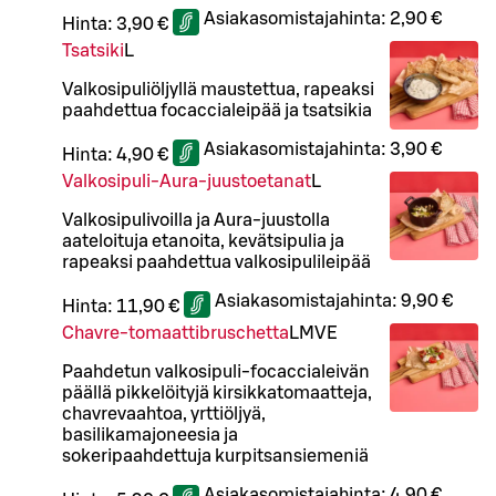
Asiakasomistajahinta:
2,90 €
Hinta:
3,90 €
Tsatsiki
L
Valkosipuliöljyllä maustettua, rapeaksi
paahdettua focaccialeipää ja tsatsikia
Asiakasomistajahinta:
3,90 €
Hinta:
4,90 €
Valkosipuli-Aura-juustoetanat
L
Valkosipulivoilla ja Aura-juustolla
aateloituja etanoita, kevätsipulia ja
rapeaksi paahdettua valkosipulileipää
Asiakasomistajahinta:
9,90 €
Hinta:
11,90 €
Chavre-tomaattibruschetta
L
M
VE
Paahdetun valkosipuli-focaccialeivän
päällä pikkelöityjä kirsikkatomaatteja,
chavrevaahtoa, yrttiöljyä,
basilikamajoneesia ja
sokeripaahdettuja kurpitsansiemeniä
Asiakasomistajahinta:
4,90 €