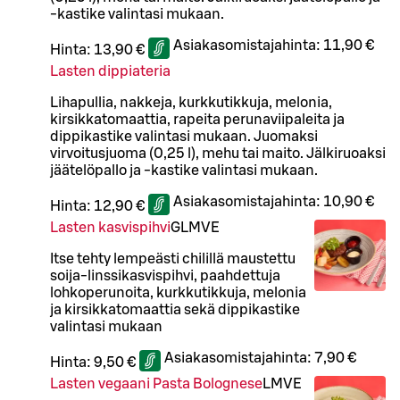
-kastike valintasi mukaan.
Asiakasomistajahinta:
11,90 €
Hinta:
13,90 €
Lasten dippiateria
Lihapullia, nakkeja, kurkkutikkuja, melonia,
kirsikkatomaattia, rapeita perunaviipaleita ja
dippikastike valintasi mukaan. Juomaksi
virvoitusjuoma (0,25 l), mehu tai maito. Jälkiruoaksi
jäätelöpallo ja -kastike valintasi mukaan.
Asiakasomistajahinta:
10,90 €
Hinta:
12,90 €
Lasten kasvispihvi
G
L
M
VE
Itse tehty lempeästi chilillä maustettu
soija-linssikasvispihvi, paahdettuja
lohkoperunoita, kurkkutikkuja, melonia
ja kirsikkatomaattia sekä dippikastike
valintasi mukaan
Asiakasomistajahinta:
7,90 €
Hinta:
9,50 €
Lasten vegaani Pasta Bolognese
L
M
VE