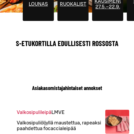
KAUSIMENUT
LOUNAS
RUOKALISTA
27.5.–22.9.
S-ETUKORTILLA EDULLISESTI ROSSOSTA
Asiakasomistajahintaiset annokset
Valkosipulileipä
L
M
VE
Valkosipuliöljyllä maustettua, rapeaksi
paahdettua focaccialeipää