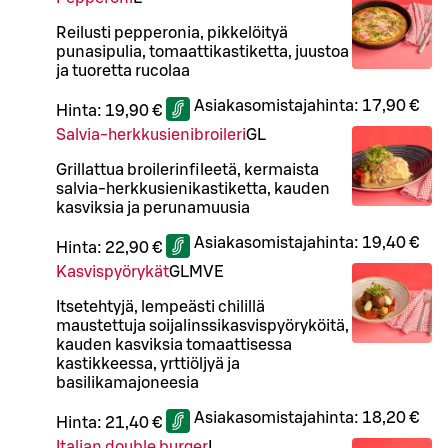
Reilusti pepperonia, pikkelöityä
punasipulia, tomaattikastiketta, juustoa
ja tuoretta rucolaa
Asiakasomistajahinta:
17,90 €
Hinta:
19,90 €
Salvia-herkkusienibroileri
G
L
Grillattua broilerinfileetä, kermaista
salvia-herkkusienikastiketta, kauden
kasviksia ja perunamuusia
Asiakasomistajahinta:
19,40 €
Hinta:
22,90 €
Kasvispyörykät
G
L
M
VE
Itsetehtyjä, lempeästi chilillä
maustettuja soijalinssikasvispyöryköitä,
kauden kasviksia tomaattisessa
kastikkeessa, yrttiöljyä ja
basilikamajoneesia
Asiakasomistajahinta:
18,20 €
Hinta:
21,40 €
Italian double burger
L