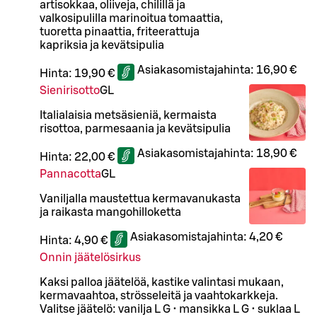
artisokkaa, oliiveja, chilillä ja
valkosipulilla marinoitua tomaattia,
tuoretta pinaattia, friteerattuja
kapriksia ja kevätsipulia
Asiakasomistajahinta:
16,90 €
Hinta:
19,90 €
Sienirisotto
G
L
Italialaisia metsäsieniä, kermaista
risottoa, parmesaania ja kevätsipulia
Asiakasomistajahinta:
18,90 €
Hinta:
22,00 €
Pannacotta
G
L
Vaniljalla maustettua kermavanukasta
ja raikasta mangohilloketta
Asiakasomistajahinta:
4,20 €
Hinta:
4,90 €
Onnin jäätelösirkus
Kaksi palloa jäätelöä, kastike valintasi mukaan,
kermavaahtoa, strösseleitä ja vaahtokarkkeja.
Valitse jäätelö: vanilja L G • mansikka L G • suklaa L