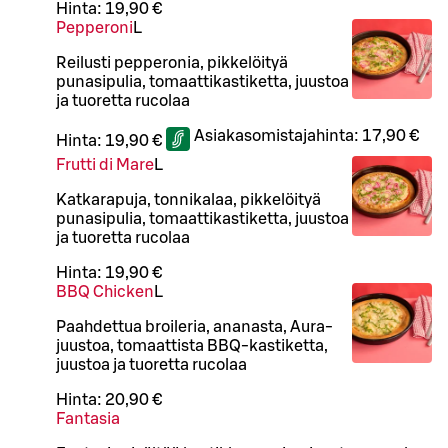
Hinta:
19,90 €
Pepperoni
L
Reilusti pepperonia, pikkelöityä
punasipulia, tomaattikastiketta, juustoa
ja tuoretta rucolaa
Asiakasomistajahinta:
17,90 €
Hinta:
19,90 €
Frutti di Mare
L
Katkarapuja, tonnikalaa, pikkelöityä
punasipulia, tomaattikastiketta, juustoa
ja tuoretta rucolaa
Hinta:
19,90 €
BBQ Chicken
L
Paahdettua broileria, ananasta, Aura-
juustoa, tomaattista BBQ-kastiketta,
juustoa ja tuoretta rucolaa
Hinta:
20,90 €
Fantasia