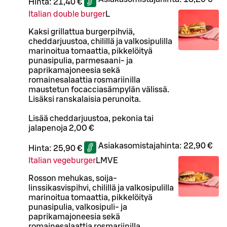
Hinta:
21,40 €
Italian double burger
L
Kaksi grillattua burgerpihviä,
cheddarjuustoa, chilillä ja valkosipulilla
marinoitua tomaattia, pikkelöityä
punasipulia, parmesaani- ja
paprikamajoneesia sekä
romainesalaattia rosmariinilla
maustetun focacciasämpylän välissä.
Lisäksi ranskalaisia perunoita.
Lisää cheddarjuustoa, pekonia tai
jalapenoja 2,00 €
Asiakasomistajahinta:
22,90 €
Hinta:
25,90 €
Italian vegeburger
L
M
VE
Rosson mehukas, soija-
linssikasvispihvi, chilillä ja valkosipulilla
marinoitua tomaattia, pikkelöityä
punasipulia, valkosipuli- ja
paprikamajoneesia sekä
romainesalaattia rosmariinilla