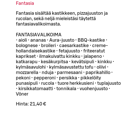
Fantasia
Fantasia sisältää kastikkeen, pizzajuuston ja
rucolan, sekä neljä mieleistäsi täytettä
fantasiavalikoimasta.
FANTASIAVALIKOIMA
• aioli • ananas • Aura-juusto • BBQ-kastike •
bolognese • broileri • caesarkastike • creme-
hollandaisekastike • fetajuusto • friteeratut
kaprikset • ilmakuivattu kinkku • jalapeno •
katkarapu • kesäkurpitsa • kevätsipuli • kinkku •
kylmäsavulohi • kylmäsavustettu tofu • oliivi •
mozzarella • nduja • parmesaani • paprikahillo •
pekoni • pepperoni • persikka • pikkelöity
punasipuli • rucola • tuore herkkusieni • tuplajuusto
• kirsikkatomaatti • tonnikala • vuohenjuusto •
Vöner
Hinta:
21,40 €