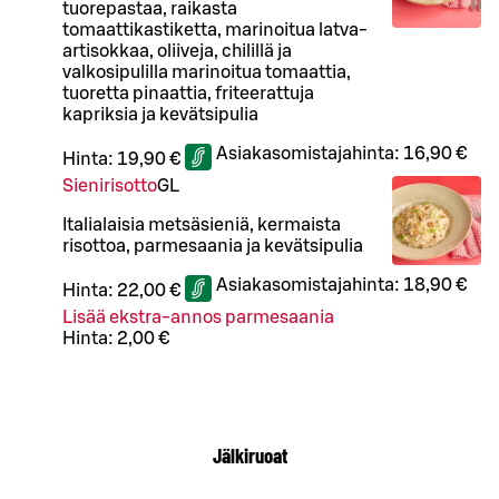
tuorepastaa, raikasta
tomaattikastiketta, marinoitua latva-
artisokkaa, oliiveja, chilillä ja
valkosipulilla marinoitua tomaattia,
tuoretta pinaattia, friteerattuja
kapriksia ja kevätsipulia
Asiakasomistajahinta:
16,90 €
Hinta:
19,90 €
Sienirisotto
G
L
Italialaisia metsäsieniä, kermaista
risottoa, parmesaania ja kevätsipulia
Asiakasomistajahinta:
18,90 €
Hinta:
22,00 €
Lisää ekstra-annos parmesaania
Hinta:
2,00 €
Jälkiruoat