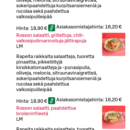
oliiveja, melonia, sitruunavinaigretteä,
sokeripaahdettuja kurpitsansiemeniä ja
rucolaa sekä paahdettua
valkosipulileipää
Asiakasomistajahinta:
16,20 €
Hinta:
18,90 €
Rosson salaatti, grillattuja, chili-
valkosipulimarinoituja jättirapuja
L
M
Rapeita raikkaita salaatteja, tuoretta
pinaattia, pikkelöityjä
kirsikkatomaatteja ja -punasipulia,
oliiveja, melonia, sitruunavinaigretteä,
sokeripaahdettuja kurpitsansiemeniä ja
rucolaa sekä paahdettua
valkosipulileipää
Asiakasomistajahinta:
16,20 €
Hinta:
18,90 €
Rosson salaatti, paahdettua
broilerinfileetä
L
M
Rapeita raikkaita salaatteja, tuoretta