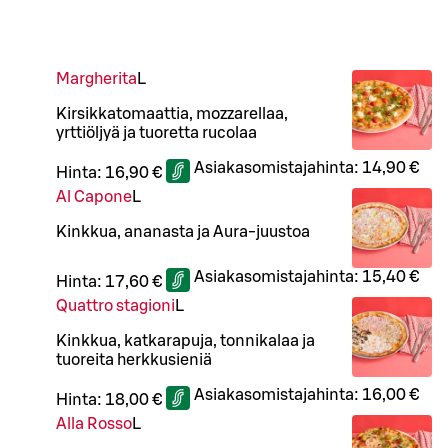
Margherita
L
Kirsikkatomaattia, mozzarellaa,
yrttiöljyä ja tuoretta rucolaa
Asiakasomistajahinta:
14,90 €
Hinta:
16,90 €
Al Capone
L
Kinkkua, ananasta ja Aura-juustoa
Asiakasomistajahinta:
15,40 €
Hinta:
17,60 €
Quattro stagioni
L
Kinkkua, katkarapuja, tonnikalaa ja
tuoreita herkkusieniä
Asiakasomistajahinta:
16,00 €
Hinta:
18,00 €
Alla Rosso
L