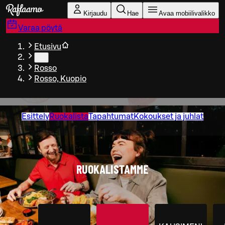
Siirry pääsisältöön
Kirjaudu
Hae
Avaa mobiilivalikko
Varaa pöytä
Etusivu
…
Rosso
Rosso, Kuopio
Esittely
Ruokalista
Tapahtumat
Kokoukset ja juhlat
RUOKALISTAMME