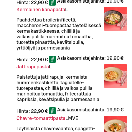
Asiakasomistajahinta:
19,90 €
Hinta:
22,90 €
Kermainen kanapasta
L
Paahdettua broilerinfileetä,
maccheroni-tuorepastaa täyteläisessä
kermakastikkeessa, chilillä ja
valkosipulilla marinoitua tomaattia,
tuoretta pinaattia, kevätsipulia,
yrttiöljyä ja parmesaania
Asiakasomistajahinta:
19,90 €
Hinta:
22,90 €
Jättirapupasta
L
Paistettuja jättirapuja, kermaista
hummerikastiketta, tagliatelle-
tuorepastaa, chilillä ja valkosipulilla
marinoitua tomaattia, friteerattuja
kapriksia, kevätsipulia ja parmesaania
Asiakasomistajahinta:
19,90 €
Hinta:
22,90 €
Chavre-tomaattipasta
L
M
VE
Täyteläistä chavrevaahtoa, spagetti-