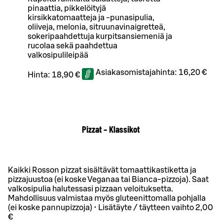
pinaattia, pikkelöityjä
kirsikkatomaatteja ja -punasipulia,
oliiveja, melonia, sitruunavinaigretteä,
sokeripaahdettuja kurpitsansiemeniä ja
rucolaa sekä paahdettua
valkosipulileipää
Asiakasomistajahinta:
16,20 €
Hinta:
18,90 €
Pizzat – Klassikot
Kaikki Rosson pizzat sisältävät tomaattikastiketta ja
pizzajuustoa (ei koske Veganaa tai Bianca-pizzoja). Saat
valkosipulia halutessasi pizzaan veloituksetta.
Mahdollisuus valmistaa myös gluteenittomalla pohjalla
(ei koske pannupizzoja) • Lisätäyte / täytteen vaihto 2,00
€