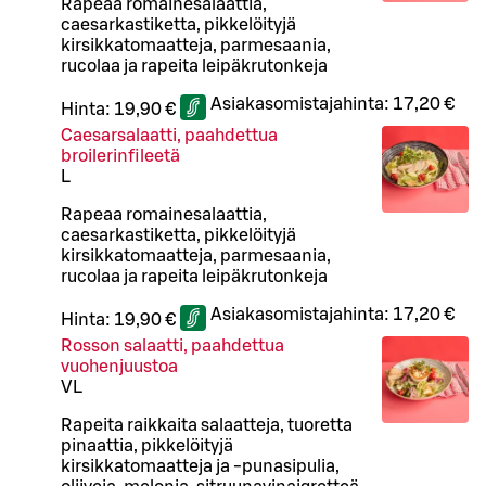
Rapeaa romainesalaattia,
caesarkastiketta, pikkelöityjä
kirsikkatomaatteja, parmesaania,
rucolaa ja rapeita leipäkrutonkeja
Asiakasomistajahinta:
17,20 €
Hinta:
19,90 €
Caesarsalaatti, paahdettua
broilerinfileetä
L
Rapeaa romainesalaattia,
caesarkastiketta, pikkelöityjä
kirsikkatomaatteja, parmesaania,
rucolaa ja rapeita leipäkrutonkeja
Asiakasomistajahinta:
17,20 €
Hinta:
19,90 €
Rosson salaatti, paahdettua
vuohenjuustoa
VL
Rapeita raikkaita salaatteja, tuoretta
pinaattia, pikkelöityjä
kirsikkatomaatteja ja -punasipulia,