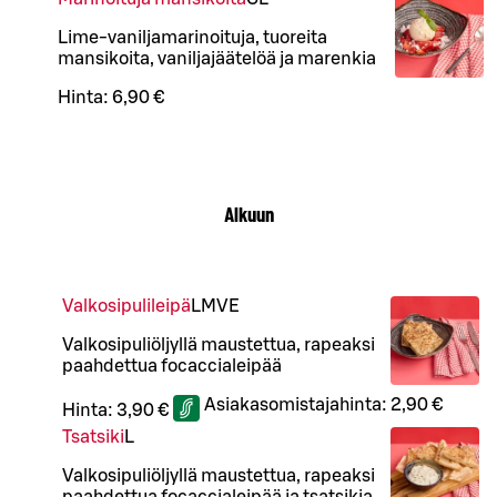
Lime-vaniljamarinoituja, tuoreita
mansikoita, vaniljajäätelöä ja marenkia
Hinta:
6,90 €
Alkuun
Valkosipulileipä
L
M
VE
Valkosipuliöljyllä maustettua, rapeaksi
paahdettua focaccialeipää
Asiakasomistajahinta:
2,90 €
Hinta:
3,90 €
Tsatsiki
L
Valkosipuliöljyllä maustettua, rapeaksi
paahdettua focaccialeipää ja tsatsikia