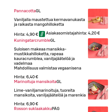
Pannacotta
G
L
Vaniljalla maustettua kermavanukasta
ja raikasta mangohilloketta
Asiakasomistajahinta:
4,20 €
Hinta:
4,90 €
Kuningatarcrumble
G
L
Suloisen makeaa mansikka-
mustikkahilloketta, rapeaa
kauracrumblea, vaniljajäätelöä ja
vadelmaa
Mahdollisuus valmistaa vegaanisena
Hinta:
6,40 €
Marinoituja mansikoita
G
L
Lime-vaniljamarinoituja, tuoreita
mansikoita, vaniljajäätelöä ja marenkia
Hinta:
6,90 €
Rosson suklaakakku
PÄ
G