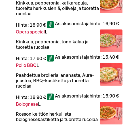
Kinkkua, pepperonia, katkarapuja,
tuoreita herkkusieniä, oliiveja ja tuoretta
rucolaa
Asiakasomistajahinta:
16,90 €
Hinta:
18,90 €
Opera special
L
Kinkkua, pepperonia, tonnikalaa ja
tuoretta rucolaa
Asiakasomistajahinta:
15,40 €
Hinta:
17,60 €
Pollo BBQ
L
Paahdettua broileria, ananasta, Aura-
juustoa, BBQ-kastiketta ja tuoretta
rucolaa
Asiakasomistajahinta:
16,90 €
Hinta:
18,90 €
Bolognese
L
Rosson keittiön herkullista
bolognesekastiketta ja tuoretta rucolaa