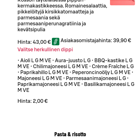
kermakastikkeessa. Romainesalaattia,
pikkelöityjä kirsikkatomaatteja ja
parmesaania sekä
parmesaaniperunagratiinia ja
kevätsipulia
Asiakasomistajahinta:
39,90 €
Hinta:
43,00 €
Valitse herkullinen dippi
• Aioli L G M VE • Aura-juusto L G • BBQ-kastike L G
M VE • Chilimajoneesi L G M VE • Crème Fraîche L G
• Paprikahillo L G M VE • Peperoncinoöljy L G M VE •
Majoneesi L G M VE • Parmesaanimajoneesi L G •
Paprikamajoneesi L G M VE • Basilikamajoneesi L G
M VE
Hinta:
2,00 €
Pasta & risotto