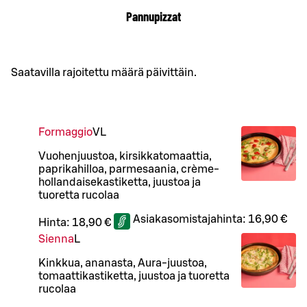
Pannupizzat
Saatavilla rajoitettu määrä päivittäin.
Formaggio
VL
Vuohenjuustoa, kirsikkatomaattia,
paprikahilloa, parmesaania, crème-
hollandaisekastiketta, juustoa ja
tuoretta rucolaa
Asiakasomistajahinta:
16,90 €
Hinta:
18,90 €
Sienna
L
Kinkkua, ananasta, Aura-juustoa,
tomaattikastiketta, juustoa ja tuoretta
rucolaa