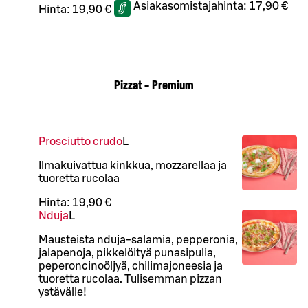
Asiakasomistajahinta:
17,90 €
Hinta:
19,90 €
Pizzat – Premium
Prosciutto crudo
L
Ilmakuivattua kinkkua, mozzarellaa ja
tuoretta rucolaa
Hinta:
19,90 €
Nduja
L
Mausteista nduja-salamia, pepperonia,
jalapenoja, pikkelöityä punasipulia,
peperoncinoöljyä, chilimajoneesia ja
tuoretta rucolaa. Tulisemman pizzan
ystävälle!