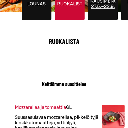
KAUSIMENUT
LOUNAS
RUOKALISTA
27.5.–22.9.
RUOKALISTA
Keittiömme suosittelee
Mozzarellaa ja tomaattia
G
L
Suussasulavaa mozzarellaa, pikkelöityjä
kirsikkatomaatteja, yrttiöljyä,