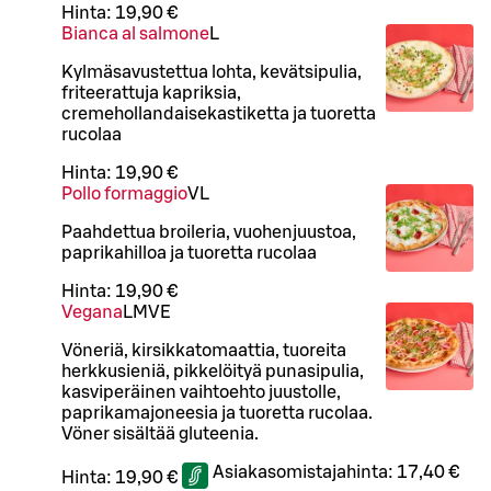
Hinta:
19,90 €
Bianca al salmone
L
Kylmäsavustettua lohta, kevätsipulia,
friteerattuja kapriksia,
cremehollandaisekastiketta ja tuoretta
rucolaa
Hinta:
19,90 €
Pollo formaggio
VL
Paahdettua broileria, vuohenjuustoa,
paprikahilloa ja tuoretta rucolaa
Hinta:
19,90 €
Vegana
L
M
VE
Vöneriä, kirsikkatomaattia, tuoreita
herkkusieniä, pikkelöityä punasipulia,
kasviperäinen vaihtoehto juustolle,
paprikamajoneesia ja tuoretta rucolaa.
Vöner sisältää gluteenia.
Asiakasomistajahinta:
17,40 €
Hinta:
19,90 €