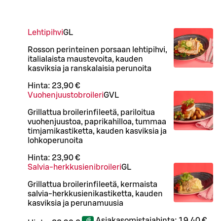
Lehtipihvi
G
L
Rosson perinteinen porsaan lehtipihvi,
italialaista maustevoita, kauden
kasviksia ja ranskalaisia perunoita
Hinta:
23,90 €
Vuohenjuustobroileri
G
VL
Grillattua broilerinfileetä, pariloitua
vuohenjuustoa, paprikahilloa, tummaa
timjamikastiketta, kauden kasviksia ja
lohkoperunoita
Hinta:
23,90 €
Salvia-herkkusienibroileri
G
L
Grillattua broilerinfileetä, kermaista
salvia-herkkusienikastiketta, kauden
kasviksia ja perunamuusia
Asiakasomistajahinta:
19,40 €