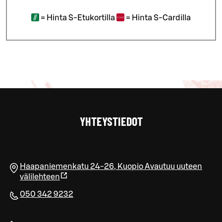
=
Hinta S-Etukortilla
=
Hinta S-Cardilla
YHTEYSTIEDOT
Haapaniemenkatu 24-26
,
Kuopio
Avautuu uuteen
välilehteen
050 342 9232