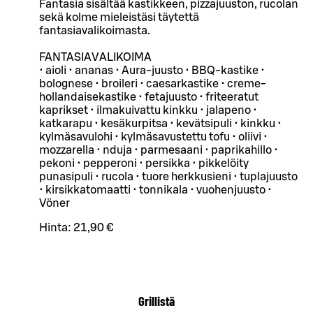
Fantasia sisältää kastikkeen, pizzajuuston, rucolan
sekä kolme mieleistäsi täytettä
fantasiavalikoimasta.
FANTASIAVALIKOIMA
• aioli • ananas • Aura-juusto • BBQ-kastike •
bolognese • broileri • caesarkastike • creme-
hollandaisekastike • fetajuusto • friteeratut
kaprikset • ilmakuivattu kinkku • jalapeno •
katkarapu • kesäkurpitsa • kevätsipuli • kinkku •
kylmäsavulohi • kylmäsavustettu tofu • oliivi •
mozzarella • nduja • parmesaani • paprikahillo •
pekoni • pepperoni • persikka • pikkelöity
punasipuli • rucola • tuore herkkusieni • tuplajuusto
• kirsikkatomaatti • tonnikala • vuohenjuusto •
Vöner
Hinta:
21,90 €
Grillistä