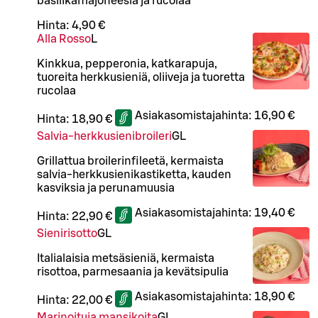
basilikamajoneesia ja rucolaa
Hinta:
4,90 €
Alla Rosso
L
Kinkkua, pepperonia, katkarapuja,
tuoreita herkkusieniä, oliiveja ja tuoretta
rucolaa
Asiakasomistajahinta:
16,90 €
Hinta:
18,90 €
Salvia-herkkusienibroileri
G
L
Grillattua broilerinfileetä, kermaista
salvia-herkkusienikastiketta, kauden
kasviksia ja perunamuusia
Asiakasomistajahinta:
19,40 €
Hinta:
22,90 €
Sienirisotto
G
L
Italialaisia metsäsieniä, kermaista
risottoa, parmesaania ja kevätsipulia
Asiakasomistajahinta:
18,90 €
Hinta:
22,00 €
Marinoituja mansikoita
G
L