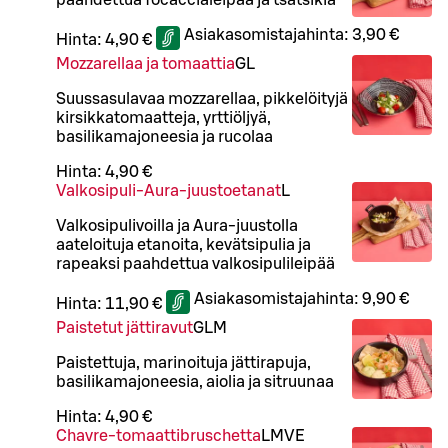
Asiakasomistajahinta:
3,90 €
Hinta:
4,90 €
Mozzarellaa ja tomaattia
G
L
Suussasulavaa mozzarellaa, pikkelöityjä
kirsikkatomaatteja, yrttiöljyä,
basilikamajoneesia ja rucolaa
Hinta:
4,90 €
Valkosipuli-Aura-juustoetanat
L
Valkosipulivoilla ja Aura-juustolla
aateloituja etanoita, kevätsipulia ja
rapeaksi paahdettua valkosipulileipää
Asiakasomistajahinta:
9,90 €
Hinta:
11,90 €
Paistetut jättiravut
G
L
M
Paistettuja, marinoituja jättirapuja,
basilikamajoneesia, aiolia ja sitruunaa
Hinta:
4,90 €
Chavre-tomaattibruschetta
L
M
VE