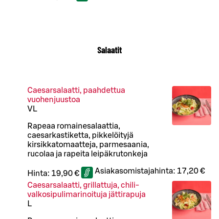
Salaatit
Caesarsalaatti, paahdettua
vuohenjuustoa
VL
Rapeaa romainesalaattia,
caesarkastiketta, pikkelöityjä
kirsikkatomaatteja, parmesaania,
rucolaa ja rapeita leipäkrutonkeja
Asiakasomistajahinta:
17,20 €
Hinta:
19,90 €
Caesarsalaatti, grillattuja, chili-
valkosipulimarinoituja jättirapuja
L