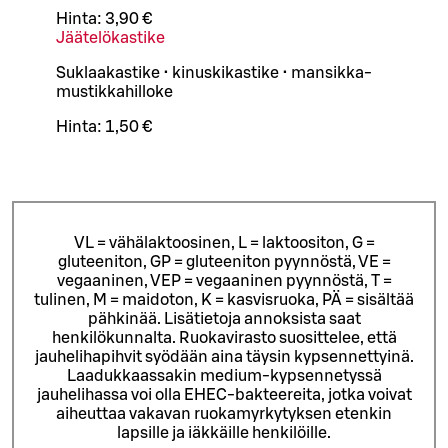
Hinta:
3,90 €
Jäätelökastike
Suklaakastike • kinuskikastike • mansikka-
mustikkahilloke
Hinta:
1,50 €
VL = vähälaktoosinen, L = laktoositon, G =
gluteeniton, GP = gluteeniton pyynnöstä, VE =
vegaaninen, VEP = vegaaninen pyynnöstä, T =
tulinen, M = maidoton, K = kasvisruoka, PÄ = sisältää
pähkinää. Lisätietoja annoksista saat
henkilökunnalta.
Ruokavirasto suosittelee, että
jauhelihapihvit syödään aina täysin kypsennettyinä.
Laadukkaassakin medium-kypsennetyssä
jauhelihassa voi olla EHEC-bakteereita, jotka voivat
aiheuttaa vakavan ruokamyrkytyksen etenkin
lapsille ja iäkkäille henkilöille.