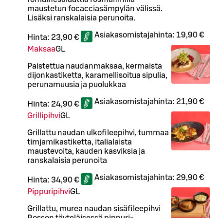
maustetun focacciasämpylän välissä.
Lisäksi ranskalaisia perunoita.
Asiakasomistajahinta:
19,90 €
Hinta:
23,90 €
Maksaa
G
L
Paistettua naudanmaksaa, kermaista
dijonkastiketta, karamellisoitua sipulia,
perunamuusia ja puolukkaa
Asiakasomistajahinta:
21,90 €
Hinta:
24,90 €
Grillipihvi
G
L
Grillattu naudan ulkofileepihvi, tummaa
timjamikastiketta, italialaista
maustevoita, kauden kasviksia ja
ranskalaisia perunoita
Asiakasomistajahinta:
29,90 €
Hinta:
34,90 €
Pippuripihvi
G
L
Grillattu, murea naudan sisäfileepihvi
Rosson täyteläisessä pippuri-