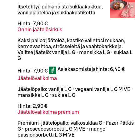
Itsetehtyä pähkinäistä suklaakakkua,
vaniljajäätelöä ja suklaakastiketta
Hinta:
7,90 €
Onnin jäätelösirkus
Kaksi palloa jäätelöä, kastike valintasi mukaan,
kermavaahtoa, strösseleitä ja vaahtokarkkeja.
Valitse jäätelö: vanilja L G • mansikka L G • suklaa L
G
Asiakasomistajahinta:
6,40 €
Hinta:
7,90 €
Jäätelövalikoima
Jäätelöpallo: vanilja L G • vegaani vanilja L G M VE •
mansikka L G • suklaa L G
Hinta:
2,90 €
Jäätelövalikoima premium
Premium-jäätelöpallo: valkosuklaa G • Fazer Pätkis
G • proseccosorbetti L G M VE • mango-
passionsorbetti L G M VE