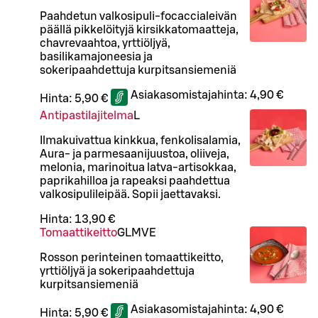
Paahdetun valkosipuli-focaccialeivän
päällä pikkelöityjä kirsikkatomaatteja,
chavrevaahtoa, yrttiöljyä,
basilikamajoneesia ja
sokeripaahdettuja kurpitsansiemeniä
Asiakasomistajahinta:
4,90 €
Hinta:
5,90 €
Antipastilajitelma
L
Ilmakuivattua kinkkua, fenkolisalamia,
Aura- ja parmesaanijuustoa, oliiveja,
melonia, marinoitua latva-artisokkaa,
paprikahilloa ja rapeaksi paahdettua
valkosipulileipää. Sopii jaettavaksi.
Hinta:
13,90 €
Tomaattikeitto
G
L
M
VE
Rosson perinteinen tomaattikeitto,
yrttiöljyä ja sokeripaahdettuja
kurpitsansiemeniä
Asiakasomistajahinta:
4,90 €
Hinta:
5,90 €