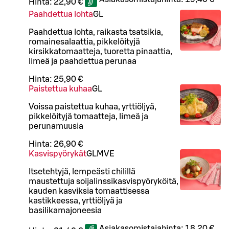
Hinta:
22,90 €
Paahdettua lohta
G
L
Paahdettua lohta, raikasta tsatsikia,
romainesalaattia, pikkelöityjä
kirsikkatomaatteja, tuoretta pinaattia,
limeä ja paahdettua perunaa
Hinta:
25,90 €
Paistettua kuhaa
G
L
Voissa paistettua kuhaa, yrttiöljyä,
pikkelöityjä tomaatteja, limeä ja
perunamuusia
Hinta:
26,90 €
Kasvispyörykät
G
L
M
VE
Itsetehtyjä, lempeästi chilillä
maustettuja soijalinssikasvispyöryköitä,
kauden kasviksia tomaattisessa
kastikkeessa, yrttiöljyä ja
basilikamajoneesia
Asiakasomistajahinta:
18,20 €