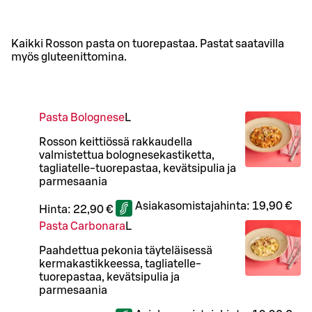
Kaikki Rosson pasta on tuorepastaa. Pastat saatavilla
myös gluteenittomina.
Pasta Bolognese
L
Rosson keittiössä rakkaudella
valmistettua bolognesekastiketta,
tagliatelle-tuorepastaa, kevätsipulia ja
parmesaania
Asiakasomistajahinta:
19,90 €
Hinta:
22,90 €
Pasta Carbonara
L
Paahdettua pekonia täyteläisessä
kermakastikkeessa, tagliatelle-
tuorepastaa, kevätsipulia ja
parmesaania