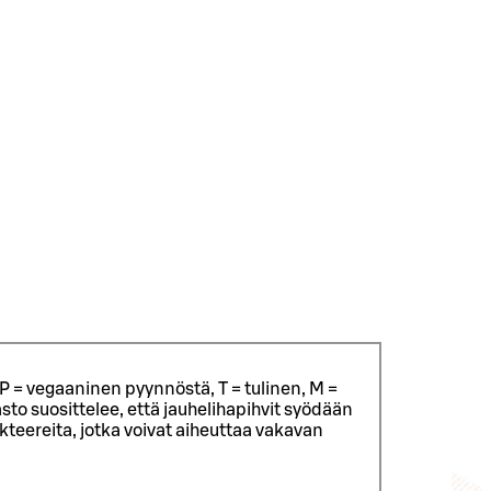
P = vegaaninen pyynnöstä, T = tulinen, M =
sto suosittelee, että jauhelihapihvit syödään
eereita, jotka voivat aiheuttaa vakavan