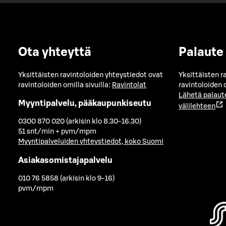
Ota yhteyttä
Palaute
Yksittäisten ravintoloiden yhteystiedot ovat
Yksittäisten r
ravintoloiden omilla sivuilla:
Ravintolat
ravintoloiden o
Lähetä palaut
Myyntipalvelu, pääkaupunkiseutu
välilehteen
0300 870 020 (arkisin klo 8.30-16.30)
51 snt/min + pvm/mpm
Myyntipalveluiden yhteystiedot, koko Suomi
Asiakasomistajapalvelu
010 76 5858 (arkisin klo 9-16)
pvm/mpm