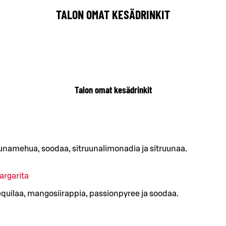
TALON OMAT KESÄDRINKIT
Talon omat kesädrinkit
uunamehua, soodaa, sitruunalimonadia ja sitruunaa.
rgarita
tequilaa, mangosiirappia, passionpyree ja soodaa.