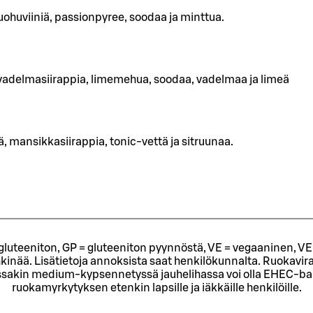
uohuviiniä, passionpyree, soodaa ja minttua.
vadelmasiirappia, limemehua, soodaa, vadelmaa ja limeä
, mansikkasiirappia, tonic-vettä ja sitruunaa.
= gluteeniton, GP = gluteeniton pyynnöstä, VE = vegaaninen, VE
kinää. Lisätietoja annoksista saat henkilökunnalta.
Ruokavira
sakin medium-kypsennetyssä jauhelihassa voi olla EHEC-bakt
ruokamyrkytyksen etenkin lapsille ja iäkkäille henkilöille.