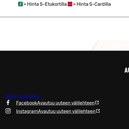
=
Hinta S-Etukortilla
=
Hinta S-Cardilla
A
Anna palautetta
Facebook
Avautuu uuteen välilehteen
Instagram
Avautuu uuteen välilehteen