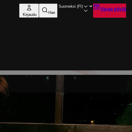
Varaa pöytä
Hae
Kirjaudu