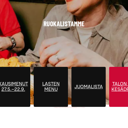
RUOKALISTAMME
KAUSIMENUT
LASTEN
TALON
JUOMALISTA
27.5.–22.9.
MENU
KESÄDR