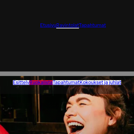
Etusivu
Ravintolat
Tapahtumat
Esittely
Ruokalista
Tapahtumat
Kokoukset ja juhlat