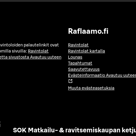
Raflaamo.fi
avintoloiden palautelinkit ovat
Ravintolat
milla sivuilla:
Ravintolat
Ravintolat kartalla
etta sivustosta
Avautuu uuteen
Lounas
Tapahtumat
Saavutettavuus
Evästeinformaatio
Avautuu uuteen
Muuta evästeasetuksia
SOK Matkailu- & ravitsemiskaupan ketj