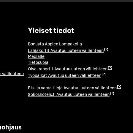
Yleiset tiedot
Bonusta Applen Lompakolla
Lahjakortit
Avautuu uuteen välilehteen
Medialle
Tietosuoja
Oiva-raportit
Avautuu uuteen välilehteen
 välilehteen
Työpaikat
Avautuu uuteen välilehteen
Etsi ja varaa tiloja
Avautuu uuteen välilehteen
Sokoshotels.fi
Avautuu uuteen välilehteen
uohjaus