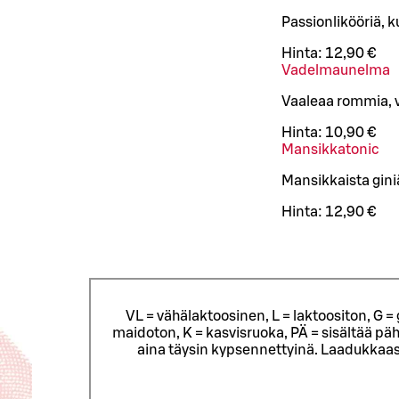
Passionlikööriä, k
Hinta:
12,90 €
Vadelmaunelma
Vaaleaa rommia, 
Hinta:
10,90 €
Mansikkatonic
Mansikkaista giniä
Hinta:
12,90 €
VL = vähälaktoosinen, L = laktoositon, G 
maidoton, K = kasvisruoka, PÄ = sisältää päh
aina täysin kypsennettyinä. Laadukkaas