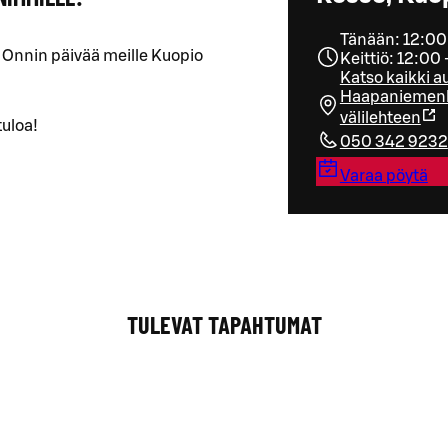
Tänään: 12:00
 Onnin päivää meille Kuopio
Keittiö: 12:00 
Katso kaikki a
Haapaniemenk
välilehteen
tuloa!
050 342 9232
Varaa pöytä
TULEVAT TAPAHTUMAT