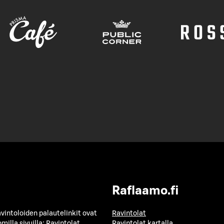
Raflaamo.fi
avintoloiden palautelinkit ovat
Ravintolat
milla sivuilla:
Ravintolat
Ravintolat kartalla