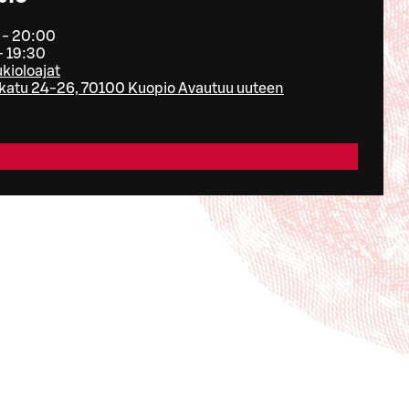
 - 20:00
- 19:30
ukioloajat
atu 24-26, 70100 Kuopio
Avautuu uuteen