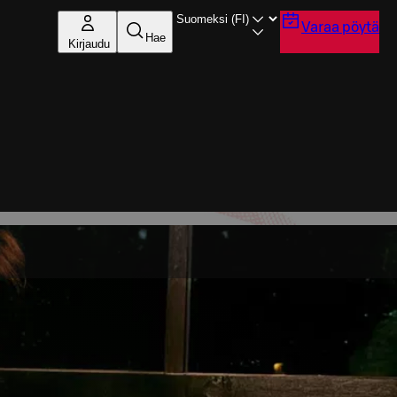
Varaa pöytä
Hae
Kirjaudu