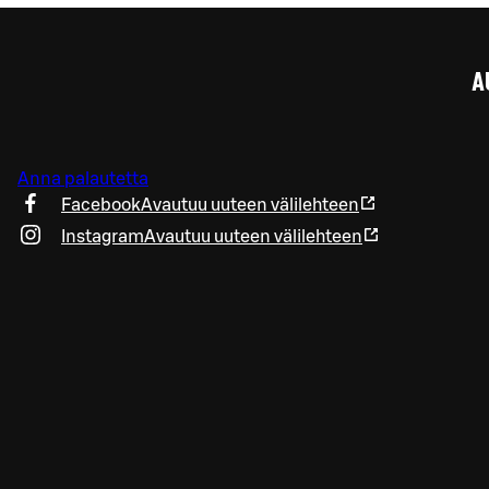
A
Anna palautetta
Facebook
Avautuu uuteen välilehteen
Instagram
Avautuu uuteen välilehteen