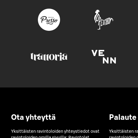
Ota yhteyttä
Palaute
Yksittäisten ravintoloiden yhteystiedot ovat
Yksittäisten r
ravintoloiden omilla sivuilla:
Ravintolat
ravintoloiden o