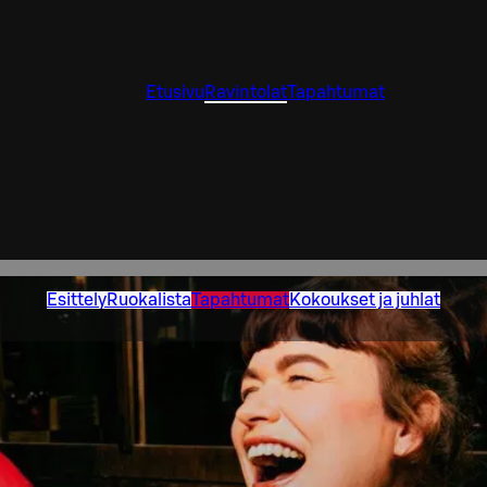
Etusivu
Ravintolat
Tapahtumat
Esittely
Ruokalista
Tapahtumat
Kokoukset ja juhlat