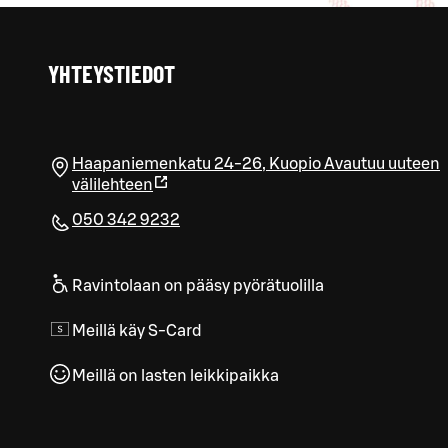
YHTEYSTIEDOT
Haapaniemenkatu 24-26
,
Kuopio
Avautuu uuteen
välilehteen
050 342 9232
Ravintolaan on pääsy pyörätuolilla
Meillä käy S-Card
Meillä on lasten leikkipaikka