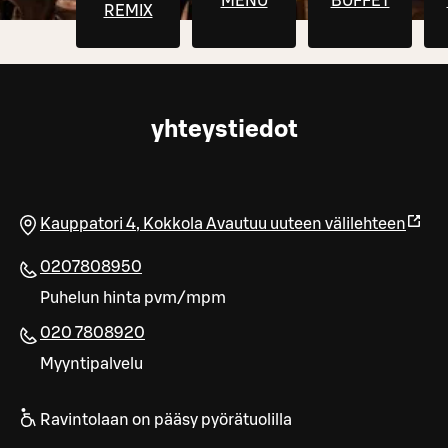
MENU
BUFFET
REMIX
yhteystiedot
Kauppatori 4
,
Kokkola
Avautuu uuteen välilehteen
0207808950
Puhelun hinta pvm/mpm
020 7808920
Myyntipalvelu
Ravintolaan on pääsy pyörätuolilla