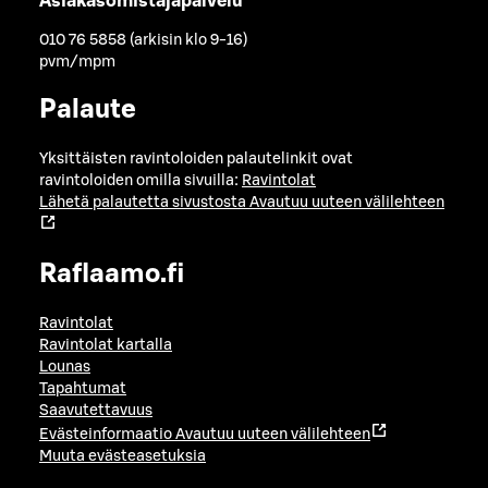
Asiakasomistajapalvelu
010 76 5858 (arkisin klo 9-16)
pvm/mpm
Palaute
Yksittäisten ravintoloiden palautelinkit ovat
ravintoloiden omilla sivuilla:
Ravintolat
Lähetä palautetta sivustosta
Avautuu uuteen välilehteen
Raflaamo.fi
Ravintolat
Ravintolat kartalla
Lounas
Tapahtumat
Saavutettavuus
Evästeinformaatio
Avautuu uuteen välilehteen
Muuta evästeasetuksia