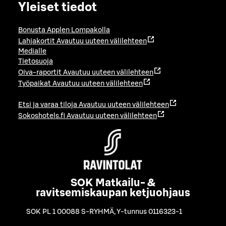
Yleiset tiedot
Bonusta Applen Lompakolla
Lahjakortit
Avautuu uuteen välilehteen
Medialle
Tietosuoja
Oiva-raportit
Avautuu uuteen välilehteen
Työpaikat
Avautuu uuteen välilehteen
Etsi ja varaa tiloja
Avautuu uuteen välilehteen
Sokoshotels.fi
Avautuu uuteen välilehteen
SOK Matkailu- &
ravitsemiskaupan ketjuohjaus
SOK PL 1 00088 S-RYHMÄ
,
Y-tunnus 0116323-1