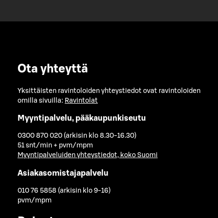
Ota yhteyttä
Yksittäisten ravintoloiden yhteystiedot ovat ravintoloiden
omilla sivuilla:
Ravintolat
Myyntipalvelu, pääkaupunkiseutu
0300 870 020 (arkisin klo 8.30-16.30)
51 snt/min + pvm/mpm
Myyntipalveluiden yhteystiedot, koko Suomi
Asiakasomistajapalvelu
010 76 5858 (arkisin klo 9-16)
pvm/mpm