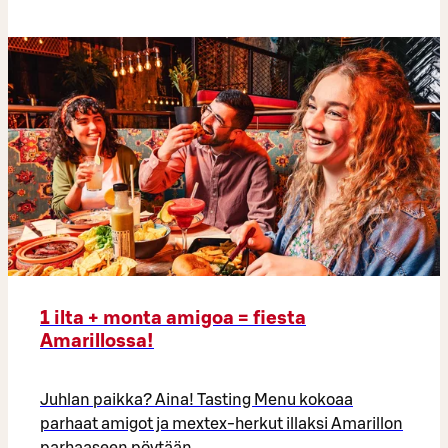
1 ilta + monta amigoa = fiesta
Amarillossa!
Juhlan paikka? Aina! Tasting Menu kokoaa
parhaat amigot ja mextex-herkut illaksi Amarillon
parhaaseen pöytään.