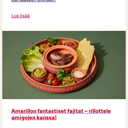
Lue lisää
Amarillon fantastiset fajitat – rillottele
amigojen kanssa!