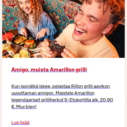
Amigo, muista Amarillon grilli
Kun isonälkä iskee, pelastaa Rillon grilli aavikon
uuvuttaman amigon. Maistele Amarillon
legendaariset grilliherkut S-Etukortilla alk. 20,90
€. Muy bien!
Lue lisää