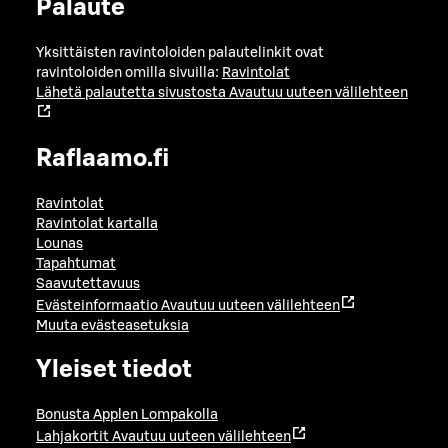
Palaute
Yksittäisten ravintoloiden palautelinkit ovat
ravintoloiden omilla sivuilla:
Ravintolat
Lähetä palautetta sivustosta
Avautuu uuteen välilehteen
Raflaamo.fi
Ravintolat
Ravintolat kartalla
Lounas
Tapahtumat
Saavutettavuus
Evästeinformaatio
Avautuu uuteen välilehteen
Muuta evästeasetuksia
Yleiset tiedot
Bonusta Applen Lompakolla
Lahjakortit
Avautuu uuteen välilehteen