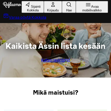
Siirry pääsisältöön
Sijainti
Avaa
Kokkola
Kirjaudu
Hae
mobiilivalikko
Varaa pöytä
Kokkola
Kaikista Ässin lista kesään
Katso ravintolat
Mikä maistuisi?