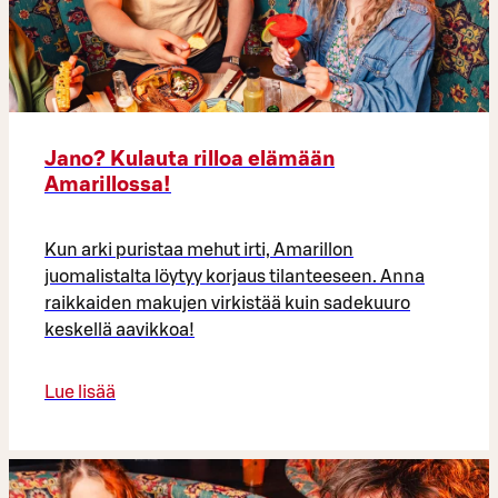
Jano? Kulauta rilloa elämään
Amarillossa!
Kun arki puristaa mehut irti, Amarillon
juomalistalta löytyy korjaus tilanteeseen. Anna
raikkaiden makujen virkistää kuin sadekuuro
keskellä aavikkoa!
Lue lisää