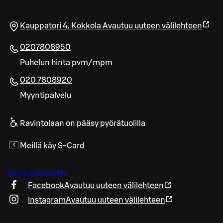
Kauppatori 4
,
Kokkola
Avautuu uuteen välilehteen
0207808950
Puhelun hinta pvm/mpm
020 7808920
Myyntipalvelu
Ravintolaan on pääsy pyörätuolilla
Meillä käy S-Card
Anna palautetta
Facebook
Avautuu uuteen välilehteen
Instagram
Avautuu uuteen välilehteen