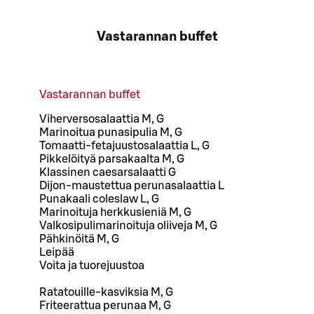
Vastarannan buffet
Vastarannan buffet
Viherversosalaattia M, G
Marinoitua punasipulia M, G
Tomaatti-fetajuustosalaattia L, G
Pikkelöityä parsakaalta M, G
Klassinen caesarsalaatti G
Dijon-maustettua perunasalaattia L
Punakaali coleslaw L, G
Marinoituja herkkusieniä M, G
Valkosipulimarinoituja oliiveja M, G
Pähkinöitä M, G
Leipää
Voita ja tuorejuustoa
Ratatouille-kasviksia M, G
Friteerattua perunaa M, G