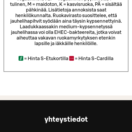
tulinen, M = maidoton, K = kasvisruoka, PÄ = sisältää
pähkinää. Lisätietoja annoksista saat
henkilökunnalta.
Ruokavirasto suosittelee, että
jauhelihapihvit syödään aina täysin kypsennettyinä.
Laadukkaassakin medium-kypsennetyssä
jauhelihassa voi olla EHEC-bakteereita, jotka voivat
aiheuttaa vakavan ruokamyrkytyksen etenkin
lapsille ja iäkkäille henkilöille.
=
Hinta S-Etukortilla
=
Hinta S-Cardilla
yhteystiedot