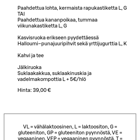
Paahdettua lohta, kermaista rapukastiketta L, G
TAI
Paahdettua kananpoikaa, tummaa
viikunakastiketta L, G
Kasvisruoka erikseen pyydettäessä
Halloumi–punajuuripihvit sekä yrttijugurttia L, K
Kahvi ja tee
Jälkiruoka
Suklaakakkua, suklaakinuskia ja
vadelmakompottia L + 5€/hlö
Hinta:
39,00 €
VL = vähälaktoosinen, L = laktoositon, G =
gluteeniton, GP = gluteeniton pyynnöstä, VE =
vegaaninen, VEP = vegaaninen pyynnöstä, T =