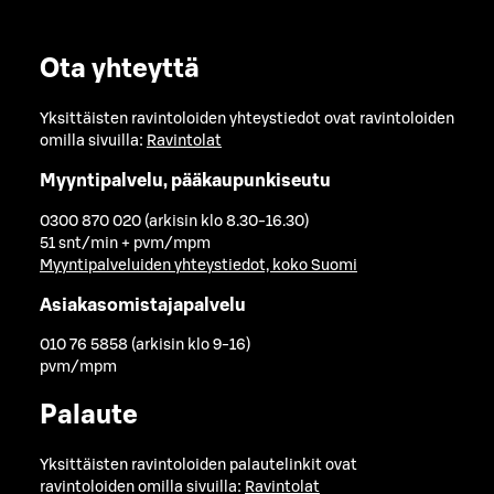
Ota yhteyttä
Yksittäisten ravintoloiden yhteystiedot ovat ravintoloiden
omilla sivuilla:
Ravintolat
Myyntipalvelu, pääkaupunkiseutu
0300 870 020 (arkisin klo 8.30-16.30)
51 snt/min + pvm/mpm
Myyntipalveluiden yhteystiedot, koko Suomi
Asiakasomistajapalvelu
010 76 5858 (arkisin klo 9-16)
pvm/mpm
Palaute
Yksittäisten ravintoloiden palautelinkit ovat
ravintoloiden omilla sivuilla:
Ravintolat