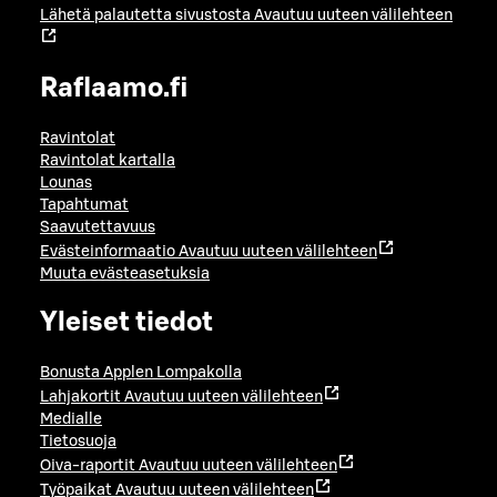
Lähetä palautetta sivustosta
Avautuu uuteen välilehteen
Raflaamo.fi
Ravintolat
Ravintolat kartalla
Lounas
Tapahtumat
Saavutettavuus
Evästeinformaatio
Avautuu uuteen välilehteen
Muuta evästeasetuksia
Yleiset tiedot
Bonusta Applen Lompakolla
Lahjakortit
Avautuu uuteen välilehteen
Medialle
Tietosuoja
Oiva-raportit
Avautuu uuteen välilehteen
Työpaikat
Avautuu uuteen välilehteen