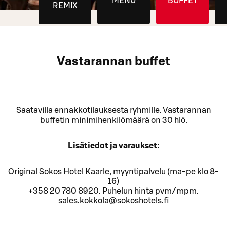
MENU
BUFFET
REMIX
Vastarannan buffet
Saatavilla ennakkotilauksesta ryhmille. Vastarannan
buffetin minimihenkilömäärä on 30 hlö.
Lisätiedot ja varaukset:
Original Sokos Hotel Kaarle, myyntipalvelu (ma-pe klo 8-
16)
+358 20 780 8920. Puhelun hinta pvm/mpm.
sales.kokkola@sokoshotels.fi