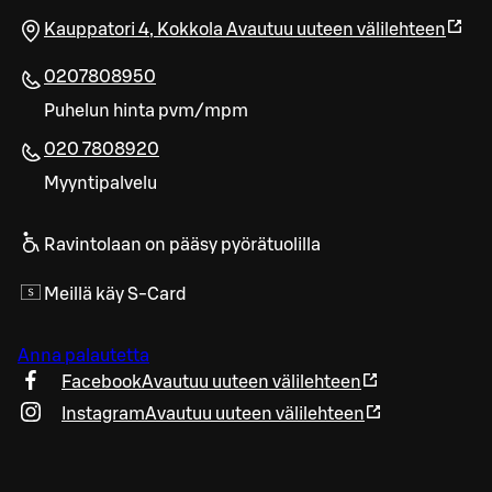
Kauppatori 4
,
Kokkola
Avautuu uuteen välilehteen
0207808950
Puhelun hinta pvm/mpm
020 7808920
Myyntipalvelu
Ravintolaan on pääsy pyörätuolilla
Meillä käy S-Card
Anna palautetta
Facebook
Avautuu uuteen välilehteen
Instagram
Avautuu uuteen välilehteen