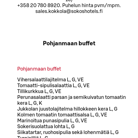
+358 20 780 8920. Puhelun hinta pvm/mpm.
sales.kokkola@sokoshotels.fi
Pohjanmaan buffet
Pohjanmaan buffet
Vihersalaattilajitelma L, G, VE
Tomaatti-sipulisalaattia L, G, VE
Tillikurkkua L, G, VE
Perunasalaatti parsan ja semikuivatun tomaatin
kera L, G, K
Jukkolan juustolajitelma hillokkeen kera L, G
Kolmen tomaatin tomaattisalsa L, G, VE
Marinoitua punasipulia L, G, VE
Sokerisuolattua lohta L, G
Siikatartar, ruohosipulia sekä lohenmätiä L, G