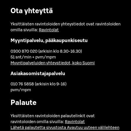
Ota yhteyttä
Yksittäisten ravintoloiden yhteystiedot ovat ravintoloiden
omilla sivuilla:
Ravintolat
Myyntipalvelu, pääkaupunkiseutu
0300 870 020 (arkisin klo 8.30-16.30)
51 snt/min + pvm/mpm
Myyntipalveluiden yhteystiedot, koko Suomi
Asiakasomistajapalvelu
010 76 5858 (arkisin klo 9-16)
pvm/mpm
Palaute
Yksittäisten ravintoloiden palautelinkit ovat
ravintoloiden omilla sivuilla:
Ravintolat
Lähetä palautetta sivustosta
Avautuu uuteen välilehteen