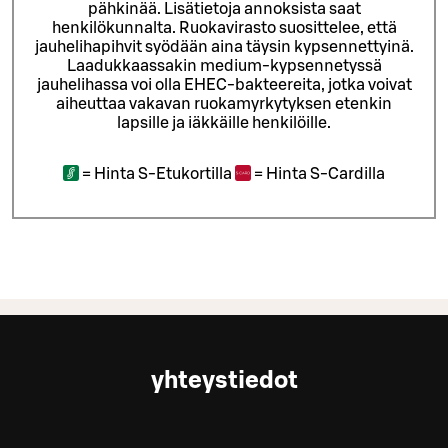
pähkinää. Lisätietoja annoksista saat
henkilökunnalta.
Ruokavirasto suosittelee, että
jauhelihapihvit syödään aina täysin kypsennettyinä.
Laadukkaassakin medium-kypsennetyssä
jauhelihassa voi olla EHEC-bakteereita, jotka voivat
aiheuttaa vakavan ruokamyrkytyksen etenkin
lapsille ja iäkkäille henkilöille.
=
Hinta S-Etukortilla
=
Hinta S-Cardilla
yhteystiedot