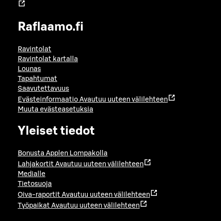
Raflaamo.fi
Ravintolat
Ravintolat kartalla
Lounas
Tapahtumat
Saavutettavuus
Evästeinformaatio
Avautuu uuteen välilehteen
Muuta evästeasetuksia
Yleiset tiedot
Bonusta Applen Lompakolla
Lahjakortit
Avautuu uuteen välilehteen
Medialle
Tietosuoja
Oiva-raportit
Avautuu uuteen välilehteen
Työpaikat
Avautuu uuteen välilehteen