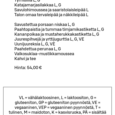
Tyrnisilliä L, G
Katajamarjasilakkaa L, G
Savulohimoussea ja saaristolaisleipää L
Talon omaa tervaleipää ja näkkileipää L
Savustettua porsaan niskaa L, G
Paahtopaistia ja tummaa timjamikastiketta L, G
Kananpoikaa ja mustaherukkakastiketta L, G
Juurespihvejä ja yrttijugurttia L, G, VE
Uunijuureksia L, G, VE
Paahdettua perunaa L, G
Valkosuklaa-mustikkamoussea
Kahvi ja tee
Hinta:
54,00 €
VL = vähälaktoosinen, L = laktoositon, G =
gluteeniton, GP = gluteeniton pyynnöstä, VE =
vegaaninen, VEP = vegaaninen pyynnöstä, T =
tulinen, M = maidoton, K = kasvisruoka, PÄ = sisältää