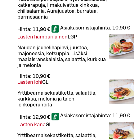
katkarapuja, ilmakuivattua kinkkua,
chilisalamia, Aurajuustoa, burrataa,
parmesaania
Asiakasomistajahinta:
10,90 €
Hinta:
11,90 €
Lasten hampurilainen
L
GP
Naudan jauhelihapihvi, juustoa,
majoneesia, ketsuppia. Lisäksi
maalaisranskalaisia, salaattia, kurkkua
ja melonia
Hinta:
10,90 €
Lasten lohi
G
L
Yrttibearnaisekastiketta, salaattia,
kurkkua, melonia ja talon
lohkoperunoita
Asiakasomistajahinta:
11,90 €
Hinta:
12,90 €
Lasten kana
G
L
Yrttibearnaisekastiketta, salaattia,