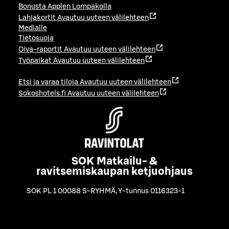
Bonusta Applen Lompakolla
Lahjakortit
Avautuu uuteen välilehteen
Medialle
Tietosuoja
Oiva-raportit
Avautuu uuteen välilehteen
Työpaikat
Avautuu uuteen välilehteen
Etsi ja varaa tiloja
Avautuu uuteen välilehteen
Sokoshotels.fi
Avautuu uuteen välilehteen
SOK Matkailu- &
ravitsemiskaupan ketjuohjaus
SOK PL 1 00088 S-RYHMÄ
,
Y-tunnus 0116323-1