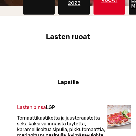
RUOAT
E
2026
M
Lasten ruoat
Lapsille
Lasten pinsa
L
GP
Tomaattikastiketta ja juustoraastetta
sekä kaksi valinnaista täytettä;
karamellisoitua sipulia, pikkutomaattia,
marinoitu punasipulia, kylmäsavulohta,