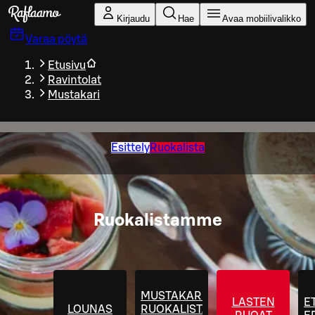
Siirry pääsisältöön
Kirjaudu
Hae
Avaa mobiilivalikko
Varaa pöytä
Etusivu
Ravintolat
Mustakari
Esittely
Ruokalista
Ruokalistamme
MUSTAKARIN
LASTEN
E
LOUNAS
RUOKALISTA