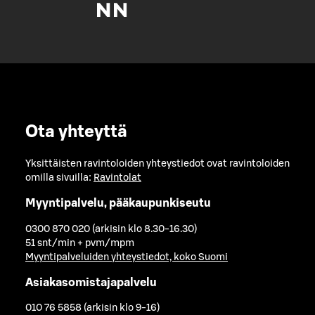
Ota yhteyttä
Yksittäisten ravintoloiden yhteystiedot ovat ravintoloiden
omilla sivuilla:
Ravintolat
Myyntipalvelu, pääkaupunkiseutu
0300 870 020 (arkisin klo 8.30-16.30)
51 snt/min + pvm/mpm
Myyntipalveluiden yhteystiedot, koko Suomi
Asiakasomistajapalvelu
010 76 5858 (arkisin klo 9-16)