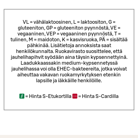
VL = vähälaktoosinen, L = laktoositon, G =
gluteeniton, GP = gluteeniton pyynnöstä, VE =
vegaaninen, VEP = vegaaninen pyynnöstä, T =
tulinen, M = maidoton, K = kasvisruoka, PÄ = sisältää
pähkinää. Lisätietoja annoksista saat
henkilökunnalta.
Ruokavirasto suosittelee, että
jauhelihapihvit syödään aina täysin kypsennettyinä.
Laadukkaassakin medium-kypsennetyssä
jauhelihassa voi olla EHEC-bakteereita, jotka voivat
aiheuttaa vakavan ruokamyrkytyksen etenkin
lapsille ja iäkkäille henkilöille.
=
Hinta S-Etukortilla
=
Hinta S-Cardilla