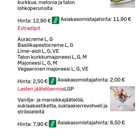
kurkkua, melonia ja talon
lohkoperunoita
Asiakasomistajahinta:
11,90 €
Hinta:
12,90 €
Extradipit
Auracreme L, G
Basilikapestocreme L, G
Lime-aioli L, G, VE
Talon kurkkumajoneesi L, G, M
Majoneesi L, G, M
Vegaaninen majoneesi L, G, VE
Asiakasomistajahinta:
2,00 €
Hinta:
2,50 €
Lasten jäätelöannos
L
GP
Vanilja- ja mansikkajäätelöä,
suklaakastiketta, suklaakierrevohveli ja
strösseleitä
Asiakasomistajahinta:
6,50 €
Hinta:
7,90 €