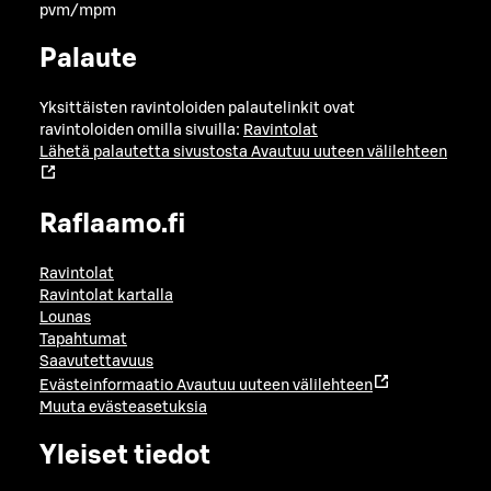
pvm/mpm
Palaute
Yksittäisten ravintoloiden palautelinkit ovat
ravintoloiden omilla sivuilla:
Ravintolat
Lähetä palautetta sivustosta
Avautuu uuteen välilehteen
Raflaamo.fi
Ravintolat
Ravintolat kartalla
Lounas
Tapahtumat
Saavutettavuus
Evästeinformaatio
Avautuu uuteen välilehteen
Muuta evästeasetuksia
Yleiset tiedot