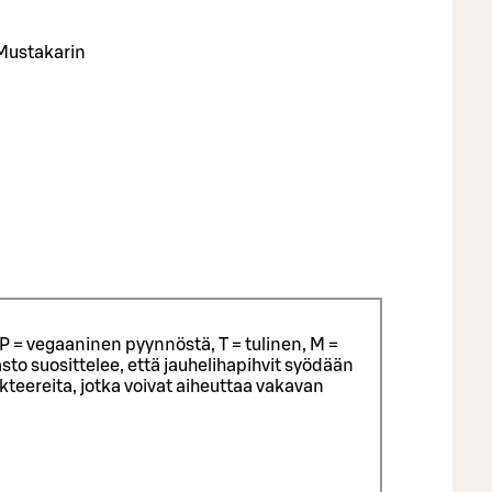
 Mustakarin
P = vegaaninen pyynnöstä, T = tulinen, M =
sto suosittelee, että jauhelihapihvit syödään
eereita, jotka voivat aiheuttaa vakavan