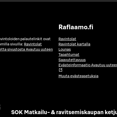
Raflaamo.fi
avintoloiden palautelinkit ovat
Ravintolat
milla sivuilla:
Ravintolat
Ravintolat kartalla
etta sivustosta
Avautuu uuteen
Lounas
Tapahtumat
Saavutettavuus
Evästeinformaatio
Avautuu uuteen
Muuta evästeasetuksia
SOK Matkailu- & ravitsemiskaupan ketj