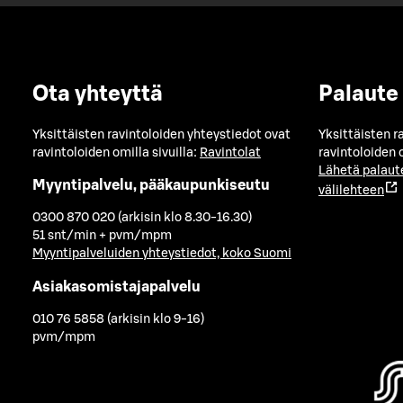
Ota yhteyttä
Palaute
Yksittäisten ravintoloiden yhteystiedot ovat
Yksittäisten r
ravintoloiden omilla sivuilla:
Ravintolat
ravintoloiden o
Lähetä palaut
Myyntipalvelu, pääkaupunkiseutu
välilehteen
0300 870 020 (arkisin klo 8.30-16.30)
51 snt/min + pvm/mpm
Myyntipalveluiden yhteystiedot, koko Suomi
Asiakasomistajapalvelu
010 76 5858 (arkisin klo 9-16)
pvm/mpm