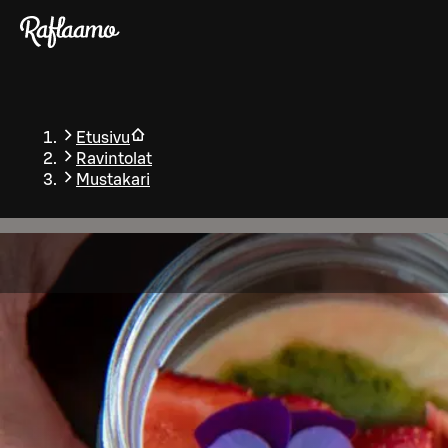
Siirry pääsisältöön
Etusivu
Ravintolat
Mustakari