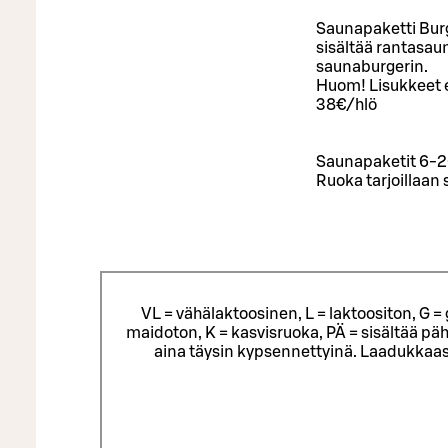
Saunapaketti Bur
sisältää rantasaun
saunaburgerin.
Huom! Lisukkeet es
38€/hlö
Saunapaketit 6-20
Ruoka tarjoillaan
VL = vähälaktoosinen, L = laktoositon, G 
maidoton, K = kasvisruoka, PÄ = sisältää päh
aina täysin kypsennettyinä. Laadukkaas