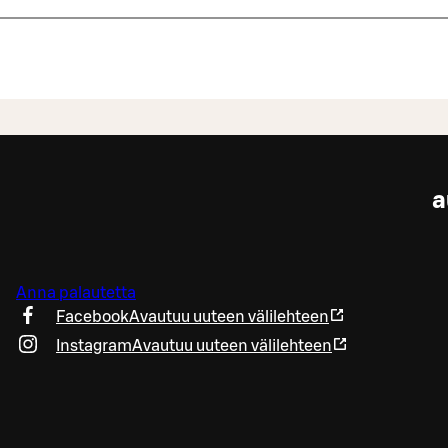
a
Anna palautetta
Facebook
Avautuu uuteen välilehteen
Instagram
Avautuu uuteen välilehteen