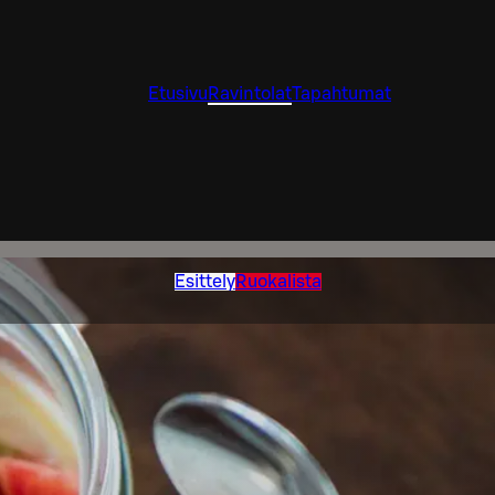
Etusivu
Ravintolat
Tapahtumat
Esittely
Ruokalista