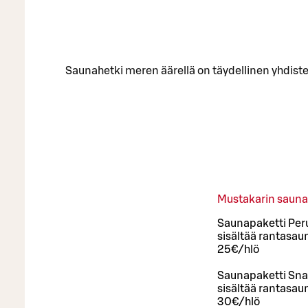
Saunahetki meren äärellä on täydellinen yhdiste
Mustakarin sauna
Saunapaketti Per
sisältää rantasaun
25€/hlö
Saunapaketti Sn
sisältää rantasaun
30€/hlö