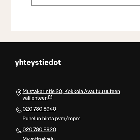
yhteystiedot
Mustakarintie 20
,
Kokkola
Avautuu uuteen
välilehteen
020 780 8940
Puhelun hinta pvm/mpm
020 780 8920
Myyntipalvelu