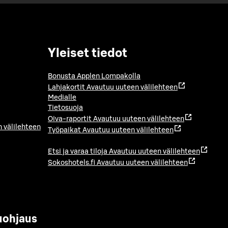
Yleiset tiedot
Bonusta Applen Lompakolla
Lahjakortit
Avautuu uuteen välilehteen
Medialle
Tietosuoja
Oiva-raportit
Avautuu uuteen välilehteen
 välilehteen
Työpaikat
Avautuu uuteen välilehteen
Etsi ja varaa tiloja
Avautuu uuteen välilehteen
Sokoshotels.fi
Avautuu uuteen välilehteen
uohjaus