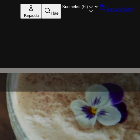
Varaa pöytä
Hae
Kirjaudu