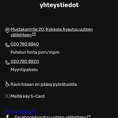
yhteystiedot
Mustakarintie 20
,
Kokkola
Avautuu uuteen
välilehteen
020 780 8940
Puhelun hinta pvm/mpm
020 780 8920
Myyntipalvelu
Ravintolaan on pääsy pyörätuolilla
Meillä käy S-Card
Anna palautetta
Facebook
Avautuu uuteen välilehteen