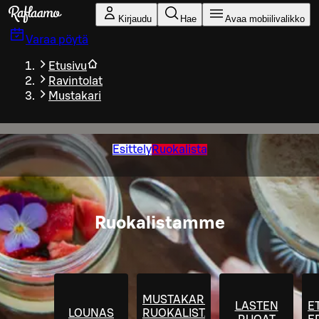
Siirry pääsisältöön
Kirjaudu
Hae
Avaa mobiilivalikko
Varaa pöytä
Etusivu
Ravintolat
Mustakari
Esittely
Ruokalista
Ruokalistamme
MUSTAKARIN
LASTEN
E
LOUNAS
RUOKALISTA