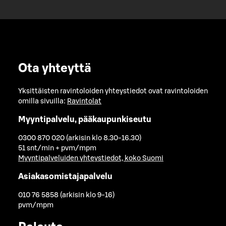
Ota yhteyttä
Yksittäisten ravintoloiden yhteystiedot ovat ravintoloiden
omilla sivuilla:
Ravintolat
Myyntipalvelu, pääkaupunkiseutu
0300 870 020 (arkisin klo 8.30-16.30)
51 snt/min + pvm/mpm
Myyntipalveluiden yhteystiedot, koko Suomi
Asiakasomistajapalvelu
010 76 5858 (arkisin klo 9-16)
pvm/mpm