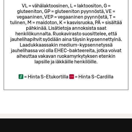
VL = vähälaktoosinen, L = laktoositon, G =
gluteeniton, GP = gluteeniton pyynnöstä, VE =
vegaaninen, VEP = vegaaninen pyynnöstä, T =
tulinen, M = maidoton, K = kasvisruoka, PÄ = sisältää
pähkinää. Lisätietoja annoksista saat
henkilökunnalta.
Ruokavirasto suosittelee, että
jauhelihapihvit syödään aina täysin kypsennettyinä.
Laadukkaassakin medium-kypsennetyssä
jauhelihassa voi olla EHEC-bakteereita, jotka voivat
aiheuttaa vakavan ruokamyrkytyksen etenkin
lapsille ja iäkkäille henkilöille.
=
Hinta S-Etukortilla
=
Hinta S-Cardilla