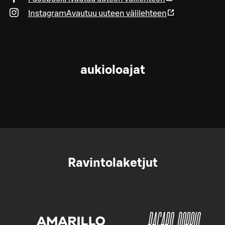
Instagram
Avautuu uuteen välilehteen
aukioloajat
Ravintolaketjut