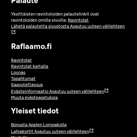
Palaute
Yksittäisten ravintoloiden palautelinkit ovat
ravintoloiden omilla sivuilla:
Ravintolat
Lähetä palautetta sivustosta
Avautuu uuteen välilehteen
Raflaamo.fi
Ravintolat
Ravintolat kartalla
Lounas
Tapahtumat
Saavutettavuus
Evästeinformaatio
Avautuu uuteen välilehteen
Muuta evästeasetuksia
Yleiset tiedot
Bonusta Applen Lompakolla
Lahjakortit
Avautuu uuteen välilehteen