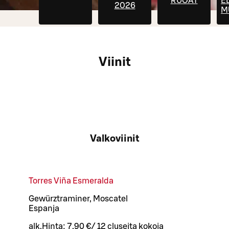
RUOAT
E
2026
M
Viinit
Valkoviinit
Torres Viña Esmeralda
Gewürztraminer, Moscatel
Espanja
alk.
Hinta:
7,90 €
/
12 cl
useita kokoja