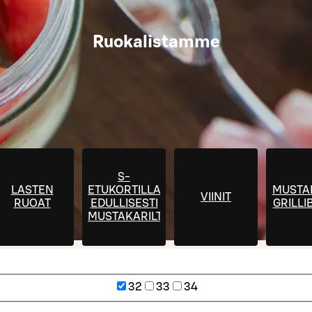
Ruokalistamme
S-
LASTEN
ETUKORTILLA
MUSTA
VIINIT
RUOAT
EDULLISESTI
GRILLI
MUSTAKARILTA
32
33
34