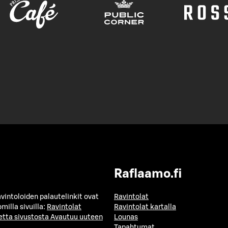
Raflaamo.fi
avintoloiden palautelinkit ovat
Ravintolat
milla sivuilla:
Ravintolat
Ravintolat kartalla
etta sivustosta
Avautuu uuteen
Lounas
Tapahtumat