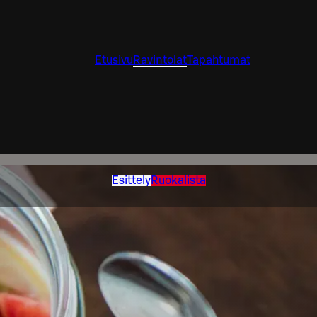
Etusivu
Ravintolat
Tapahtumat
Esittely
Ruokalista