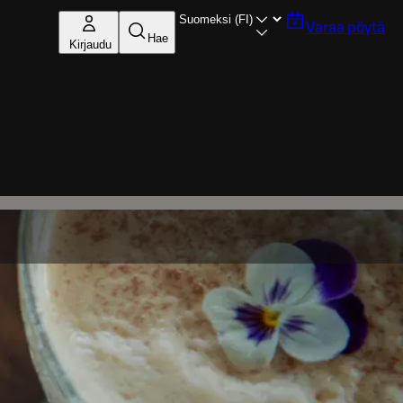
Varaa pöytä
Hae
Kirjaudu