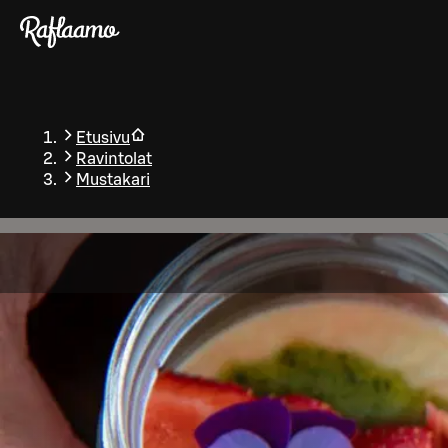
Siirry pääsisältöön
Etusivu
Ravintolat
Mustakari