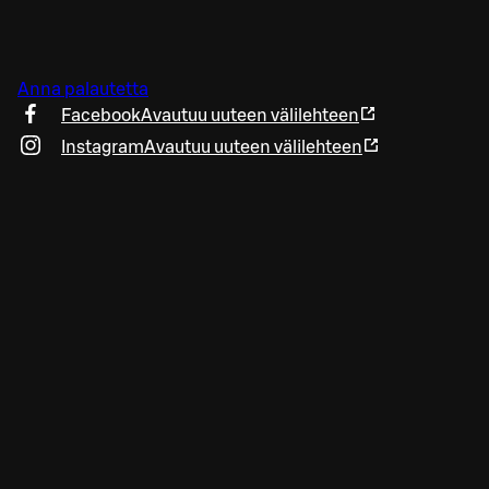
Anna palautetta
Facebook
Avautuu uuteen välilehteen
Instagram
Avautuu uuteen välilehteen