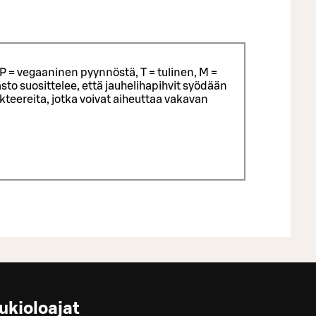
P = vegaaninen pyynnöstä, T = tulinen, M =
sto suosittelee, että jauhelihapihvit syödään
eereita, jotka voivat aiheuttaa vakavan
ukioloajat