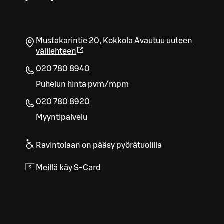
Mustakarintie 20
,
Kokkola
Avautuu uuteen
välilehteen
020 780 8940
Puhelun hinta pvm/mpm
020 780 8920
Myyntipalvelu
Ravintolaan on pääsy pyörätuolilla
Meillä käy S-Card