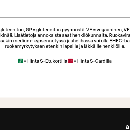
= gluteeniton, GP = gluteeniton pyynnöstä, VE = vegaaninen, VE
kinää. Lisätietoja annoksista saat henkilökunnalta.
Ruokavira
sakin medium-kypsennetyssä jauhelihassa voi olla EHEC-bakt
ruokamyrkytyksen etenkin lapsille ja iäkkäille henkilöille.
=
Hinta S-Etukortilla
=
Hinta S-Cardilla
a