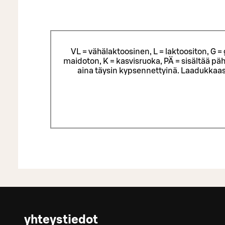
VL = vähälaktoosinen, L = laktoositon, G 
maidoton, K = kasvisruoka, PÄ = sisältää päh
aina täysin kypsennettyinä. Laadukkaas
yhteystiedot