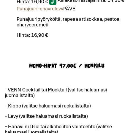
Asiakasomistajahinta:
14,30 €
Hinta:
16,90 €
Punajuuri-chavrelevy
PÄ
VE
Punajuuripyöryköitä, rapeaa artisokkaa, pestoa,
charvecremeä
Hinta:
16,90 €
Hemo-hipat 47,00€ / henkilö
- VENN Cocktail tai Mocktail (valitse haluamasi
juomalistalta)
- Kippo (valitse haluamasi ruokalistalta)
- Levy (valitse haluamasi ruokalistalta)
- Hanaviini 16 cl tai alkoholiton vaihtoehto (valitse
haluamasi juomalistalta)