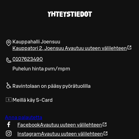
YHTEYSTIEDOT
Kauppahalli Joensuu
Kauppatori 2
,
Joensuu
Avautuu uuteen välilehteen
0107623490
Puhelun hinta pvm/mpm
Ravintolaan on pääsy pyörätuolilla
Meillä käy S-Card
Anna palautetta
Facebook
Avautuu uuteen välilehteen
Instagram
Avautuu uuteen välilehteen