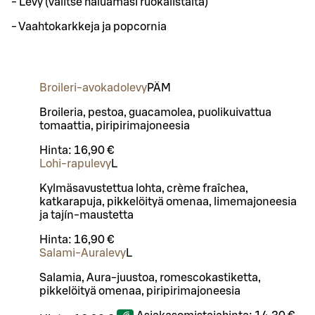
- Levy (valitse haluamasi ruokalistalta)
- Vaahtokarkkeja ja popcornia
Broileri-avokadolevy
PÄ
M
Broileria, pestoa, guacamolea, puolikuivattua
tomaattia, piripirimajoneesia
Hinta:
16,90 €
Lohi-rapulevy
L
Kylmäsavustettua lohta, crème fraîchea,
katkarapuja, pikkelöityä omenaa, limemajoneesia
ja tajín-maustetta
Hinta:
16,90 €
Salami-Auralevy
L
Salamia, Aura-juustoa, romescokastiketta,
pikkelöityä omenaa, piripirimajoneesia