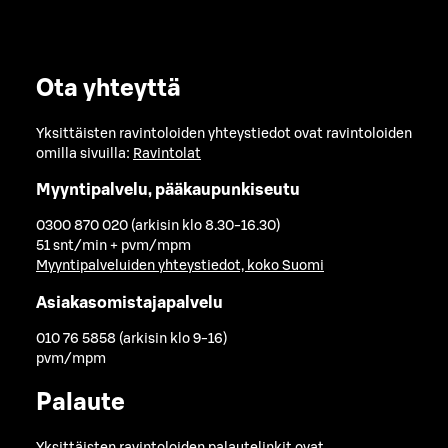
Ota yhteyttä
Yksittäisten ravintoloiden yhteystiedot ovat ravintoloiden
omilla sivuilla:
Ravintolat
Myyntipalvelu, pääkaupunkiseutu
0300 870 020 (arkisin klo 8.30-16.30)
51 snt/min + pvm/mpm
Myyntipalveluiden yhteystiedot, koko Suomi
Asiakasomistajapalvelu
010 76 5858 (arkisin klo 9-16)
pvm/mpm
Palaute
Yksittäisten ravintoloiden palautelinkit ovat