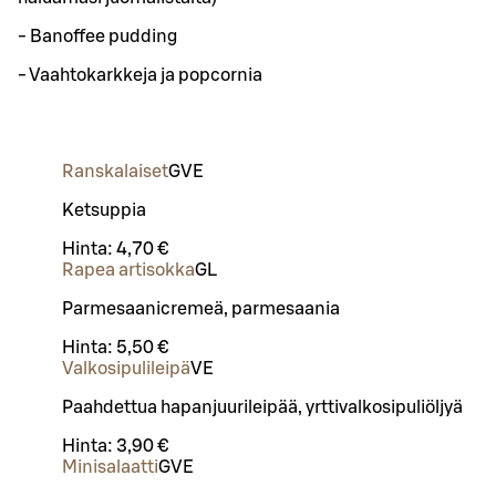
- Banoffee pudding
- Vaahtokarkkeja ja popcornia
Ranskalaiset
G
VE
Ketsuppia
Hinta:
4,70 €
Rapea artisokka
G
L
Parmesaanicremeä, parmesaania
Hinta:
5,50 €
Valkosipulileipä
VE
Paahdettua hapanjuurileipää, yrttivalkosipuliöljyä
Hinta:
3,90 €
Minisalaatti
G
VE