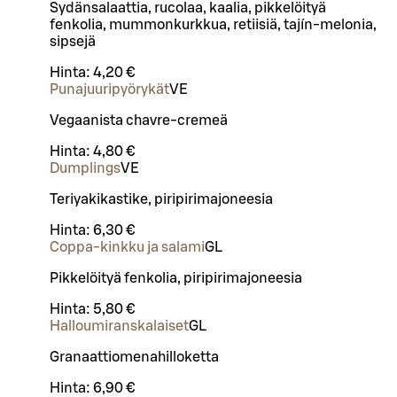
Sydänsalaattia, rucolaa, kaalia, pikkelöityä
fenkolia, mummonkurkkua, retiisiä, tajín-melonia,
sipsejä
Hinta:
4,20 €
Punajuuripyörykät
VE
Vegaanista chavre-cremeä
Hinta:
4,80 €
Dumplings
VE
Teriyakikastike, piripirimajoneesia
Hinta:
6,30 €
Coppa-kinkku ja salami
G
L
Pikkelöityä fenkolia, piripirimajoneesia
Hinta:
5,80 €
Halloumiranskalaiset
G
L
Granaattiomenahilloketta
Hinta:
6,90 €