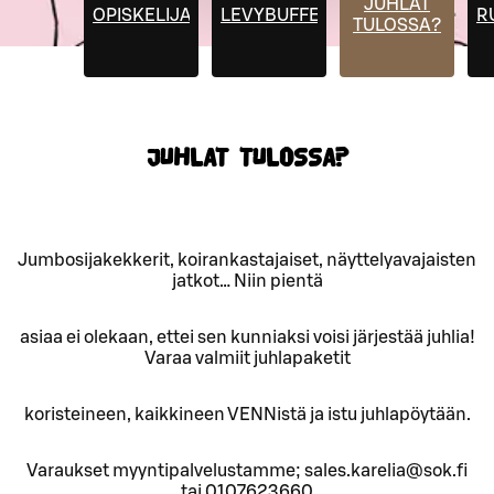
JUHLAT
OPISKELIJAHINNAT
LEVYBUFFET
R
TULOSSA?
JUHLAT TULOSSA?
Jumbosijakekkerit, koirankastajaiset, näyttelyavajaisten
jatkot… Niin pientä
asiaa ei olekaan, ettei sen kunniaksi voisi järjestää juhlia!
Varaa valmiit juhlapaketit
koristeineen, kaikkineen VENNistä ja istu juhlapöytään.
Varaukset myyntipalvelustamme; sales.karelia@sok.fi
tai 0107623660