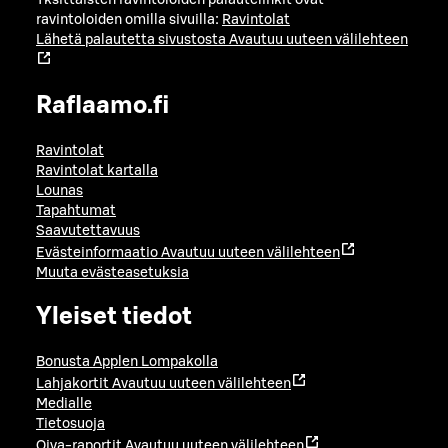
ravintoloiden omilla sivuilla:
Ravintolat
Lähetä palautetta sivustosta
Avautuu uuteen välilehteen
Raflaamo.fi
Ravintolat
Ravintolat kartalla
Lounas
Tapahtumat
Saavutettavuus
Evästeinformaatio
Avautuu uuteen välilehteen
Muuta evästeasetuksia
Yleiset tiedot
Bonusta Applen Lompakolla
Lahjakortit
Avautuu uuteen välilehteen
Medialle
Tietosuoja
Oiva-raportit
Avautuu uuteen välilehteen