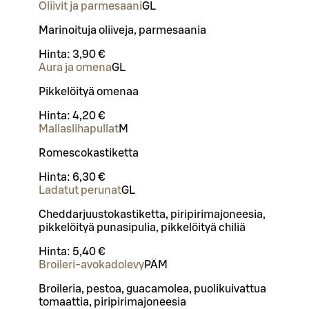
Oliivit ja parmesaani
G
L
Marinoituja oliiveja, parmesaania
Hinta:
3,90 €
Aura ja omena
G
L
Pikkelöityä omenaa
Hinta:
4,20 €
Mallaslihapullat
M
Romescokastiketta
Hinta:
6,30 €
Ladatut perunat
G
L
Cheddarjuustokastiketta, piripirimajoneesia,
pikkelöityä punasipulia, pikkelöityä chiliä
Hinta:
5,40 €
Broileri-avokadolevy
PÄ
M
Broileria, pestoa, guacamolea, puolikuivattua
tomaattia, piripirimajoneesia