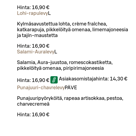
Hinta:
16,90 €
Lohi-rapulevy
L
Kylmäsavustettua lohta, crème fraîchea,
katkarapuja, pikkelöityä omenaa, limemajoneesia
ja tajín-maustetta
Hinta:
16,90 €
Salami-Auralevy
L
Salamia, Aura-juustoa, romescokastiketta,
pikkelöityä omenaa, piripirimajoneesia
Asiakasomistajahinta:
14,30 €
Hinta:
16,90 €
Punajuuri-chavrelevy
PÄ
VE
Punajuuripyöryköitä, rapeaa artisokkaa, pestoa,
charvecremeä
Hinta:
16,90 €