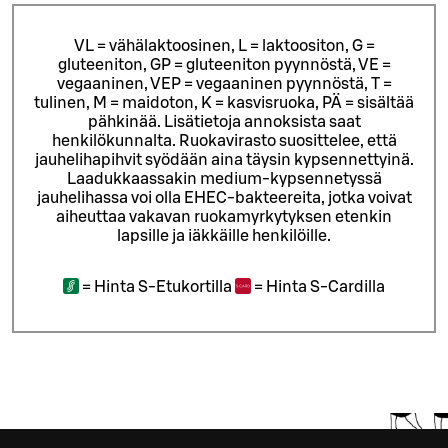
VL = vähälaktoosinen, L = laktoositon, G =
gluteeniton, GP = gluteeniton pyynnöstä, VE =
vegaaninen, VEP = vegaaninen pyynnöstä, T =
tulinen, M = maidoton, K = kasvisruoka, PÄ = sisältää
pähkinää. Lisätietoja annoksista saat
henkilökunnalta.
Ruokavirasto suosittelee, että
jauhelihapihvit syödään aina täysin kypsennettyinä.
Laadukkaassakin medium-kypsennetyssä
jauhelihassa voi olla EHEC-bakteereita, jotka voivat
aiheuttaa vakavan ruokamyrkytyksen etenkin
lapsille ja iäkkäille henkilöille.
=
Hinta S-Etukortilla
=
Hinta S-Cardilla