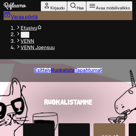
Siirry pääsisältöön
Kirjaudu
Hae
Avaa mobiilivalikko
Varaa pöytä
Etusivu
…
VENN
VENN Joensuu
Esittely
Ruokalista
Tapahtumat
RUOKALISTAMME