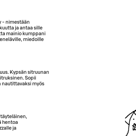
ry - nimestään
utta ja antaa sille
utta mainio kumppani
eneläville, miedoille
kkuus. Kypsän sitruunan
truksinen. Sopii
en nautittavaksi myös
itäyteläinen,
ä hentoa
zalle ja