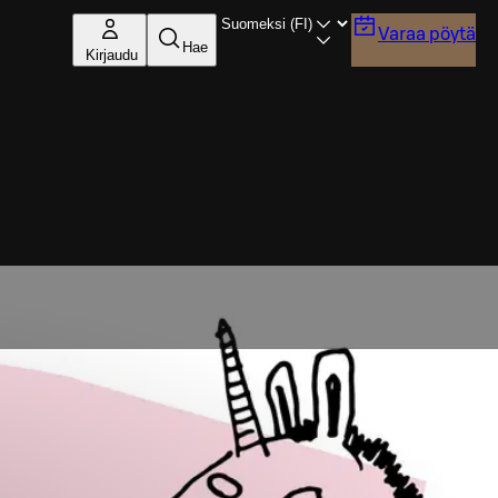
Varaa pöytä
Hae
Kirjaudu