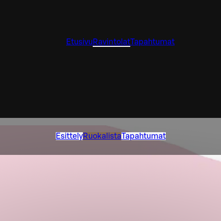
Etusivu
Ravintolat
Tapahtumat
Esittely
Ruokalista
Tapahtumat