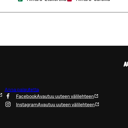
A
Anna palautetta
Facebook
Avautuu uuteen välilehteen
Instagram
Avautuu uuteen välilehteen