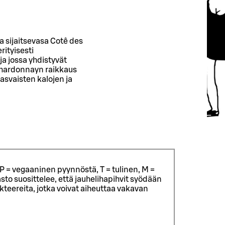
 sijaitsevasa Cotê des
rityisesti
a jossa yhdistyvät
Chardonnayn raikkaus
svaisten kalojen ja
P = vegaaninen pyynnöstä, T = tulinen, M =
sto suosittelee, että jauhelihapihvit syödään
eereita, jotka voivat aiheuttaa vakavan