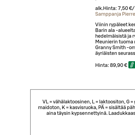
alk.
Hinta:
7,50 €
Samppanja Pierre
Viinin rypäleet k
Barin ala -alueelt
hedelmäisistä ja 
Meunierin tuoma 
Granny Smith -ome
äyriäisten seuras
Hinta:
89,90 €
VL = vähälaktoosinen, L = laktoositon, G 
maidoton, K = kasvisruoka, PÄ = sisältää päh
aina täysin kypsennettyinä. Laadukkaas