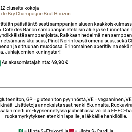
/
12 cl
useita kokoja
 de Bry Champagne Brut Horizon
erätään pääsääntöisesti samppanjan alueen kaakkoiskulmassa
a. Cotê des Bar on samppanjan eteläisin alue ja se tunnetaan e
ryhdikkäistä samppanjoista. Raikkaan hedelmäinen samppanj
metsämansikkaisuus, Pinot Noirin kypsä omenaisuus, sekä 
nan ja sitruunan muodossa. Erinomainen aperitiivina sekä ra
sa. Juhlajuomien kuningatar!
Asiakasomistajahinta:
49,90 €
= gluteeniton, GP = gluteeniton pyynnöstä, VE = vegaaninen, VE
kinää. Lisätietoja annoksista saat henkilökunnalta.
Ruokavira
sakin medium-kypsennetyssä jauhelihassa voi olla EHEC-bakt
ruokamyrkytyksen etenkin lapsille ja iäkkäille henkilöille.
=
Hinta S-Etukortilla
=
Hinta S-Cardilla