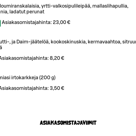
oumiranskalaisia, yrtti-valkosipulileipää, mallaslihapullia,
nia, ladatut perunat
Asiakasomistajahinta:
23,00 €
rutti-, ja Daim-jäätelöä, kookoskinuskia, kermavaahtoa, sitru
ä
Asiakasomistajahinta:
8,20 €
miasi irtokarkkeja (200 g)
Asiakasomistajahinta:
3,50 €
Asiakasomistajaviinit