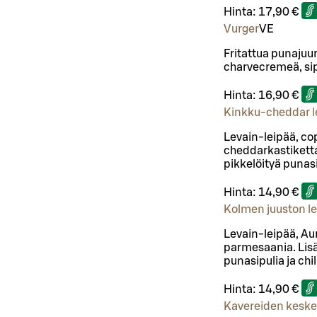
Hinta:
17,90 €
Vurger
VE
Fritattua punajuu
charvecremeä, si
Hinta:
16,90 €
Kinkku-cheddar l
Levain-leipää, co
cheddarkastiketta
pikkelöityä punasi
Hinta:
14,90 €
Kolmen juuston le
Levain-leipää, Au
parmesaania. Lisä
punasipulia ja chi
Hinta:
14,90 €
Kavereiden kesk