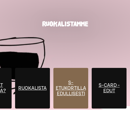
RUOKALISTAMME
S-
T
S-CARD -
RUOKALISTA
ETUKORTILLA
A?
EDUT
EDULLISESTI