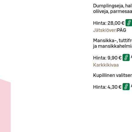
Dumplingseja, hall
oliiveja, parmesaa
Hinta:
28,00 €
Jätskiöveri
PÄ
G
Mansikka-, tuttif
ja mansikkahelmi
Hinta:
9,90 €
Karkkikivaa
Kupillinen valitse
Hinta:
4,30 €