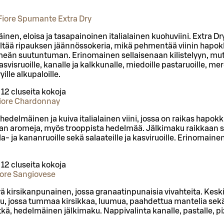
Fiore Spumante Extra Dry
nen, eloisa ja tasapainoinen italialainen kuohuviini. Extra D
ältää ripauksen jäännössokeria, mikä pehmentää viinin hapokku
meän suutuntuman. Erinomainen sellaisenaan kilistelyyn, m
asvisruoille, kanalle ja kalkkunalle, miedoille pastaruoille, mer
yille alkupaloille.
/
12 cl
useita kokoja
Fiore Chardonnay
hedelmäinen ja kuiva italialainen viini, jossa on raikas hapo
an aromeja, myös trooppista hedelmää. Jälkimaku raikkaan si
a- ja kananruoille sekä salaateille ja kasviruoille. Erinomain
/
12 cl
useita kokoja
iore Sangiovese
vä kirsikanpunainen, jossa granaatinpunaisia vivahteita. Kesk
u, jossa tummaa kirsikkaa, luumua, paahdettua mantelia sek
kä, hedelmäinen jälkimaku. Nappivalinta kanalle, pastalle, piz