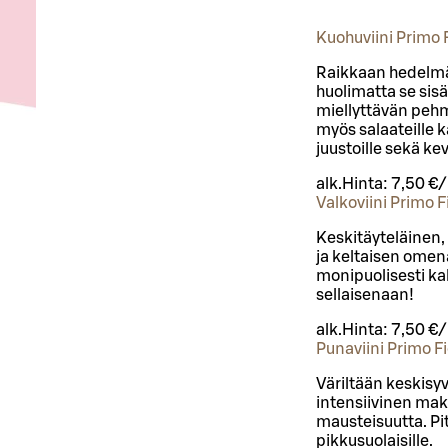
Kuohuviini Primo 
Raikkaan hedelmäi
huolimatta se sis
miellyttävän peh
myös salaateille k
juustoille sekä kev
alk.
Hinta:
7,50 €
Valkoviini Primo 
Keskitäyteläinen, 
ja keltaisen omen
monipuolisesti kal
sellaisenaan!
alk.
Hinta:
7,50 €
Punaviini Primo F
Väriltään keskisy
intensiivinen mak
mausteisuutta. Pit
pikkusuolaisille.