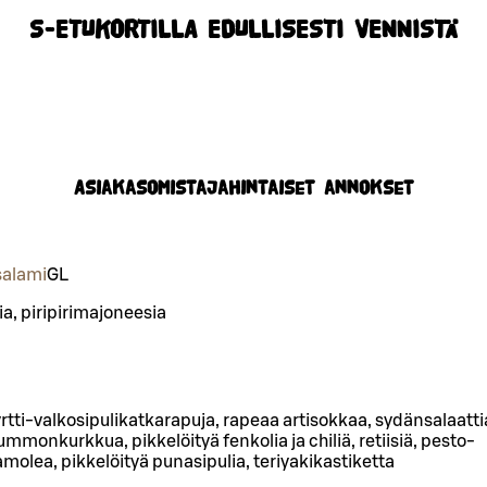
S-ETUKORTILLA EDULLISESTI VENNISTÄ
Asiakasomistajahintaiset annokset
salami
G
L
ia, piripirimajoneesia
rtti-valkosipulikatkarapuja, rapeaa artisokkaa, sydänsalaatti
ummonkurkkua, pikkelöityä fenkolia ja chiliä, retiisiä, pesto-
molea, pikkelöityä punasipulia, teriyakikastiketta