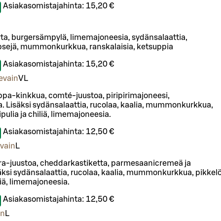
Asiakasomistajahinta:
15,20 €
rta, burgersämpylä, limemajoneesia, sydänsalaattia,
psejä, mummonkurkkua, ranskalaisia, ketsuppia
Asiakasomistajahinta:
15,20 €
evain
VL
ppa-kinkkua, comté-juustoa, piripirimajoneesi,
. Lisäksi sydänsalaattia, rucolaa, kaalia, mummonkurkkua,
pulia ja chiliä, limemajoneesia.
Asiakasomistajahinta:
12,50 €
vain
L
ra-juustoa, cheddarkastiketta, parmesaanicremeä ja
ksi sydänsalaattia, rucolaa, kaalia, mummonkurkkua, pikkelö
liä, limemajoneesia.
Asiakasomistajahinta:
12,50 €
en
L