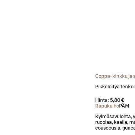
Coppa-kinkku ja 
Pikkelöityä fenkol
Hinta:
5,80 €
Rapukulho
PÄ
M
Kylmäsavulohta, y
rucolaa, kaalia, m
couscousia, guaca