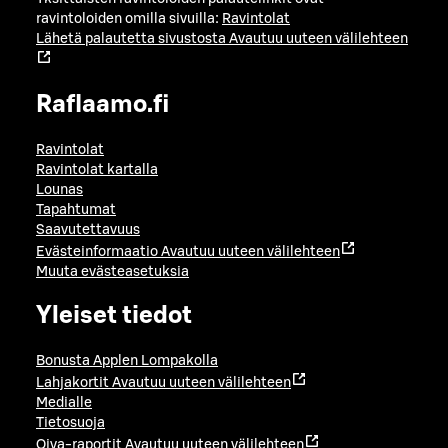
ravintoloiden omilla sivuilla:
Ravintolat
Lähetä palautetta sivustosta
Avautuu uuteen välilehteen
Raflaamo.fi
Ravintolat
Ravintolat kartalla
Lounas
Tapahtumat
Saavutettavuus
Evästeinformaatio
Avautuu uuteen välilehteen
Muuta evästeasetuksia
Yleiset tiedot
Bonusta Applen Lompakolla
Lahjakortit
Avautuu uuteen välilehteen
Medialle
Tietosuoja
Oiva-raportit
Avautuu uuteen välilehteen