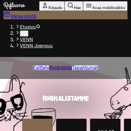
Siirry pääsisältöön
Kirjaudu
Hae
Avaa mobiilivalikko
Varaa pöytä
Etusivu
…
VENN
VENN Joensuu
Esittely
Ruokalista
Tapahtumat
RUOKALISTAMME