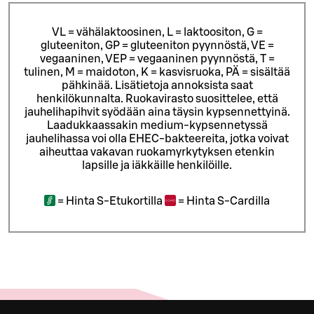
VL = vähälaktoosinen, L = laktoositon, G =
gluteeniton, GP = gluteeniton pyynnöstä, VE =
vegaaninen, VEP = vegaaninen pyynnöstä, T =
tulinen, M = maidoton, K = kasvisruoka, PÄ = sisältää
pähkinää. Lisätietoja annoksista saat
henkilökunnalta.
Ruokavirasto suosittelee, että
jauhelihapihvit syödään aina täysin kypsennettyinä.
Laadukkaassakin medium-kypsennetyssä
jauhelihassa voi olla EHEC-bakteereita, jotka voivat
aiheuttaa vakavan ruokamyrkytyksen etenkin
lapsille ja iäkkäille henkilöille.
=
Hinta S-Etukortilla
=
Hinta S-Cardilla