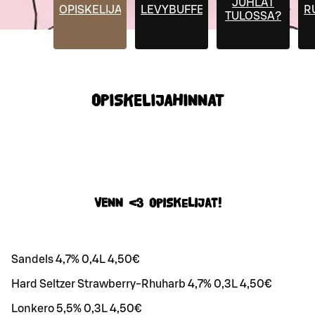
JUHLAT
OPISKELIJAHINNAT
LEVYBUFFET
R
TULOSSA?
OPISKELIJAHINNAT
VENN <3 Opiskelijat!
Sandels 4,7% 0,4L 4,50€
Hard Seltzer Strawberry-Rhuharb 4,7% 0,3L 4,50€
Lonkero 5,5% 0,3L 4,50€