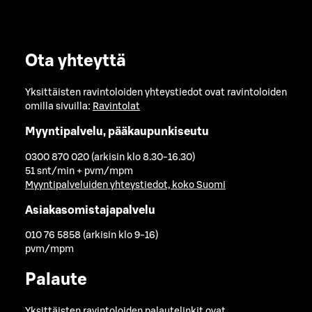
Ota yhteyttä
Yksittäisten ravintoloiden yhteystiedot ovat ravintoloiden
omilla sivuilla:
Ravintolat
Myyntipalvelu, pääkaupunkiseutu
0300 870 020 (arkisin klo 8.30-16.30)
51 snt/min + pvm/mpm
Myyntipalveluiden yhteystiedot, koko Suomi
Asiakasomistajapalvelu
010 76 5858 (arkisin klo 9-16)
pvm/mpm
Palaute
Yksittäisten ravintoloiden palautelinkit ovat