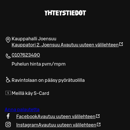
YHTEYSTIEDOT
Kauppahalli Joensuu
Kauppatori 2
,
Joensuu
Avautuu uuteen välilehteen
0107623490
Puhelun hinta pvm/mpm
Ravintolaan on pääsy pyörätuolilla
Meillä käy S-Card
Anna palautetta
Facebook
Avautuu uuteen välilehteen
Instagram
Avautuu uuteen välilehteen